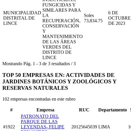
FUNGICIDAS Y
SIMILARES PARA
MUNICIPALIDAD
6 DE
LA
Soles
DISTRITAL DE
OCTUBRE
RECUPERACIÓN,
73,834.75
LINCE
DE 2023
CONSERVACIÓN
Y
MANTENIMIENTO
DE LAS ÁREAS
VERDES DEL
DISTRITO DE
LINCE
Mostrando
Pág.
1
-
3
de
3
resultados
/
3
TOP 50 EMPRESAS EN: ACTIVIDADES DE
JARDINES BOTÁNICOS Y ZOOLÓGICOS Y
RESERVAS NATURALES
102 empresas encontradas en este rubro
#
Empresa
RUC
Departamento
PATRONATO DEL
PARQUE DE LAS
#1922
LEYENDAS- FELIPE
20125645039
LIMA
1