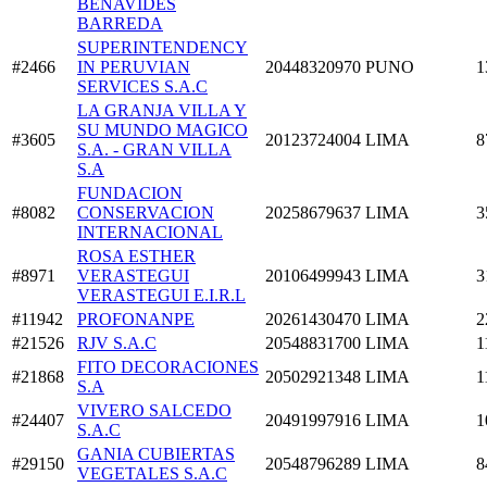
BENAVIDES
BARREDA
SUPERINTENDENCY
#2466
IN PERUVIAN
20448320970
PUNO
1
SERVICES S.A.C
LA GRANJA VILLA Y
SU MUNDO MAGICO
#3605
20123724004
LIMA
8
S.A. - GRAN VILLA
S.A
FUNDACION
#8082
CONSERVACION
20258679637
LIMA
3
INTERNACIONAL
ROSA ESTHER
#8971
VERASTEGUI
20106499943
LIMA
3
VERASTEGUI E.I.R.L
#11942
PROFONANPE
20261430470
LIMA
2
#21526
RJV S.A.C
20548831700
LIMA
1
FITO DECORACIONES
#21868
20502921348
LIMA
1
S.A
VIVERO SALCEDO
#24407
20491997916
LIMA
1
S.A.C
GANIA CUBIERTAS
#29150
20548796289
LIMA
8
VEGETALES S.A.C