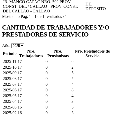
JR. MANCO CAPAC NRO. 592 PROV.
DE.
CONST. DEL / CALLAO - PROV. CONST.
DEPOSITO
DEL CALLAO - CALLAO
Mostrando
Pág.
1
-
1
de
1
resultados
/
1
CANTIDAD DE TRABAJADORES Y/O
PRESTADORES DE SERVICIO
Año:
Nro.
Nro.
Nro. Prestadores de
Periodo
Trabajadores
Pensionistas
Servicio
2025-11
17
0
6
2025-10
17
0
2
2025-09
17
0
5
2025-08
17
0
5
2025-07
17
0
4
2025-06
17
0
8
2025-05
17
0
4
2025-04
17
0
3
2025-03
16
0
5
2025-02
16
0
3