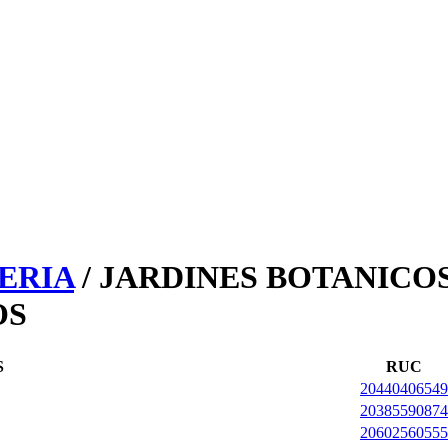
ERIA
/ JARDINES BOTANICOS
OS
S
RUC
20440406549
20385590874
20602560555