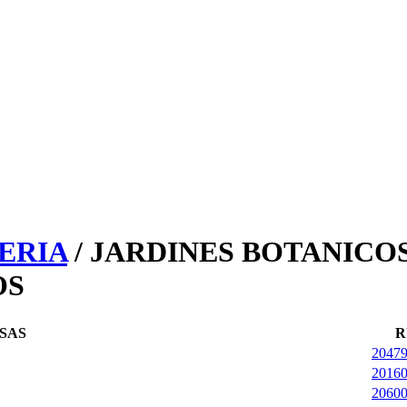
ERIA
/ JARDINES BOTANICOS
OS
SAS
R
2047
2016
2060