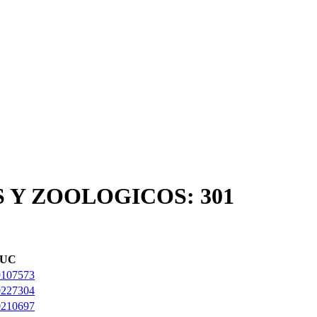
 Y ZOOLOGICOS: 301
UC
9107573
0227304
0210697