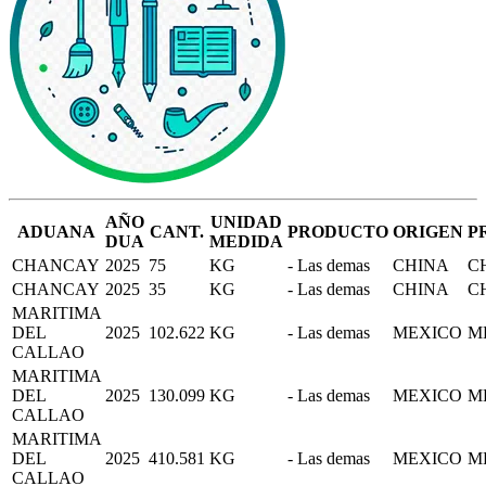
AÑO
UNIDAD
ADUANA
CANT.
PRODUCTO
ORIGEN
P
DUA
MEDIDA
CHANCAY
2025
75
KG
- Las demas
CHINA
C
CHANCAY
2025
35
KG
- Las demas
CHINA
C
MARITIMA
DEL
2025
102.622
KG
- Las demas
MEXICO
M
CALLAO
MARITIMA
DEL
2025
130.099
KG
- Las demas
MEXICO
M
CALLAO
MARITIMA
DEL
2025
410.581
KG
- Las demas
MEXICO
M
CALLAO