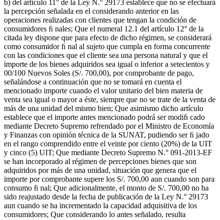
b) del artículo 11° de la Ley N.° 29173 establece que no se efectuará
la percepción señalada en el considerando anterior en las
operaciones realizadas con clientes que tengan la condición de
consumidores ﬁ nales; Que el numeral 12.1 del artículo 12° de la
citada ley dispone que para efecto de dicho régimen, se considerará
como consumidor ﬁ nal al sujeto que cumpla en forma concurrente
con las condiciones que el cliente sea una persona natural y que el
importe de los bienes adquiridos sea igual o inferior a setecientos y
00/100 Nuevos Soles (S/. 700,00), por comprobante de pago,
señalándose a continuación que no se tomará en cuenta el
mencionado importe cuando el valor unitario del bien materia de
venta sea igual o mayor a éste, siempre que no se trate de la venta de
más de una unidad del mismo bien; Que asimismo dicho artículo
establece que el importe antes mencionado podrá ser modiﬁ cado
mediante Decreto Supremo refrendado por el Ministro de Economía
y Finanzas con opinión técnica de la SUNAT, pudiendo ser ﬁ jado
en el rango comprendido entre el veinte por ciento (20%) de la UIT
y cinco (5) UIT; Que mediante Decreto Supremo N.° 091-2013-EF
se han incorporado al régimen de percepciones bienes que son
adquiridos por más de una unidad, situación que genera que el
importe por comprobante supere los S/. 700,00 aun cuando son para
consumo ﬁ nal; Que adicionalmente, el monto de S/. 700,00 no ha
sido reajustado desde la fecha de publicación de la Ley N.° 29173
aun cuando se ha incrementado la capacidad adquisitiva de los
consumidores; Que considerando lo antes señalado, resulta