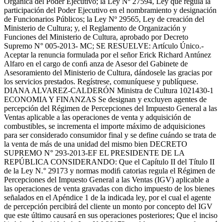
Orgánica del Poder Ejecutivo; la Ley Nº 27594, Ley que regula la
participación del Poder Ejecutivo en el nombramiento y designación
de Funcionarios Públicos; la Ley Nº 29565, Ley de creación del
Ministerio de Cultura; y, el Reglamento de Organización y
Funciones del Ministerio de Cultura, aprobado por Decreto
Supremo N° 005-2013- MC; SE RESUELVE: Artículo Único.-
Aceptar la renuncia formulada por el señor Erick Richard Antúnez
Alfaro en el cargo de conﬁ anza de Asesor del Gabinete de
Asesoramiento del Ministerio de Cultura, dándosele las gracias por
los servicios prestados. Regístrese, comuníquese y publíquese.
DIANA ALVAREZ-CALDERÓN Ministra de Cultura 1021430-1
ECONOMIA Y FINANZAS Se designan y excluyen agentes de
percepción del Régimen de Percepciones del Impuesto General a las
Ventas aplicable a las operaciones de venta y adquisición de
combustibles, se incrementa el importe máximo de adquisiciones
para ser considerado consumidor final y se define cuándo se trata de
la venta de más de una unidad del mismo bien DECRETO
SUPREMO N° 293-2013-EF EL PRESIDENTE DE LA
REPÚBLICA CONSIDERANDO: Que el Capítulo II del Título II
de la Ley N.° 29173 y normas modiﬁ catorias regula el Régimen de
Percepciones del Impuesto General a las Ventas (IGV) aplicable a
las operaciones de venta gravadas con dicho impuesto de los bienes
señalados en el Apéndice 1 de la indicada ley, por el cual el agente
de percepción percibirá del cliente un monto por concepto del IGV
que este último causará en sus operaciones posteriores; Que el inciso