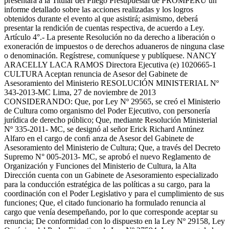
presentará a la Titular del Pliego Presupuestal de PROMPERÚ un
informe detallado sobre las acciones realizadas y los logros
obtenidos durante el evento al que asistirá; asimismo, deberá
presentar la rendición de cuentas respectiva, de acuerdo a Ley.
Artículo 4°.- La presente Resolución no da derecho a liberación o
exoneración de impuestos o de derechos aduaneros de ninguna clase
o denominación. Regístrese, comuníquese y publíquese. NANCY
ARACELLY LACA RAMOS Directora Ejecutiva (e) 1020665-1
CULTURA Aceptan renuncia de Asesor del Gabinete de
Asesoramiento del Ministerio RESOLUCIÓN MINISTERIAL Nº
343-2013-MC Lima, 27 de noviembre de 2013
CONSIDERANDO: Que, por Ley Nº 29565, se creó el Ministerio
de Cultura como organismo del Poder Ejecutivo, con personería
jurídica de derecho público; Que, mediante Resolución Ministerial
Nº 335-2011- MC, se designó al señor Erick Richard Antúnez
Alfaro en el cargo de conﬁ anza de Asesor del Gabinete de
Asesoramiento del Ministerio de Cultura; Que, a través del Decreto
Supremo N° 005-2013- MC, se aprobó el nuevo Reglamento de
Organización y Funciones del Ministerio de Cultura, la Alta
Dirección cuenta con un Gabinete de Asesoramiento especializado
para la conducción estratégica de las políticas a su cargo, para la
coordinación con el Poder Legislativo y para el cumplimiento de sus
funciones; Que, el citado funcionario ha formulado renuncia al
cargo que venía desempeñando, por lo que corresponde aceptar su
renuncia; De conformidad con lo dispuesto en la Ley Nº 29158, Ley