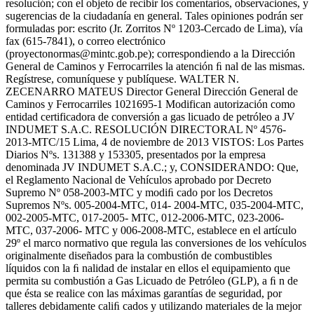
resolución; con el objeto de recibir los comentarios, observaciones, y
sugerencias de la ciudadanía en general. Tales opiniones podrán ser
formuladas por: escrito (Jr. Zorritos Nº 1203-Cercado de Lima), vía
fax (615-7841), o correo electrónico
(proyectonormas@mintc.gob.pe); correspondiendo a la Dirección
General de Caminos y Ferrocarriles la atención ﬁ nal de las mismas.
Regístrese, comuníquese y publíquese. WALTER N.
ZECENARRO MATEUS Director General Dirección General de
Caminos y Ferrocarriles 1021695-1 Modifican autorización como
entidad certificadora de conversión a gas licuado de petróleo a JV
INDUMET S.A.C. RESOLUCIÓN DIRECTORAL Nº 4576-
2013-MTC/15 Lima, 4 de noviembre de 2013 VISTOS: Los Partes
Diarios Nºs. 131388 y 153305, presentados por la empresa
denominada JV INDUMET S.A.C.; y, CONSIDERANDO: Que,
el Reglamento Nacional de Vehículos aprobado por Decreto
Supremo Nº 058-2003-MTC y modiﬁ cado por los Decretos
Supremos Nºs. 005-2004-MTC, 014- 2004-MTC, 035-2004-MTC,
002-2005-MTC, 017-2005- MTC, 012-2006-MTC, 023-2006-
MTC, 037-2006- MTC y 006-2008-MTC, establece en el artículo
29º el marco normativo que regula las conversiones de los vehículos
originalmente diseñados para la combustión de combustibles
líquidos con la ﬁ nalidad de instalar en ellos el equipamiento que
permita su combustión a Gas Licuado de Petróleo (GLP), a ﬁ n de
que ésta se realice con las máximas garantías de seguridad, por
talleres debidamente caliﬁ cados y utilizando materiales de la mejor