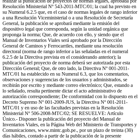
realizar la publicación de proyectos de normas legales, aprobada por
Resolución Ministerial Nº 543-2011-MTC/01; la cual ha previsto en
su Numeral 6.2.5 que, en el caso de normas legales de rango inferior
a una Resolución Viceministerial o a una Resolución de Secretaría
General, la publicación se aprobará mediante la emisión del
dispositivo legal que corresponda, según la unidad orgánica que
proponga la norma; Que, de acuerdo con ello, y siendo que el
Manual de Inventarios Viales será aprobado por la Dirección
General de Caminos y Ferrocarriles, mediante una resolución
directoral (norma de rango inferior a las señaladas en el numeral
6.2.5 de la Directiva prevista en el considerando anterior); la
publicación del proyecto de norma deberá ser autorizada por esta
Dirección General; Que, de otro lado, la Directiva Nº 001-2011-
MTC/01 ha establecido en su Numeral 6.3, que los comentarios,
observaciones y sugerencias de los usuarios y administrados, se
recibirán por escrito y mediante correo electrónico; Que, estando a
lo señalado, resulta pertinente dictar el acto administrativo de
autorización correspondiente; De conformidad con lo dispuesto en el
Decreto Supremo Nº 001-2009-JUS, la Directiva Nº 001-2011-
MTC/01 y en uso de las facultades previstas en la Resolución
Ministerial Nº 506-2008-MTC/02; SE RESUELVE: Artículo
Único.- Disponer la publicación del proyecto del Manual de
Inventarios Viales, en la Página Web del Ministerio de Transportes y
Comunicaciones, www.mintc.gob.pe., por un plazo de treinta (30)
días hábiles, contado a partir de la publicación de la presente