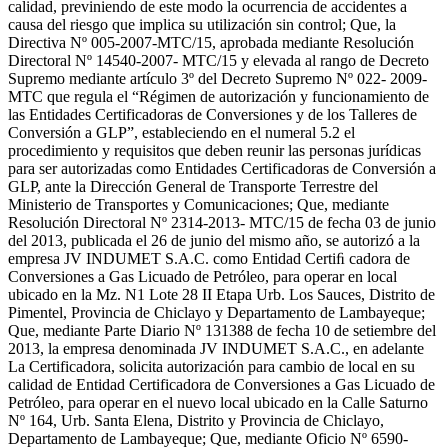
calidad, previniendo de este modo la ocurrencia de accidentes a
causa del riesgo que implica su utilización sin control; Que, la
Directiva Nº 005-2007-MTC/15, aprobada mediante Resolución
Directoral Nº 14540-2007- MTC/15 y elevada al rango de Decreto
Supremo mediante artículo 3º del Decreto Supremo Nº 022- 2009-
MTC que regula el “Régimen de autorización y funcionamiento de
las Entidades Certificadoras de Conversiones y de los Talleres de
Conversión a GLP”, estableciendo en el numeral 5.2 el
procedimiento y requisitos que deben reunir las personas jurídicas
para ser autorizadas como Entidades Certificadoras de Conversión a
GLP, ante la Dirección General de Transporte Terrestre del
Ministerio de Transportes y Comunicaciones; Que, mediante
Resolución Directoral Nº 2314-2013- MTC/15 de fecha 03 de junio
del 2013, publicada el 26 de junio del mismo año, se autorizó a la
empresa JV INDUMET S.A.C. como Entidad Certiﬁ cadora de
Conversiones a Gas Licuado de Petróleo, para operar en local
ubicado en la Mz. N1 Lote 28 II Etapa Urb. Los Sauces, Distrito de
Pimentel, Provincia de Chiclayo y Departamento de Lambayeque;
Que, mediante Parte Diario Nº 131388 de fecha 10 de setiembre del
2013, la empresa denominada JV INDUMET S.A.C., en adelante
La Certificadora, solicita autorización para cambio de local en su
calidad de Entidad Certificadora de Conversiones a Gas Licuado de
Petróleo, para operar en el nuevo local ubicado en la Calle Saturno
Nº 164, Urb. Santa Elena, Distrito y Provincia de Chiclayo,
Departamento de Lambayeque; Que, mediante Oficio Nº 6590-