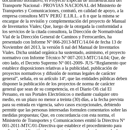
documento normativo, el Proyecto Especial de Infraestructura del
Transporte Nacional - PROVIAS NACIONAL del Ministerio de
Transportes y Comunicaciones, contrató, en calidad de apoyo, a la
empresa consultora MTV PERÚ E.I.R.L. a ﬁ n que la misma se
encargue de la revisión y complementación del proyecto de Manual
de Inventarios Viales; Que, luego de la otorgada la conformidad a
los servicios de la citada consultora, la Dirección de Normatividad
Vial de la Dirección General de Caminos y Ferrocarriles, ha
presentado con Informe Nº 066-2013-MTC/14.04 de fecha 13 de
Noviembre del 2013, la versión ﬁ nal del Manual de Inventarios
Viales. Dicha unidad orgánica ha sustentado, asimismo, el proyecto
normativo con Informe Técnico Nº 007-2013-MTC/14.04; Que, de
otro lado, el Decreto Supremo Nº 001-2009- JUS-“Reglamento que
establece disposiciones relativas a la publicidad, publicación de
proyectos normativos y difusión de normas legales de carácter
general”, señala, en su artículo 14º, que las entidades públicas deben
disponer la publicación de los proyectos de norma de carácter
general que sean de su competencia, en el Diario Oﬁ cial El
Peruano, en sus Portales Electrónicos o mediante cualquier otro
medio, en un plazo no menor a treinta (30) días, a la fecha prevista
para su entrada en vigencia, salvo casos excepcionales, debiendo
permitir que las personas interesadas formulen comentarios sobre las
medidas propuestas; Que, en concordancia con esta norma, el
Ministerio de Transportes y Comunicaciones emitió la Directiva Nº
001-2011-MTC/01-Directiva que establece el procedimiento para