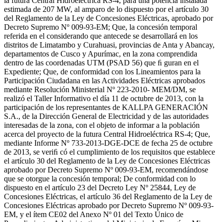
la futura Central Hidroeléctrica RS-4, para una potencia instalada
estimada de 207 MW, al amparo de lo dispuesto por el artículo 30
del Reglamento de la Ley de Concesiones Eléctricas, aprobado por
Decreto Supremo Nº 009-93-EM; Que, la concesión temporal
referida en el considerando que antecede se desarrollará en los
distritos de Limatambo y Curahuasi, provincias de Anta y Abancay,
departamentos de Cusco y Apurímac, en la zona comprendida
dentro de las coordenadas UTM (PSAD 56) que ﬁ guran en el
Expediente; Que, de conformidad con los Lineamientos para la
Participación Ciudadana en las Actividades Eléctricas aprobados
mediante Resolución Ministerial Nº 223-2010- MEM/DM, se
realizó el Taller Informativo el día 11 de octubre de 2013, con la
participación de los representantes de KALLPA GENERACIÓN
S.A., de la Dirección General de Electricidad y de las autoridades
interesadas de la zona, con el objeto de informar a la población
acerca del proyecto de la futura Central Hidroeléctrica RS-4; Que,
mediante Informe Nº 733-2013-DGE-DCE de fecha 25 de octubre
de 2013, se veriﬁ có el cumplimiento de los requisitos que establece
el artículo 30 del Reglamento de la Ley de Concesiones Eléctricas
aprobado por Decreto Supremo Nº 009-93-EM, recomendándose
que se otorgue la concesión temporal; De conformidad con lo
dispuesto en el artículo 23 del Decreto Ley Nº 25844, Ley de
Concesiones Eléctricas, el artículo 36 del Reglamento de la Ley de
Concesiones Eléctricas aprobado por Decreto Supremo Nº 009-93-
EM, y el ítem CE02 del Anexo Nº 01 del Texto Único de