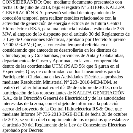
CONSIDERANDO: Que, mediante documento presentado con
fecha 10 de julio de 2013, bajo el registro Nº 2311046, KALLPA
GENERACIÓN S.A. presentó solicitud de otorgamiento de
concesión temporal para realizar estudios relacionados con la
actividad de generación de energía eléctrica de la futura Central
Hidroeléctrica RS-5, para una potencia instalada estimada de 235
MW, al amparo de lo dispuesto por el artículo 30 del Reglamento de
la Ley de Concesiones Eléctricas, aprobado por Decreto Supremo
Nº 009-93-EM; Que, la concesión temporal referida en el
considerando que antecede se desarrollarán en los distritos de
Chinchaypujio y Cotabambas, provincias de Anta y Cotabambas,
departamentos de Cusco y Apurímac, en la zona comprendida
dentro de las coordenadas UTM (PSAD 56) que ﬁ guran en el
Expediente; Que, de conformidad con los Lineamientos para la
Participación Ciudadana en las Actividades Eléctricas aprobados
mediante Resolución Ministerial Nº 223- 2010-MEM/DM, se
realizó el Taller Informativo el día 09 de octubre de 2013, con la
participación de los representantes de KALLPA GENERACIÓN
S.A., de la Dirección General de Electricidad y de las autoridades
interesadas de la zona, con el objeto de informar a la población
acerca del proyecto de la Central Hidroeléctrica RS-5; Que, que
mediante Informe Nº 736-2013-DGE-DCE de fecha 28 de octubre
de 2013, se veriﬁ có el cumplimiento de los requisitos que establece
el artículo 30 del Reglamento de la Ley de Concesiones Eléctricas
aprobado por Decreto