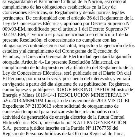
salvaguardando el Patrimonio Cultural de la Nación, así como al
cumplimiento de las obligaciones establecidas en la Ley de
Concesiones Eléctricas, su Reglamento y demás normas legales
pertinentes. De conformidad con el artículo 36 del Reglamento de la
Ley de Concesiones Eléctricas, aprobado por Decreto Supremo Nº
009-93-EM, modificado por el artículo 1 del Decreto Supremo Nº
022-97-EM, si vencido el plazo mencionado en el artículo 1 de la
presente Resolución, el concesionario no cumpliera con las
obligaciones contraídas en su solicitud, respecto a la ejecución de los
estudios y al cumplimiento del Cronograma de Ejecución de
Estudios, la Dirección General de Electricidad ejecutará la garantía
otorgada. Artículo 4.- La presente Resolución Ministerial, en
cumplimiento de lo dispuesto en el artículo 36 del Reglamento de la
Ley de Concesiones Eléctricas, será publicada en el Diario Oﬁ cial
El Peruano, por una sola vez y por cuenta del interesado, y entrará
en vigencia a partir del día siguiente de su publicación. Regístrese,
comuníquese y publíquese. JORGE MERINO TAFUR Ministro de
Energía y Minas 1019414-1 RESOLUCIÓN MINISTERIAL Nº
526-2013-MEM/DM Lima, 25 de noviembre de 2013 VISTO: El
Expediente Nº 21330613 sobre solicitud de otorgamiento de
concesión temporal para realizar estudios relacionados con la
actividad de generación de energía eléctrica de la futura Central
Hidroeléctrica RS-5, presentado por KALLPA GENERACIÓN
S.A., persona jurídica inscrita en la Partida Nº 11767759 del
Registro de Personas Jurídicas de la Oﬁ cina Registral de Lima;