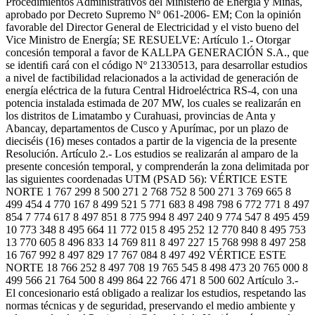
Procedimientos Administrativos del Ministerio de Energía y Minas,
aprobado por Decreto Supremo Nº 061-2006- EM; Con la opinión
favorable del Director General de Electricidad y el visto bueno del
Vice Ministro de Energía; SE RESUELVE: Artículo 1.- Otorgar
concesión temporal a favor de KALLPA GENERACIÓN S.A., que
se identiﬁ cará con el código Nº 21330513, para desarrollar estudios
a nivel de factibilidad relacionados a la actividad de generación de
energía eléctrica de la futura Central Hidroeléctrica RS-4, con una
potencia instalada estimada de 207 MW, los cuales se realizarán en
los distritos de Limatambo y Curahuasi, provincias de Anta y
Abancay, departamentos de Cusco y Apurímac, por un plazo de
dieciséis (16) meses contados a partir de la vigencia de la presente
Resolución. Artículo 2.- Los estudios se realizarán al amparo de la
presente concesión temporal, y comprenderán la zona delimitada por
las siguientes coordenadas UTM (PSAD 56): VÉRTICE ESTE
NORTE 1 767 299 8 500 271 2 768 752 8 500 271 3 769 665 8
499 454 4 770 167 8 499 521 5 771 683 8 498 798 6 772 771 8 497
854 7 774 617 8 497 851 8 775 994 8 497 240 9 774 547 8 495 459
10 773 348 8 495 664 11 772 015 8 495 252 12 770 840 8 495 753
13 770 605 8 496 833 14 769 811 8 497 227 15 768 998 8 497 258
16 767 992 8 497 829 17 767 084 8 497 492 VÉRTICE ESTE
NORTE 18 766 252 8 497 708 19 765 545 8 498 473 20 765 000 8
499 566 21 764 500 8 499 864 22 766 471 8 500 602 Artículo 3.-
El concesionario está obligado a realizar los estudios, respetando las
normas técnicas y de seguridad, preservando el medio ambiente y