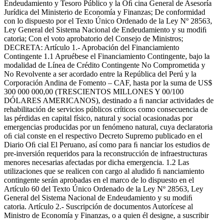
Endeudamiento y Tesoro Público y la Oﬁ cina General de Asesoría
Jurídica del Ministerio de Economía y Finanzas; De conformidad
con lo dispuesto por el Texto Único Ordenado de la Ley Nº 28563,
Ley General del Sistema Nacional de Endeudamiento y su modiﬁ
catoria; Con el voto aprobatorio del Consejo de Ministros;
DECRETA: Artículo 1.- Aprobación del Financiamiento
Contingente 1.1 Apruébese el Financiamiento Contingente, bajo la
modalidad de Línea de Crédito Contingente No Comprometida y
No Revolvente a ser acordado entre la República del Perú y la
Corporación Andina de Fomento – CAF, hasta por la suma de US$
300 000 000,00 (TRESCIENTOS MILLONES Y 00/100
DÓLARES AMERICANOS), destinado a ﬁ nanciar actividades de
rehabilitación de servicios públicos críticos como consecuencia de
las pérdidas en capital físico, natural y social ocasionadas por
emergencias producidas por un fenómeno natural, cuya declaratoria
oﬁ cial conste en el respectivo Decreto Supremo publicado en el
Diario Oﬁ cial El Peruano, así como para ﬁ nanciar los estudios de
pre-inversión requeridos para la reconstrucción de infraestructuras
menores necesarias afectadas por dicha emergencia. 1.2 Las
utilizaciones que se realicen con cargo al aludido ﬁ nanciamiento
contingente serán aprobadas en el marco de lo dispuesto en el
Artículo 60 del Texto Único Ordenado de la Ley Nº 28563, Ley
General del Sistema Nacional de Endeudamiento y su modiﬁ
catoria. Artículo 2.- Suscripción de documentos Autorícese al
Ministro de Economía y Finanzas, o a quien él designe, a suscribir