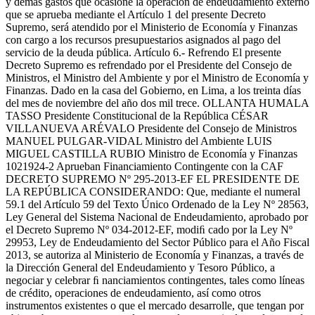
y demás gastos que ocasione la operación de endeudamiento externo
que se aprueba mediante el Artículo 1 del presente Decreto
Supremo, será atendido por el Ministerio de Economía y Finanzas
con cargo a los recursos presupuestarios asignados al pago del
servicio de la deuda pública. Artículo 6.- Refrendo El presente
Decreto Supremo es refrendado por el Presidente del Consejo de
Ministros, el Ministro del Ambiente y por el Ministro de Economía y
Finanzas. Dado en la casa del Gobierno, en Lima, a los treinta días
del mes de noviembre del año dos mil trece. OLLANTA HUMALA
TASSO Presidente Constitucional de la República CÉSAR
VILLANUEVA ARÉVALO Presidente del Consejo de Ministros
MANUEL PULGAR-VIDAL Ministro del Ambiente LUIS
MIGUEL CASTILLA RUBIO Ministro de Economía y Finanzas
1021924-2 Aprueban Financiamiento Contingente con la CAF
DECRETO SUPREMO Nº 295-2013-EF EL PRESIDENTE DE
LA REPÚBLICA CONSIDERANDO: Que, mediante el numeral
59.1 del Artículo 59 del Texto Único Ordenado de la Ley Nº 28563,
Ley General del Sistema Nacional de Endeudamiento, aprobado por
el Decreto Supremo Nº 034-2012-EF, modiﬁ cado por la Ley Nº
29953, Ley de Endeudamiento del Sector Público para el Año Fiscal
2013, se autoriza al Ministerio de Economía y Finanzas, a través de
la Dirección General del Endeudamiento y Tesoro Público, a
negociar y celebrar ﬁ nanciamientos contingentes, tales como líneas
de crédito, operaciones de endeudamiento, así como otros
instrumentos existentes o que el mercado desarrolle, que tengan por