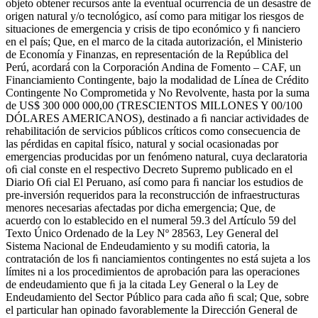
objeto obtener recursos ante la eventual ocurrencia de un desastre de
origen natural y/o tecnológico, así como para mitigar los riesgos de
situaciones de emergencia y crisis de tipo económico y ﬁ nanciero
en el país; Que, en el marco de la citada autorización, el Ministerio
de Economía y Finanzas, en representación de la República del
Perú, acordará con la Corporación Andina de Fomento – CAF, un
Financiamiento Contingente, bajo la modalidad de Línea de Crédito
Contingente No Comprometida y No Revolvente, hasta por la suma
de US$ 300 000 000,00 (TRESCIENTOS MILLONES Y 00/100
DÓLARES AMERICANOS), destinado a ﬁ nanciar actividades de
rehabilitación de servicios públicos críticos como consecuencia de
las pérdidas en capital físico, natural y social ocasionadas por
emergencias producidas por un fenómeno natural, cuya declaratoria
oﬁ cial conste en el respectivo Decreto Supremo publicado en el
Diario Oﬁ cial El Peruano, así como para ﬁ nanciar los estudios de
pre-inversión requeridos para la reconstrucción de infraestructuras
menores necesarias afectadas por dicha emergencia; Que, de
acuerdo con lo establecido en el numeral 59.3 del Artículo 59 del
Texto Único Ordenado de la Ley Nº 28563, Ley General del
Sistema Nacional de Endeudamiento y su modiﬁ catoria, la
contratación de los ﬁ nanciamientos contingentes no está sujeta a los
límites ni a los procedimientos de aprobación para las operaciones
de endeudamiento que ﬁ ja la citada Ley General o la Ley de
Endeudamiento del Sector Público para cada año ﬁ scal; Que, sobre
el particular han opinado favorablemente la Dirección General de