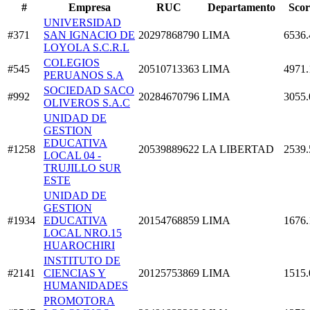
#
Empresa
RUC
Departamento
Scor
UNIVERSIDAD
#371
SAN IGNACIO DE
20297868790
LIMA
6536.
LOYOLA S.C.R.L
COLEGIOS
#545
20510713363
LIMA
4971.
PERUANOS S.A
SOCIEDAD SACO
#992
20284670796
LIMA
3055.
OLIVEROS S.A.C
UNIDAD DE
GESTION
EDUCATIVA
#1258
20539889622
LA LIBERTAD
2539.
LOCAL 04 -
TRUJILLO SUR
ESTE
UNIDAD DE
GESTION
#1934
EDUCATIVA
20154768859
LIMA
1676.
LOCAL NRO.15
HUAROCHIRI
INSTITUTO DE
#2141
CIENCIAS Y
20125753869
LIMA
1515.
HUMANIDADES
PROMOTORA