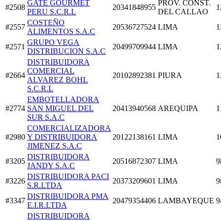
GATE GOURMET
PROV. CONST.
#2508
20341848955
1
PERU S.C.R.L
DEL CALLAO
COSTEÑO
#2557
20536727524
LIMA
1
ALIMENTOS S.A.C
GRUPO VEGA
#2571
20499709944
LIMA
1
DISTRIBUCION S.A.C
DISTRIBUIDORA
COMERCIAL
#2664
20102892381
PIURA
1
ALVAREZ BOHL
S.C.R.L
EMBOTELLADORA
#2774
SAN MIGUEL DEL
20413940568
AREQUIPA
1
SUR S.A.C
COMERCIALIZADORA
#2980
Y DISTRIBUIDORA
20122138161
LIMA
1
JIMENEZ S.A.C
DISTRIBUIDORA
#3205
20516872307
LIMA
9
JANDY S.A.C
DISTRIBUIDORA PACI
#3226
20373209601
LIMA
9
S.R.LTDA
DISTRIBUIDORA PMA
#3347
20479354406
LAMBAYEQUE
9
E.I.R.LTDA
DISTRIBUIDORA