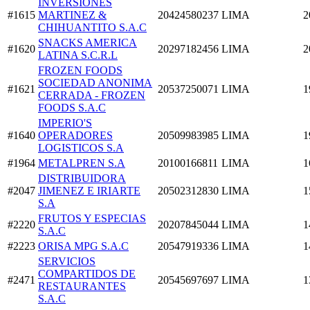
INVERSIONES
#1615
MARTINEZ &
20424580237
LIMA
2
CHIHUANTITO S.A.C
SNACKS AMERICA
#1620
20297182456
LIMA
2
LATINA S.C.R.L
FROZEN FOODS
SOCIEDAD ANONIMA
#1621
20537250071
LIMA
1
CERRADA - FROZEN
FOODS S.A.C
IMPERIO'S
#1640
OPERADORES
20509983985
LIMA
1
LOGISTICOS S.A
#1964
METALPREN S.A
20100166811
LIMA
1
DISTRIBUIDORA
#2047
JIMENEZ E IRIARTE
20502312830
LIMA
1
S.A
FRUTOS Y ESPECIAS
#2220
20207845044
LIMA
1
S.A.C
#2223
ORISA MPG S.A.C
20547919336
LIMA
1
SERVICIOS
COMPARTIDOS DE
#2471
20545697697
LIMA
1
RESTAURANTES
S.A.C