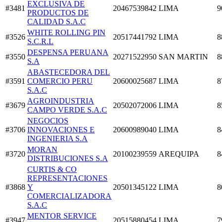
EXCLUSIVA DE
#3481
20467539842
LIMA
9
PRODUCTOS DE
CALIDAD S.A.C
WHITE ROLLING PIN
#3526
20517441792
LIMA
8
S.C.R.L
DESPENSA PERUANA
#3550
20271522950
SAN MARTIN
8
S.A
ABASTECEDORA DEL
#3591
COMERCIO PERU
20600025687
LIMA
8
S.A.C
AGROINDUSTRIA
#3679
20502072006
LIMA
8
CAMPO VERDE S.A.C
NEGOCIOS
#3706
INNOVACIONES E
20600989040
LIMA
8
INGENIERIA S.A
MORAN
#3720
20100239559
AREQUIPA
8
DISTRIBUCIONES S.A
CURTIS & CO
REPRESENTACIONES
#3868
Y
20501345122
LIMA
8
COMERCIALIZADORA
S.A.C
MENTOR SERVICE
#3947
20515880454
LIMA
7