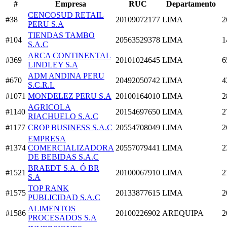
#
Empresa
RUC
Departamento
CENCOSUD RETAIL
#38
20109072177
LIMA
2
PERU S.A
TIENDAS TAMBO
#104
20563529378
LIMA
1
S.A.C
ARCA CONTINENTAL
#369
20101024645
LIMA
6
LINDLEY S.A
ADM ANDINA PERU
#670
20492050742
LIMA
4
S.C.R.L
#1071
MONDELEZ PERU S.A
20100164010
LIMA
2
AGRICOLA
#1140
20154697650
LIMA
2
RIACHUELO S.A.C
#1177
CROP BUSINESS S.A.C
20554708049
LIMA
2
EMPRESA
#1374
COMERCIALIZADORA
20557079441
LIMA
2
DE BEBIDAS S.A.C
BRAEDT S.A. Ó BR
#1521
20100067910
LIMA
2
S.A
TOP RANK
#1575
20133877615
LIMA
2
PUBLICIDAD S.A.C
ALIMENTOS
#1586
20100226902
AREQUIPA
2
PROCESADOS S.A