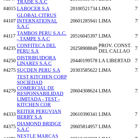
TRADE S.A.C
#4015
LABOCER S.A
20100521734
LIMA
7
GLOBAL CITRUS
#4107
INTERNATIONAL
20601285941
LIMA
7
S.A.C
TAMBOS PERU S.A.C.
#4117
20516045397
LIMA
7
- TAMPE S.A.C
CONFITECA DEL
PROV. CONST.
#4235
20258908849
7
PERU S.A
DEL CALLAO
DISTRIBUIDORA
#4250
20440199578
LA LIBERTAD
7
LINARES S.A.C
#4275
SUCDEN PERU S.A
20303585622
LIMA
7
TEST KITCHEN CORP
SOCIEDAD
COMERCIAL DE
#4279
20604308624
LIMA
7
RESPONSABILIDAD
LIMITADA - TEST -
KITCHEN COR
REITER PERUVIAN
#4333
20610390341
LIMA
7
BERRY S.A
DIAMOND BRIDGE
#4375
20605814957
LIMA
7
S.A.C
NESTLE MARCAS