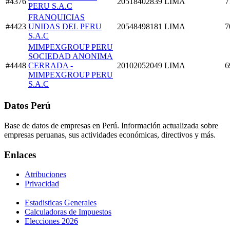
#4376
20518402839
LIMA
7
PERU S.A.C
FRANQUICIAS
#4423
UNIDAS DEL PERU
20548498181
LIMA
7
S.A.C
MIMPEXGROUP PERU
SOCIEDAD ANONIMA
#4448
CERRADA -
20102052049
LIMA
6
MIMPEXGROUP PERU
S.A.C
Datos Perú
Base de datos de empresas en Perú. Información actualizada sobre
empresas peruanas, sus actividades económicas, directivos y más.
Enlaces
Atribuciones
Privacidad
Estadisticas Generales
Calculadoras de Impuestos
Elecciones 2026