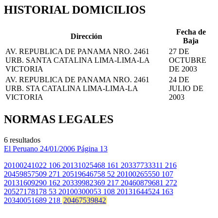
HISTORIAL DOMICILIOS
Fecha de
Dirección
Baja
AV. REPUBLICA DE PANAMA NRO. 2461
27 DE
URB. SANTA CATALINA LIMA-LIMA-LA
OCTUBRE
VICTORIA
DE 2003
AV. REPUBLICA DE PANAMA NRO. 2461
24 DE
URB. STA CATALINA LIMA-LIMA-LA
JULIO DE
VICTORIA
2003
NORMAS LEGALES
6 resultados
El Peruano
24/01/2006
Página 13
20100241022 106 20131025468 161 20337733311 216
20459857509 271 20519646758 52 20100265550 107
20131609290 162 20339982369 217 20460879681 272
20527178178 53 20100300053 108 20131644524 163
20340051689 218
20467539842