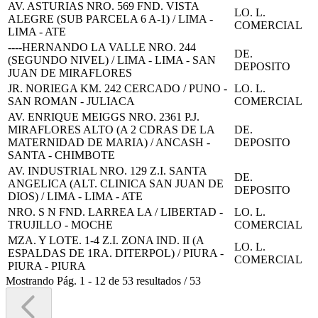
AV. ASTURIAS NRO. 569 FND. VISTA
LO. L.
ALEGRE (SUB PARCELA 6 A-1) / LIMA -
COMERCIAL
LIMA - ATE
----HERNANDO LA VALLE NRO. 244
DE.
(SEGUNDO NIVEL) / LIMA - LIMA - SAN
DEPOSITO
JUAN DE MIRAFLORES
JR. NORIEGA KM. 242 CERCADO / PUNO -
LO. L.
SAN ROMAN - JULIACA
COMERCIAL
AV. ENRIQUE MEIGGS NRO. 2361 P.J.
MIRAFLORES ALTO (A 2 CDRAS DE LA
DE.
MATERNIDAD DE MARIA) / ANCASH -
DEPOSITO
SANTA - CHIMBOTE
AV. INDUSTRIAL NRO. 129 Z.I. SANTA
DE.
ANGELICA (ALT. CLINICA SAN JUAN DE
DEPOSITO
DIOS) / LIMA - LIMA - ATE
NRO. S N FND. LARREA LA / LIBERTAD -
LO. L.
TRUJILLO - MOCHE
COMERCIAL
MZA. Y LOTE. 1-4 Z.I. ZONA IND. II (A
LO. L.
ESPALDAS DE 1RA. DITERPOL) / PIURA -
COMERCIAL
PIURA - PIURA
Mostrando
Pág.
1
-
12
de
53
resultados
/
53