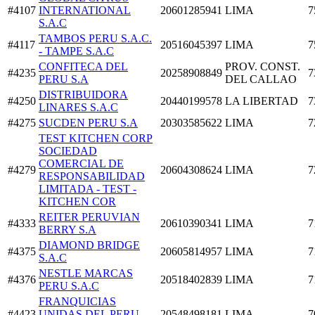
#4107
INTERNATIONAL
20601285941
LIMA
7
S.A.C
TAMBOS PERU S.A.C.
#4117
20516045397
LIMA
7
- TAMPE S.A.C
CONFITECA DEL
PROV. CONST.
#4235
20258908849
7
PERU S.A
DEL CALLAO
DISTRIBUIDORA
#4250
20440199578
LA LIBERTAD
7
LINARES S.A.C
#4275
SUCDEN PERU S.A
20303585622
LIMA
7
TEST KITCHEN CORP
SOCIEDAD
COMERCIAL DE
#4279
20604308624
LIMA
7
RESPONSABILIDAD
LIMITADA - TEST -
KITCHEN COR
REITER PERUVIAN
#4333
20610390341
LIMA
7
BERRY S.A
DIAMOND BRIDGE
#4375
20605814957
LIMA
7
S.A.C
NESTLE MARCAS
#4376
20518402839
LIMA
7
PERU S.A.C
FRANQUICIAS
#4423
UNIDAS DEL PERU
20548498181
LIMA
7