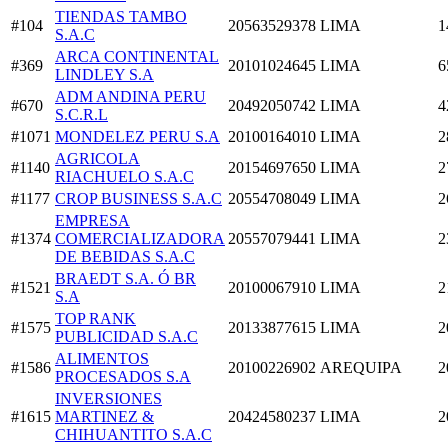
TIENDAS TAMBO
#104
20563529378
LIMA
1
S.A.C
ARCA CONTINENTAL
#369
20101024645
LIMA
6
LINDLEY S.A
ADM ANDINA PERU
#670
20492050742
LIMA
4
S.C.R.L
#1071
MONDELEZ PERU S.A
20100164010
LIMA
2
AGRICOLA
#1140
20154697650
LIMA
2
RIACHUELO S.A.C
#1177
CROP BUSINESS S.A.C
20554708049
LIMA
2
EMPRESA
#1374
COMERCIALIZADORA
20557079441
LIMA
2
DE BEBIDAS S.A.C
BRAEDT S.A. Ó BR
#1521
20100067910
LIMA
2
S.A
TOP RANK
#1575
20133877615
LIMA
2
PUBLICIDAD S.A.C
ALIMENTOS
#1586
20100226902
AREQUIPA
2
PROCESADOS S.A
INVERSIONES
#1615
MARTINEZ &
20424580237
LIMA
2
CHIHUANTITO S.A.C