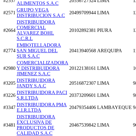
#2557
20536727524
LIMA
1
ALIMENTOS S.A.C
GRUPO VEGA
#2571
20499709944
LIMA
1
DISTRIBUCION S.A.C
DISTRIBUIDORA
COMERCIAL
#2664
20102892381
PIURA
1
ALVAREZ BOHL
S.C.R.L
EMBOTELLADORA
#2774
SAN MIGUEL DEL
20413940568
AREQUIPA
1
SUR S.A.C
COMERCIALIZADORA
#2980
Y DISTRIBUIDORA
20122138161
LIMA
1
JIMENEZ S.A.C
DISTRIBUIDORA
#3205
20516872307
LIMA
9
JANDY S.A.C
DISTRIBUIDORA PACI
#3226
20373209601
LIMA
9
S.R.LTDA
DISTRIBUIDORA PMA
#3347
20479354406
LAMBAYEQUE
9
E.I.R.LTDA
DISTRIBUIDORA
EXCLUSIVA DE
#3481
20467539842
LIMA
9
PRODUCTOS DE
CALIDAD S.A.C