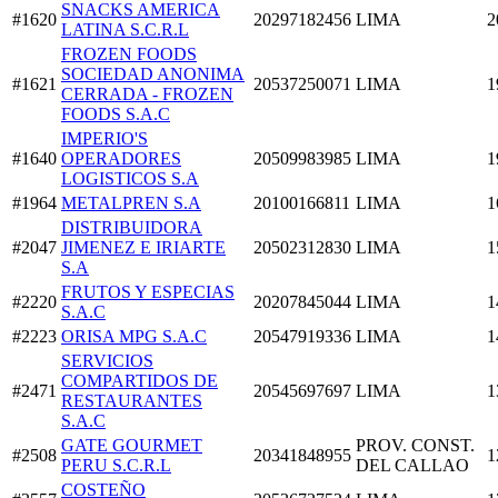
SNACKS AMERICA
#1620
20297182456
LIMA
2
LATINA S.C.R.L
FROZEN FOODS
SOCIEDAD ANONIMA
#1621
20537250071
LIMA
1
CERRADA - FROZEN
FOODS S.A.C
IMPERIO'S
#1640
OPERADORES
20509983985
LIMA
1
LOGISTICOS S.A
#1964
METALPREN S.A
20100166811
LIMA
1
DISTRIBUIDORA
#2047
JIMENEZ E IRIARTE
20502312830
LIMA
1
S.A
FRUTOS Y ESPECIAS
#2220
20207845044
LIMA
1
S.A.C
#2223
ORISA MPG S.A.C
20547919336
LIMA
1
SERVICIOS
COMPARTIDOS DE
#2471
20545697697
LIMA
1
RESTAURANTES
S.A.C
GATE GOURMET
PROV. CONST.
#2508
20341848955
1
PERU S.C.R.L
DEL CALLAO
COSTEÑO