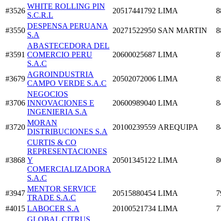
WHITE ROLLING PIN
#3526
20517441792
LIMA
8
S.C.R.L
DESPENSA PERUANA
#3550
20271522950
SAN MARTIN
8
S.A
ABASTECEDORA DEL
#3591
COMERCIO PERU
20600025687
LIMA
8
S.A.C
AGROINDUSTRIA
#3679
20502072006
LIMA
8
CAMPO VERDE S.A.C
NEGOCIOS
#3706
INNOVACIONES E
20600989040
LIMA
8
INGENIERIA S.A
MORAN
#3720
20100239559
AREQUIPA
8
DISTRIBUCIONES S.A
CURTIS & CO
REPRESENTACIONES
#3868
Y
20501345122
LIMA
8
COMERCIALIZADORA
S.A.C
MENTOR SERVICE
#3947
20515880454
LIMA
7
TRADE S.A.C
#4015
LABOCER S.A
20100521734
LIMA
7
GLOBAL CITRUS