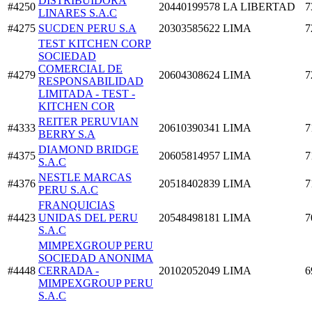
DISTRIBUIDORA
#4250
20440199578
LA LIBERTAD
7
LINARES S.A.C
#4275
SUCDEN PERU S.A
20303585622
LIMA
7
TEST KITCHEN CORP
SOCIEDAD
COMERCIAL DE
#4279
20604308624
LIMA
7
RESPONSABILIDAD
LIMITADA - TEST -
KITCHEN COR
REITER PERUVIAN
#4333
20610390341
LIMA
7
BERRY S.A
DIAMOND BRIDGE
#4375
20605814957
LIMA
7
S.A.C
NESTLE MARCAS
#4376
20518402839
LIMA
7
PERU S.A.C
FRANQUICIAS
#4423
UNIDAS DEL PERU
20548498181
LIMA
7
S.A.C
MIMPEXGROUP PERU
SOCIEDAD ANONIMA
#4448
CERRADA -
20102052049
LIMA
6
MIMPEXGROUP PERU
S.A.C