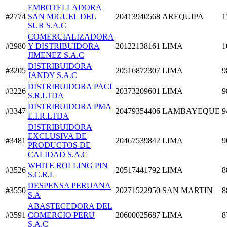
EMBOTELLADORA
#2774
SAN MIGUEL DEL
20413940568
AREQUIPA
1
SUR S.A.C
COMERCIALIZADORA
#2980
Y DISTRIBUIDORA
20122138161
LIMA
1
JIMENEZ S.A.C
DISTRIBUIDORA
#3205
20516872307
LIMA
9
JANDY S.A.C
DISTRIBUIDORA PACI
#3226
20373209601
LIMA
9
S.R.LTDA
DISTRIBUIDORA PMA
#3347
20479354406
LAMBAYEQUE
9
E.I.R.LTDA
DISTRIBUIDORA
EXCLUSIVA DE
#3481
20467539842
LIMA
9
PRODUCTOS DE
CALIDAD S.A.C
WHITE ROLLING PIN
#3526
20517441792
LIMA
8
S.C.R.L
DESPENSA PERUANA
#3550
20271522950
SAN MARTIN
8
S.A
ABASTECEDORA DEL
#3591
COMERCIO PERU
20600025687
LIMA
8
S.A.C