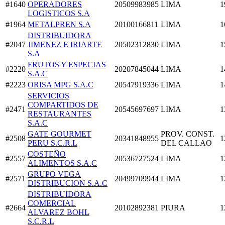
#1640
OPERADORES
20509983985
LIMA
1
LOGISTICOS S.A
#1964
METALPREN S.A
20100166811
LIMA
1
DISTRIBUIDORA
#2047
JIMENEZ E IRIARTE
20502312830
LIMA
1
S.A
FRUTOS Y ESPECIAS
#2220
20207845044
LIMA
1
S.A.C
#2223
ORISA MPG S.A.C
20547919336
LIMA
1
SERVICIOS
COMPARTIDOS DE
#2471
20545697697
LIMA
1
RESTAURANTES
S.A.C
GATE GOURMET
PROV. CONST.
#2508
20341848955
1
PERU S.C.R.L
DEL CALLAO
COSTEÑO
#2557
20536727524
LIMA
1
ALIMENTOS S.A.C
GRUPO VEGA
#2571
20499709944
LIMA
1
DISTRIBUCION S.A.C
DISTRIBUIDORA
COMERCIAL
#2664
20102892381
PIURA
1
ALVAREZ BOHL
S.C.R.L