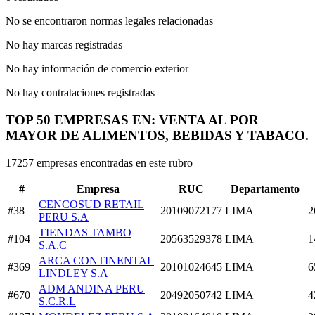
No se encontraron normas legales relacionadas
No hay marcas registradas
No hay información de comercio exterior
No hay contrataciones registradas
TOP 50 EMPRESAS EN: VENTA AL POR
MAYOR DE ALIMENTOS, BEBIDAS Y TABACO.
17257 empresas encontradas en este rubro
#
Empresa
RUC
Departamento
CENCOSUD RETAIL
#38
20109072177
LIMA
2
PERU S.A
TIENDAS TAMBO
#104
20563529378
LIMA
1
S.A.C
ARCA CONTINENTAL
#369
20101024645
LIMA
6
LINDLEY S.A
ADM ANDINA PERU
#670
20492050742
LIMA
4
S.C.R.L