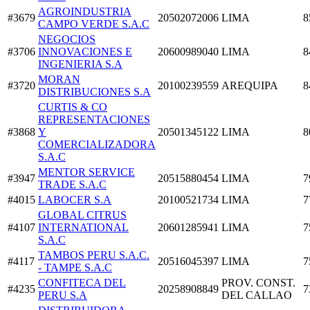
AGROINDUSTRIA
#3679
20502072006
LIMA
8
CAMPO VERDE S.A.C
NEGOCIOS
#3706
INNOVACIONES E
20600989040
LIMA
8
INGENIERIA S.A
MORAN
#3720
20100239559
AREQUIPA
8
DISTRIBUCIONES S.A
CURTIS & CO
REPRESENTACIONES
#3868
Y
20501345122
LIMA
8
COMERCIALIZADORA
S.A.C
MENTOR SERVICE
#3947
20515880454
LIMA
7
TRADE S.A.C
#4015
LABOCER S.A
20100521734
LIMA
7
GLOBAL CITRUS
#4107
INTERNATIONAL
20601285941
LIMA
7
S.A.C
TAMBOS PERU S.A.C.
#4117
20516045397
LIMA
7
- TAMPE S.A.C
CONFITECA DEL
PROV. CONST.
#4235
20258908849
7
PERU S.A
DEL CALLAO