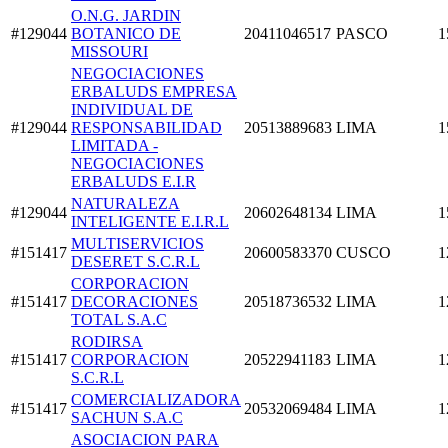
O.N.G. JARDIN
#129044
BOTANICO DE
20411046517
PASCO
1
MISSOURI
NEGOCIACIONES
ERBALUDS EMPRESA
INDIVIDUAL DE
#129044
RESPONSABILIDAD
20513889683
LIMA
1
LIMITADA -
NEGOCIACIONES
ERBALUDS E.I.R
NATURALEZA
#129044
20602648134
LIMA
1
INTELIGENTE E.I.R.L
MULTISERVICIOS
#151417
20600583370
CUSCO
1
DESERET S.C.R.L
CORPORACION
#151417
DECORACIONES
20518736532
LIMA
1
TOTAL S.A.C
RODIRSA
#151417
CORPORACION
20522941183
LIMA
1
S.C.R.L
COMERCIALIZADORA
#151417
20532069484
LIMA
1
SACHUN S.A.C
ASOCIACION PARA