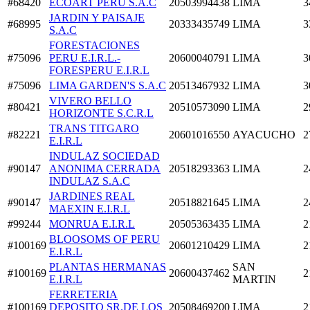
#68420
ECOART PERU S.A.C
20503994438
LIMA
3
JARDIN Y PAISAJE
#68995
20333435749
LIMA
3
S.A.C
FORESTACIONES
#75096
PERU E.I.R.L.-
20600040791
LIMA
3
FORESPERU E.I.R.L
#75096
LIMA GARDEN'S S.A.C
20513467932
LIMA
3
VIVERO BELLO
#80421
20510573090
LIMA
2
HORIZONTE S.C.R.L
TRANS TITGARO
#82221
20601016550
AYACUCHO
2
E.I.R.L
INDULAZ SOCIEDAD
#90147
ANONIMA CERRADA
20518293363
LIMA
2
INDULAZ S.A.C
JARDINES REAL
#90147
20518821645
LIMA
2
MAEXIN E.I.R.L
#99244
MONRUA E.I.R.L
20505363435
LIMA
2
BLOOSOMS OF PERU
#100169
20601210429
LIMA
2
E.I.R.L
PLANTAS HERMANAS
SAN
#100169
20600437462
2
E.I.R.L
MARTIN
FERRETERIA
#100169
DEPOSITO SR.DE LOS
20508469200
LIMA
2