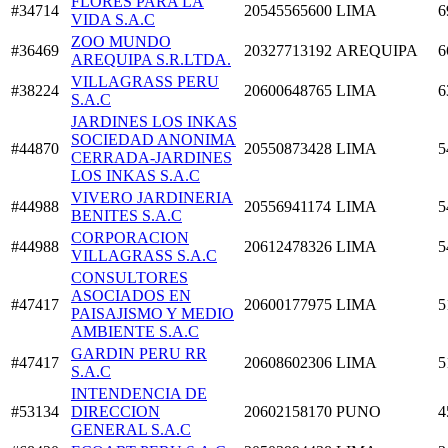
FLORES PARA LA
#34714
20545565600
LIMA
6
VIDA S.A.C
ZOO MUNDO
#36469
20327713192
AREQUIPA
6
AREQUIPA S.R.LTDA.
VILLAGRASS PERU
#38224
20600648765
LIMA
6
S.A.C
JARDINES LOS INKAS
SOCIEDAD ANONIMA
#44870
20550873428
LIMA
5
CERRADA-JARDINES
LOS INKAS S.A.C
VIVERO JARDINERIA
#44988
20556941174
LIMA
5
BENITES S.A.C
CORPORACION
#44988
20612478326
LIMA
5
VILLAGRASS S.A.C
CONSULTORES
ASOCIADOS EN
#47417
20600177975
LIMA
5
PAISAJISMO Y MEDIO
AMBIENTE S.A.C
GARDIN PERU RR
#47417
20608602306
LIMA
5
S.A.C
INTENDENCIA DE
#53134
DIRECCION
20602158170
PUNO
4
GENERAL S.A.C