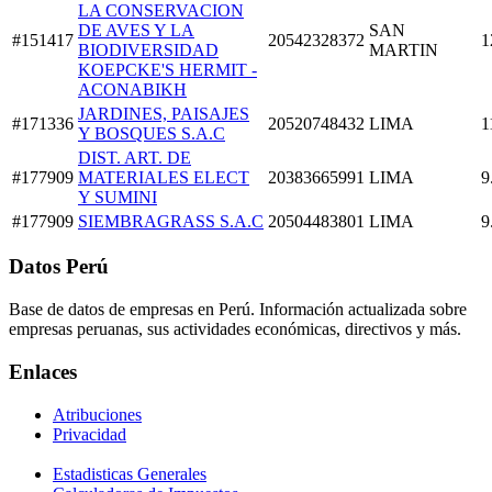
LA CONSERVACION
DE AVES Y LA
SAN
#151417
20542328372
1
BIODIVERSIDAD
MARTIN
KOEPCKE'S HERMIT -
ACONABIKH
JARDINES, PAISAJES
#171336
20520748432
LIMA
1
Y BOSQUES S.A.C
DIST. ART. DE
#177909
MATERIALES ELECT
20383665991
LIMA
9
Y SUMINI
#177909
SIEMBRAGRASS S.A.C
20504483801
LIMA
9
Datos Perú
Base de datos de empresas en Perú. Información actualizada sobre
empresas peruanas, sus actividades económicas, directivos y más.
Enlaces
Atribuciones
Privacidad
Estadisticas Generales