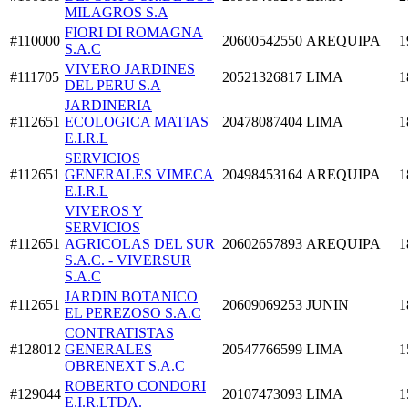
MILAGROS S.A
FIORI DI ROMAGNA
#110000
20600542550
AREQUIPA
1
S.A.C
VIVERO JARDINES
#111705
20521326817
LIMA
1
DEL PERU S.A
JARDINERIA
#112651
ECOLOGICA MATIAS
20478087404
LIMA
1
E.I.R.L
SERVICIOS
#112651
GENERALES VIMECA
20498453164
AREQUIPA
1
E.I.R.L
VIVEROS Y
SERVICIOS
#112651
AGRICOLAS DEL SUR
20602657893
AREQUIPA
1
S.A.C. - VIVERSUR
S.A.C
JARDIN BOTANICO
#112651
20609069253
JUNIN
1
EL PEREZOSO S.A.C
CONTRATISTAS
#128012
GENERALES
20547766599
LIMA
1
OBRENEXT S.A.C
ROBERTO CONDORI
#129044
20107473093
LIMA
1
E.I.R.LTDA.