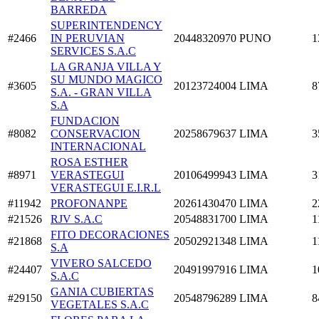
BARREDA
SUPERINTENDENCY
#2466
IN PERUVIAN
20448320970
PUNO
1
SERVICES S.A.C
LA GRANJA VILLA Y
SU MUNDO MAGICO
#3605
20123724004
LIMA
8
S.A. - GRAN VILLA
S.A
FUNDACION
#8082
CONSERVACION
20258679637
LIMA
3
INTERNACIONAL
ROSA ESTHER
#8971
VERASTEGUI
20106499943
LIMA
3
VERASTEGUI E.I.R.L
#11942
PROFONANPE
20261430470
LIMA
2
#21526
RJV S.A.C
20548831700
LIMA
1
FITO DECORACIONES
#21868
20502921348
LIMA
1
S.A
VIVERO SALCEDO
#24407
20491997916
LIMA
1
S.A.C
GANIA CUBIERTAS
#29150
20548796289
LIMA
8
VEGETALES S.A.C