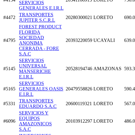
SERVICIOS
GENERALES E.I.R.L
TRANSPORTES
#4472
20280300021
LORETO
690.
JUPITER S.C.R.L
FOREST PRODUCT
FLORIDA
SOCIEDAD
#4795
20393220059
UCAYALI
639.
ANONIMA
CERRADA - FORE
S.A.C
SERVICIOS
UNIVERSAL
#5145
20528194746
AMAZONAS
593.
MANSERICHE
E.I.R.L
SERVICIOS
#5165
GENERALES OASIS
20479558826
LORETO
590.
E.I.R.L
TRANSPORTES
#5331
20600119321
LORETO
567.
EDUARDO S.A.C
SERVICIOS Y
EQUIPOS
#6096
20103912297
LORETO
486.
AMAZONICOS
S.A.C