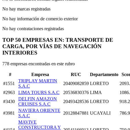
No hay marcas registradas
No hay información de comercio exterior
No hay contrataciones registradas
TOP 50 EMPRESAS EN: TRANSPORTE DE
CARGA, POR VÍAS DE NAVEGACIÓN
INTERIORES
778 empresas encontradas en este rubro
#
Empresa
RUC
Departamento
Sco
TRIPLAY MARTIN
#1551
20409082859
LORETO
2093
S.A.C
#2963
LIMA TOURS S.A.C
20536830376
LIMA
1086
DELFIN AMAZON
#3430
20493428536
LORETO
918.
CRUISES S.A.C
NAVIERA ORIENTE
#3981
20128847881
UCAYALI
786.
S.A.C
MAVIVE
CONSTRUCTORA Y
#4154
20541166913
LORETO
750.