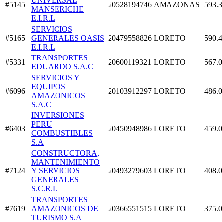
UNIVERSAL
#5145
20528194746
AMAZONAS
593.
MANSERICHE
E.I.R.L
SERVICIOS
#5165
GENERALES OASIS
20479558826
LORETO
590.
E.I.R.L
TRANSPORTES
#5331
20600119321
LORETO
567.
EDUARDO S.A.C
SERVICIOS Y
EQUIPOS
#6096
20103912297
LORETO
486.
AMAZONICOS
S.A.C
INVERSIONES
PERU
#6403
20450948986
LORETO
459.
COMBUSTIBLES
S.A
CONSTRUCTORA,
MANTENIMIENTO
#7124
Y SERVICIOS
20493279603
LORETO
408.
GENERALES
S.C.R.L
TRANSPORTES
#7619
AMAZONICOS DE
20366551515
LORETO
375.
TURISMO S.A