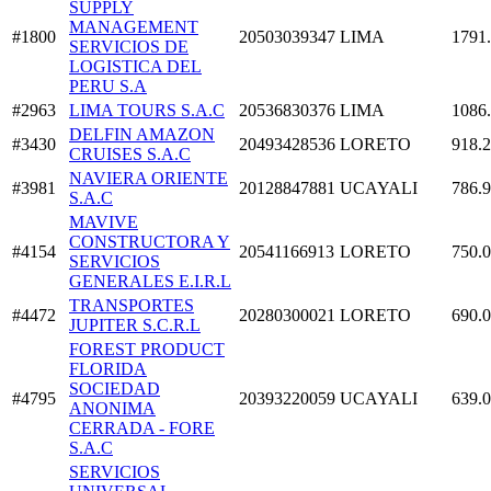
SUPPLY
MANAGEMENT
#1800
20503039347
LIMA
1791
SERVICIOS DE
LOGISTICA DEL
PERU S.A
#2963
LIMA TOURS S.A.C
20536830376
LIMA
1086
DELFIN AMAZON
#3430
20493428536
LORETO
918.
CRUISES S.A.C
NAVIERA ORIENTE
#3981
20128847881
UCAYALI
786.
S.A.C
MAVIVE
CONSTRUCTORA Y
#4154
20541166913
LORETO
750.
SERVICIOS
GENERALES E.I.R.L
TRANSPORTES
#4472
20280300021
LORETO
690.
JUPITER S.C.R.L
FOREST PRODUCT
FLORIDA
SOCIEDAD
#4795
20393220059
UCAYALI
639.
ANONIMA
CERRADA - FORE
S.A.C
SERVICIOS