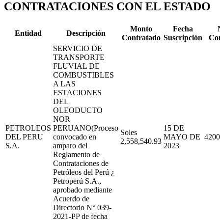
CONTRATACIONES CON EL ESTADO
Monto
Fecha
Entidad
Descripción
Contratado
Suscripción
Co
SERVICIO DE
TRANSPORTE
FLUVIAL DE
COMBUSTIBLES
A LAS
ESTACIONES
DEL
OLEODUCTO
NOR
PETROLEOS
PERUANO(Proceso
15 DE
Soles
DEL PERU
convocado en
MAYO DE
4200
2,558,540.93
S.A.
amparo del
2023
Reglamento de
Contrataciones de
Petróleos del Perú ¿
Petroperú S.A.,
aprobado mediante
Acuerdo de
Directorio N° 039-
2021-PP de fecha