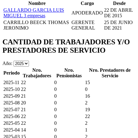
Nombre
Cargo
Desde
GALLARDO GARCIA LUIS
22 DE ABRIL
APODERADO
MIGUEL
3 empresas
DE 2015
CARRILLO BEECK THOMAS
GERENTE
25 DE JUNIO
JERONIMO
GENERAL
DE 2021
CANTIDAD DE TRABAJADORES Y/O
PRESTADORES DE SERVICIO
Año:
Nro.
Nro.
Nro. Prestadores de
Periodo
Trabajadores
Pensionistas
Servicio
2025-11
22
0
15
2025-10
22
0
0
2025-09
21
0
16
2025-08
20
0
2
2025-07
21
0
19
2025-06
22
0
22
2025-05
22
0
2
2025-04
14
0
1
2025-03
15
0
2