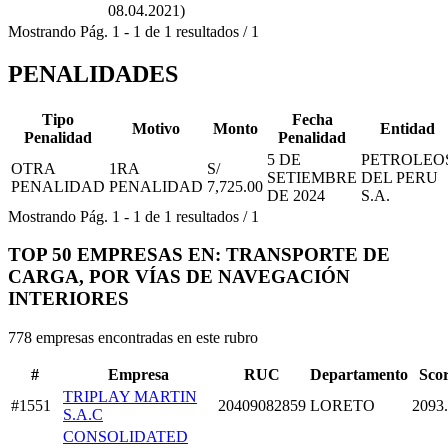
08.04.2021)
Mostrando
Pág.
1
-
1
de
1
resultados
/
1
PENALIDADES
Tipo
Fecha
Motivo
Monto
Entidad
Penalidad
Penalidad
5 DE
PETROLEO
OTRA
1RA
S/
SETIEMBRE
DEL PERU
PENALIDAD
PENALIDAD
7,725.00
DE 2024
S.A.
Mostrando
Pág.
1
-
1
de
1
resultados
/
1
TOP 50 EMPRESAS EN: TRANSPORTE DE
CARGA, POR VÍAS DE NAVEGACIÓN
INTERIORES
778 empresas encontradas en este rubro
#
Empresa
RUC
Departamento
Sco
TRIPLAY MARTIN
#1551
20409082859
LORETO
2093
S.A.C
CONSOLIDATED