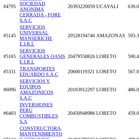
SOCIEDAD
#4795
20393220059
UCAYALI
639.
ANONIMA
CERRADA - FORE
S.A.C
SERVICIOS
UNIVERSAL
#5145
20528194746
AMAZONAS
593.
MANSERICHE
E.I.R.L
SERVICIOS
#5165
GENERALES OASIS
20479558826
LORETO
590.
E.I.R.L
TRANSPORTES
#5331
20600119321
LORETO
567.
EDUARDO S.A.C
SERVICIOS Y
EQUIPOS
#6096
20103912297
LORETO
486.
AMAZONICOS
S.A.C
INVERSIONES
PERU
#6403
20450948986
LORETO
459.
COMBUSTIBLES
S.A
CONSTRUCTORA,
MANTENIMIENTO