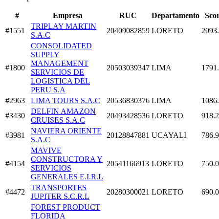
#
Empresa
RUC
Departamento
Sco
TRIPLAY MARTIN
#1551
20409082859
LORETO
2093
S.A.C
CONSOLIDATED
SUPPLY
MANAGEMENT
#1800
20503039347
LIMA
1791
SERVICIOS DE
LOGISTICA DEL
PERU S.A
#2963
LIMA TOURS S.A.C
20536830376
LIMA
1086
DELFIN AMAZON
#3430
20493428536
LORETO
918.
CRUISES S.A.C
NAVIERA ORIENTE
#3981
20128847881
UCAYALI
786.
S.A.C
MAVIVE
CONSTRUCTORA Y
#4154
20541166913
LORETO
750.
SERVICIOS
GENERALES E.I.R.L
TRANSPORTES
#4472
20280300021
LORETO
690.
JUPITER S.C.R.L
FOREST PRODUCT
FLORIDA