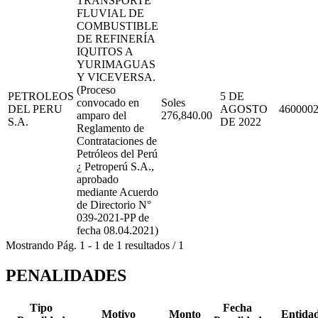
TRANSPORTE
FLUVIAL DE
COMBUSTIBLE
DE REFINERÍA
IQUITOS A
YURIMAGUAS
Y VICEVERSA.
(Proceso
PETROLEOS
5 DE
convocado en
Soles
DEL PERU
AGOSTO
460000
amparo del
276,840.00
S.A.
DE 2022
Reglamento de
Contrataciones de
Petróleos del Perú
¿ Petroperú S.A.,
aprobado
mediante Acuerdo
de Directorio N°
039-2021-PP de
fecha 08.04.2021)
Mostrando
Pág.
1
-
1
de
1
resultados
/
1
PENALIDADES
Tipo
Fecha
Motivo
Monto
Entida