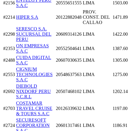
ENTELGY PERU
#2156
20555651555
LIMA
1503.00
S.A.C
PROV.
#2214
HIPER S.A
20122882048
CONST. DEL
1471.89
CALLAO
SERESCO S.A.
#2298
SUCURSAL DEL
20609314126
LIMA
1422.00
PERU
ON EMPRESAS
#2353
20552504641
LIMA
1387.60
S.A.C
CUIDA DIGITAL
#2488
20607030635
LIMA
1305.00
S.A.C
CIGNIUM
#2553
TECHNOLOGIES
20548637563
LIMA
1275.00
S.A.C
DIEBOLD
#2692
NIXDORF PERU
20507468102
LIMA
1202.14
S.C.R.L
COSTAMAR
#2703
TRAVEL CRUISE
20126339632
LIMA
1197.00
& TOURS S.A.C
SECURESOFT
#2724
CORPORATION
20601317461
LIMA
1186.91
S.A.C