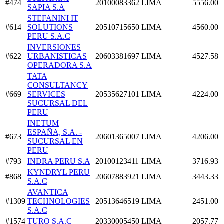
#474
20100083362
LIMA
5556.00
SAPIA S.A
STEFANINI IT
#614
SOLUTIONS
20510715650
LIMA
4560.00
PERU S.A.C
INVERSIONES
#622
URBANISTICAS
20603381697
LIMA
4527.58
OPERADORA S.A
TATA
CONSULTANCY
#669
SERVICES
20535627101
LIMA
4224.00
SUCURSAL DEL
PERU
INETUM
ESPAÑA, S.A. -
#673
20601365007
LIMA
4206.00
SUCURSAL EN
PERU
#793
INDRA PERU S.A
20100123411
LIMA
3716.93
KYNDRYL PERU
#868
20607883921
LIMA
3443.33
S.A.C
AVANTICA
#1309
TECHNOLOGIES
20513646519
LIMA
2451.00
S.A.C
#1574
TURO S.A.C
20330005450
LIMA
2057.77