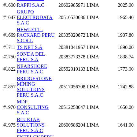
#1600
RAPPI S.A.C
20602985971
LIMA
2025.00
GRUPO
#1647
ELECTRODATA
20516530686
LIMA
1965.40
S.A.C
HEWLETT -
#1669
PACKARD PERU
20335020872
LIMA
1937.80
S.C.R.L
#1711
TS NET S.A
20381041957
LIMA
1890.00
SONDA DEL
#1750
20383773378
LIMA
1838.74
PERU S.A
NEARSHORE
#1822
20552010133
LIMA
1773.00
PERU S.A.C
BRIDGESTONE
MINING
#1857
20517056708
LIMA
1742.88
SOLUTIONS
PERU S.A.C
MDP
#1970
CONSULTING
20512258647
LIMA
1650.00
S.A.C
BLUETAB
#1975
SOLUTIONS
20600586204
LIMA
1641.00
PERU S.A.C