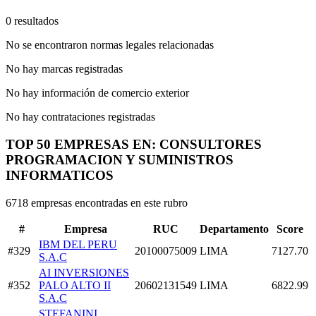
0 resultados
No se encontraron normas legales relacionadas
No hay marcas registradas
No hay información de comercio exterior
No hay contrataciones registradas
TOP 50 EMPRESAS EN: CONSULTORES
PROGRAMACION Y SUMINISTROS
INFORMATICOS
6718 empresas encontradas en este rubro
#
Empresa
RUC
Departamento
Score
IBM DEL PERU
#329
20100075009
LIMA
7127.70
S.A.C
AI INVERSIONES
#352
PALO ALTO II
20602131549
LIMA
6822.99
S.A.C
STEFANINI