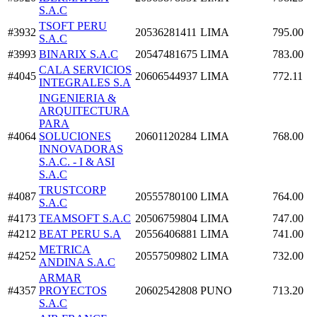
S.A.C
TSOFT PERU
#3932
20536281411
LIMA
795.00
S.A.C
#3993
BINARIX S.A.C
20547481675
LIMA
783.00
CALA SERVICIOS
#4045
20606544937
LIMA
772.11
INTEGRALES S.A
INGENIERIA &
ARQUITECTURA
PARA
#4064
SOLUCIONES
20601120284
LIMA
768.00
INNOVADORAS
S.A.C. - I & ASI
S.A.C
TRUSTCORP
#4087
20555780100
LIMA
764.00
S.A.C
#4173
TEAMSOFT S.A.C
20506759804
LIMA
747.00
#4212
BEAT PERU S.A
20556406881
LIMA
741.00
METRICA
#4252
20557509802
LIMA
732.00
ANDINA S.A.C
ARMAR
#4357
PROYECTOS
20602542808
PUNO
713.20
S.A.C