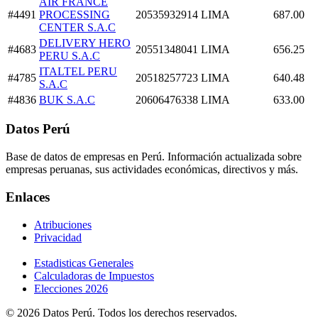
AIR FRANCE
#4491
PROCESSING
20535932914
LIMA
687.00
CENTER S.A.C
DELIVERY HERO
#4683
20551348041
LIMA
656.25
PERU S.A.C
ITALTEL PERU
#4785
20518257723
LIMA
640.48
S.A.C
#4836
BUK S.A.C
20606476338
LIMA
633.00
Datos Perú
Base de datos de empresas en Perú. Información actualizada sobre
empresas peruanas, sus actividades económicas, directivos y más.
Enlaces
Atribuciones
Privacidad
Estadisticas Generales
Calculadoras de Impuestos
Elecciones 2026
© 2026 Datos Perú. Todos los derechos reservados.