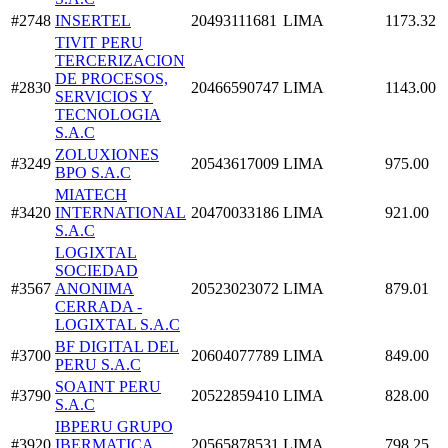
#2748
INSERTEL
20493111681
LIMA
1173.32
TIVIT PERU
TERCERIZACION
DE PROCESOS,
#2830
20466590747
LIMA
1143.00
SERVICIOS Y
TECNOLOGIA
S.A.C
ZOLUXIONES
#3249
20543617009
LIMA
975.00
BPO S.A.C
MIATECH
#3420
INTERNATIONAL
20470033186
LIMA
921.00
S.A.C
LOGIXTAL
SOCIEDAD
#3567
ANONIMA
20523023072
LIMA
879.01
CERRADA -
LOGIXTAL S.A.C
BF DIGITAL DEL
#3700
20604077789
LIMA
849.00
PERU S.A.C
SOAINT PERU
#3790
20522859410
LIMA
828.00
S.A.C
IBPERU GRUPO
#3920
IBERMATICA
20565878531
LIMA
798.25