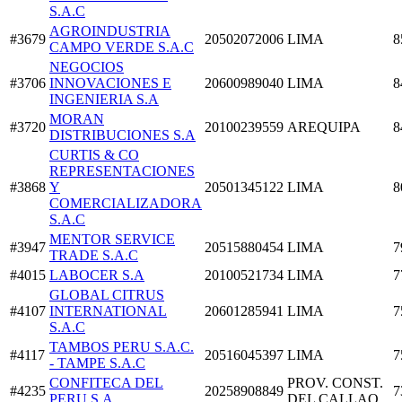
S.A.C
AGROINDUSTRIA
#3679
20502072006
LIMA
8
CAMPO VERDE S.A.C
NEGOCIOS
#3706
INNOVACIONES E
20600989040
LIMA
8
INGENIERIA S.A
MORAN
#3720
20100239559
AREQUIPA
8
DISTRIBUCIONES S.A
CURTIS & CO
REPRESENTACIONES
#3868
Y
20501345122
LIMA
8
COMERCIALIZADORA
S.A.C
MENTOR SERVICE
#3947
20515880454
LIMA
7
TRADE S.A.C
#4015
LABOCER S.A
20100521734
LIMA
7
GLOBAL CITRUS
#4107
INTERNATIONAL
20601285941
LIMA
7
S.A.C
TAMBOS PERU S.A.C.
#4117
20516045397
LIMA
7
- TAMPE S.A.C
CONFITECA DEL
PROV. CONST.
#4235
20258908849
7
PERU S.A
DEL CALLAO