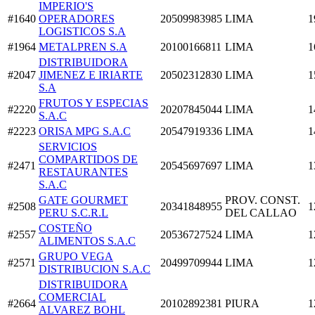
IMPERIO'S
#1640
OPERADORES
20509983985
LIMA
1
LOGISTICOS S.A
#1964
METALPREN S.A
20100166811
LIMA
1
DISTRIBUIDORA
#2047
JIMENEZ E IRIARTE
20502312830
LIMA
1
S.A
FRUTOS Y ESPECIAS
#2220
20207845044
LIMA
1
S.A.C
#2223
ORISA MPG S.A.C
20547919336
LIMA
1
SERVICIOS
COMPARTIDOS DE
#2471
20545697697
LIMA
1
RESTAURANTES
S.A.C
GATE GOURMET
PROV. CONST.
#2508
20341848955
1
PERU S.C.R.L
DEL CALLAO
COSTEÑO
#2557
20536727524
LIMA
1
ALIMENTOS S.A.C
GRUPO VEGA
#2571
20499709944
LIMA
1
DISTRIBUCION S.A.C
DISTRIBUIDORA
COMERCIAL
#2664
20102892381
PIURA
1
ALVAREZ BOHL