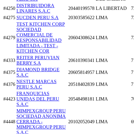
DISTRIBUIDORA
#4250
20440199578
LA LIBERTAD
7
LINARES S.A.C
#4275
SUCDEN PERU S.A
20303585622
LIMA
7
TEST KITCHEN CORP
SOCIEDAD
COMERCIAL DE
#4279
20604308624
LIMA
7
RESPONSABILIDAD
LIMITADA - TEST -
KITCHEN COR
REITER PERUVIAN
#4333
20610390341
LIMA
7
BERRY S.A
DIAMOND BRIDGE
#4375
20605814957
LIMA
7
S.A.C
NESTLE MARCAS
#4376
20518402839
LIMA
7
PERU S.A.C
FRANQUICIAS
#4423
UNIDAS DEL PERU
20548498181
LIMA
7
S.A.C
MIMPEXGROUP PERU
SOCIEDAD ANONIMA
#4448
CERRADA -
20102052049
LIMA
6
MIMPEXGROUP PERU
S.A.C