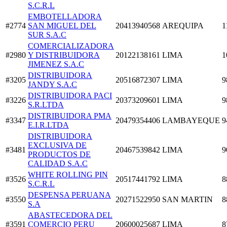
S.C.R.L
EMBOTELLADORA
#2774
SAN MIGUEL DEL
20413940568
AREQUIPA
1
SUR S.A.C
COMERCIALIZADORA
#2980
Y DISTRIBUIDORA
20122138161
LIMA
1
JIMENEZ S.A.C
DISTRIBUIDORA
#3205
20516872307
LIMA
9
JANDY S.A.C
DISTRIBUIDORA PACI
#3226
20373209601
LIMA
9
S.R.LTDA
DISTRIBUIDORA PMA
#3347
20479354406
LAMBAYEQUE
9
E.I.R.LTDA
DISTRIBUIDORA
EXCLUSIVA DE
#3481
20467539842
LIMA
9
PRODUCTOS DE
CALIDAD S.A.C
WHITE ROLLING PIN
#3526
20517441792
LIMA
8
S.C.R.L
DESPENSA PERUANA
#3550
20271522950
SAN MARTIN
8
S.A
ABASTECEDORA DEL
#3591
COMERCIO PERU
20600025687
LIMA
8