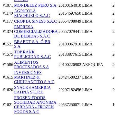
#1071
MONDELEZ PERU S.A
20100164010
LIMA
2
AGRICOLA
#1140
20154697650
LIMA
2
RIACHUELO S.A.C
#1177
CROP BUSINESS S.A.C
20554708049
LIMA
2
EMPRESA
#1374
COMERCIALIZADORA
20557079441
LIMA
2
DE BEBIDAS S.A.C
BRAEDT S.A. Ó BR
#1521
20100067910
LIMA
2
S.A
TOP RANK
#1575
20133877615
LIMA
2
PUBLICIDAD S.A.C
ALIMENTOS
#1586
20100226902
AREQUIPA
2
PROCESADOS S.A
INVERSIONES
#1615
MARTINEZ &
20424580237
LIMA
2
CHIHUANTITO S.A.C
SNACKS AMERICA
#1620
20297182456
LIMA
2
LATINA S.C.R.L
FROZEN FOODS
SOCIEDAD ANONIMA
#1621
20537250071
LIMA
1
CERRADA - FROZEN
FOODS S.A.C