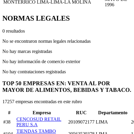
MONTERRICO LIMA-LIMA-LA MOLINA
1996
NORMAS LEGALES
0 resultados
No se encontraron normas legales relacionadas
No hay marcas registradas
No hay información de comercio exterior
No hay contrataciones registradas
TOP 50 EMPRESAS EN: VENTA AL POR
MAYOR DE ALIMENTOS, BEBIDAS Y TABACO.
17257 empresas encontradas en este rubro
#
Empresa
RUC
Departamento
CENCOSUD RETAIL
#38
20109072177
LIMA
2
PERU S.A
TIENDAS TAMBO
#104
20563529378
LIMA
1