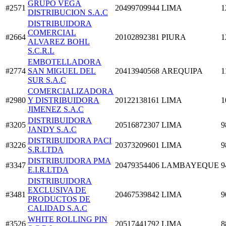
GRUPO VEGA
#2571
20499709944
LIMA
1
DISTRIBUCION S.A.C
DISTRIBUIDORA
COMERCIAL
#2664
20102892381
PIURA
1
ALVAREZ BOHL
S.C.R.L
EMBOTELLADORA
#2774
SAN MIGUEL DEL
20413940568
AREQUIPA
1
SUR S.A.C
COMERCIALIZADORA
#2980
Y DISTRIBUIDORA
20122138161
LIMA
1
JIMENEZ S.A.C
DISTRIBUIDORA
#3205
20516872307
LIMA
9
JANDY S.A.C
DISTRIBUIDORA PACI
#3226
20373209601
LIMA
9
S.R.LTDA
DISTRIBUIDORA PMA
#3347
20479354406
LAMBAYEQUE
9
E.I.R.LTDA
DISTRIBUIDORA
EXCLUSIVA DE
#3481
20467539842
LIMA
9
PRODUCTOS DE
CALIDAD S.A.C
WHITE ROLLING PIN
#3526
20517441792
LIMA
8