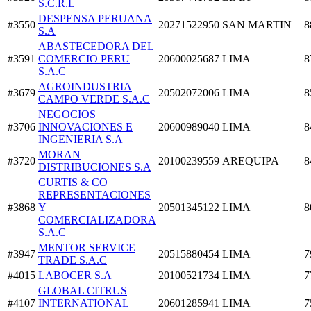
S.C.R.L
DESPENSA PERUANA
#3550
20271522950
SAN MARTIN
8
S.A
ABASTECEDORA DEL
#3591
COMERCIO PERU
20600025687
LIMA
8
S.A.C
AGROINDUSTRIA
#3679
20502072006
LIMA
8
CAMPO VERDE S.A.C
NEGOCIOS
#3706
INNOVACIONES E
20600989040
LIMA
8
INGENIERIA S.A
MORAN
#3720
20100239559
AREQUIPA
8
DISTRIBUCIONES S.A
CURTIS & CO
REPRESENTACIONES
#3868
Y
20501345122
LIMA
8
COMERCIALIZADORA
S.A.C
MENTOR SERVICE
#3947
20515880454
LIMA
7
TRADE S.A.C
#4015
LABOCER S.A
20100521734
LIMA
7
GLOBAL CITRUS
#4107
INTERNATIONAL
20601285941
LIMA
7