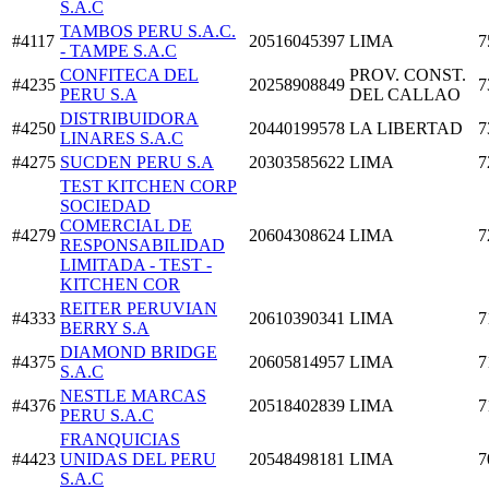
S.A.C
TAMBOS PERU S.A.C.
#4117
20516045397
LIMA
7
- TAMPE S.A.C
CONFITECA DEL
PROV. CONST.
#4235
20258908849
7
PERU S.A
DEL CALLAO
DISTRIBUIDORA
#4250
20440199578
LA LIBERTAD
7
LINARES S.A.C
#4275
SUCDEN PERU S.A
20303585622
LIMA
7
TEST KITCHEN CORP
SOCIEDAD
COMERCIAL DE
#4279
20604308624
LIMA
7
RESPONSABILIDAD
LIMITADA - TEST -
KITCHEN COR
REITER PERUVIAN
#4333
20610390341
LIMA
7
BERRY S.A
DIAMOND BRIDGE
#4375
20605814957
LIMA
7
S.A.C
NESTLE MARCAS
#4376
20518402839
LIMA
7
PERU S.A.C
FRANQUICIAS
#4423
UNIDAS DEL PERU
20548498181
LIMA
7
S.A.C