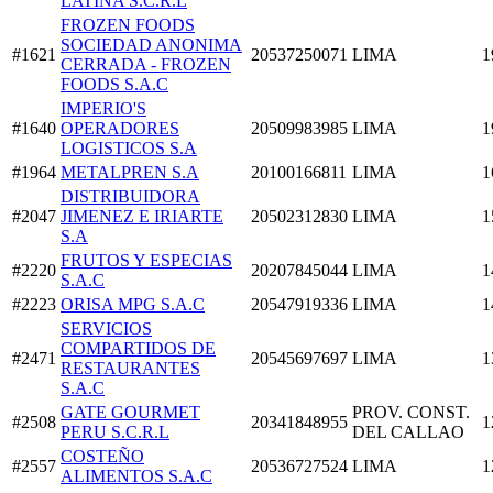
LATINA S.C.R.L
FROZEN FOODS
SOCIEDAD ANONIMA
#1621
20537250071
LIMA
1
CERRADA - FROZEN
FOODS S.A.C
IMPERIO'S
#1640
OPERADORES
20509983985
LIMA
1
LOGISTICOS S.A
#1964
METALPREN S.A
20100166811
LIMA
1
DISTRIBUIDORA
#2047
JIMENEZ E IRIARTE
20502312830
LIMA
1
S.A
FRUTOS Y ESPECIAS
#2220
20207845044
LIMA
1
S.A.C
#2223
ORISA MPG S.A.C
20547919336
LIMA
1
SERVICIOS
COMPARTIDOS DE
#2471
20545697697
LIMA
1
RESTAURANTES
S.A.C
GATE GOURMET
PROV. CONST.
#2508
20341848955
1
PERU S.C.R.L
DEL CALLAO
COSTEÑO
#2557
20536727524
LIMA
1
ALIMENTOS S.A.C