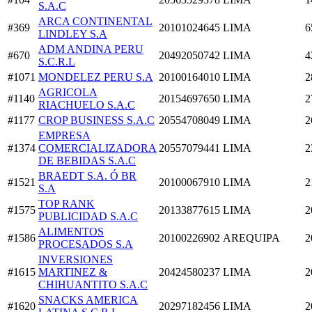
S.A.C
ARCA CONTINENTAL
#369
20101024645
LIMA
6
LINDLEY S.A
ADM ANDINA PERU
#670
20492050742
LIMA
4
S.C.R.L
#1071
MONDELEZ PERU S.A
20100164010
LIMA
2
AGRICOLA
#1140
20154697650
LIMA
2
RIACHUELO S.A.C
#1177
CROP BUSINESS S.A.C
20554708049
LIMA
2
EMPRESA
#1374
COMERCIALIZADORA
20557079441
LIMA
2
DE BEBIDAS S.A.C
BRAEDT S.A. Ó BR
#1521
20100067910
LIMA
2
S.A
TOP RANK
#1575
20133877615
LIMA
2
PUBLICIDAD S.A.C
ALIMENTOS
#1586
20100226902
AREQUIPA
2
PROCESADOS S.A
INVERSIONES
#1615
MARTINEZ &
20424580237
LIMA
2
CHIHUANTITO S.A.C
SNACKS AMERICA
#1620
20297182456
LIMA
2