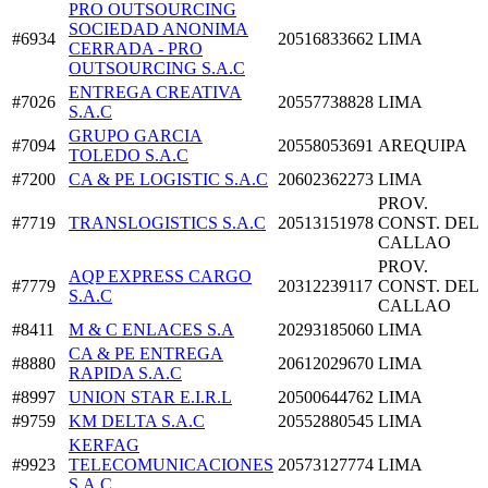
PRO OUTSOURCING
SOCIEDAD ANONIMA
#6934
20516833662
LIMA
CERRADA - PRO
OUTSOURCING S.A.C
ENTREGA CREATIVA
#7026
20557738828
LIMA
S.A.C
GRUPO GARCIA
#7094
20558053691
AREQUIPA
TOLEDO S.A.C
#7200
CA & PE LOGISTIC S.A.C
20602362273
LIMA
PROV.
#7719
TRANSLOGISTICS S.A.C
20513151978
CONST. DEL
CALLAO
PROV.
AQP EXPRESS CARGO
#7779
20312239117
CONST. DEL
S.A.C
CALLAO
#8411
M & C ENLACES S.A
20293185060
LIMA
CA & PE ENTREGA
#8880
20612029670
LIMA
RAPIDA S.A.C
#8997
UNION STAR E.I.R.L
20500644762
LIMA
#9759
KM DELTA S.A.C
20552880545
LIMA
KERFAG
#9923
TELECOMUNICACIONES
20573127774
LIMA
S.A.C