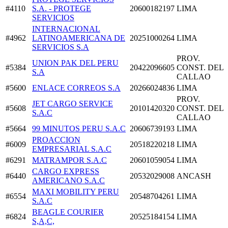
#4110
S.A. - PROTEGE
20600182197
LIMA
SERVICIOS
INTERNACIONAL
#4962
LATINOAMERICANA DE
20251000264
LIMA
SERVICIOS S.A
PROV.
UNION PAK DEL PERU
#5384
20422096605
CONST. DEL
S.A
CALLAO
#5600
ENLACE CORREOS S.A
20266024836
LIMA
PROV.
JET CARGO SERVICE
#5608
20101420320
CONST. DEL
S.A.C
CALLAO
#5664
99 MINUTOS PERU S.A.C
20606739193
LIMA
PROACCION
#6009
20518220218
LIMA
EMPRESARIAL S.A.C
#6291
MATRAMPOR S.A.C
20601059054
LIMA
CARGO EXPRESS
#6440
20532029008
ANCASH
AMERICANO S.A.C
MAXI MOBILITY PERU
#6554
20548704261
LIMA
S.A.C
BEAGLE COURIER
#6824
20525184154
LIMA
S,A,C,