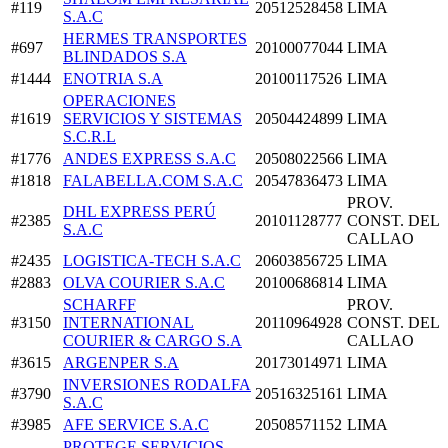
#119
20512528458
LIMA
S.A.C
HERMES TRANSPORTES
#697
20100077044
LIMA
BLINDADOS S.A
#1444
ENOTRIA S.A
20100117526
LIMA
OPERACIONES
#1619
SERVICIOS Y SISTEMAS
20504424899
LIMA
S.C.R.L
#1776
ANDES EXPRESS S.A.C
20508022566
LIMA
#1818
FALABELLA.COM S.A.C
20547836473
LIMA
PROV.
DHL EXPRESS PERÚ
#2385
20101128777
CONST. DEL
S.A.C
CALLAO
#2435
LOGISTICA-TECH S.A.C
20603856725
LIMA
#2883
OLVA COURIER S.A.C
20100686814
LIMA
SCHARFF
PROV.
#3150
INTERNATIONAL
20110964928
CONST. DEL
COURIER & CARGO S.A
CALLAO
#3615
ARGENPER S.A
20173014971
LIMA
INVERSIONES RODALFA
#3790
20516325161
LIMA
S.A.C
#3985
AFE SERVICE S.A.C
20508571152
LIMA
PROTEGE SERVICIOS