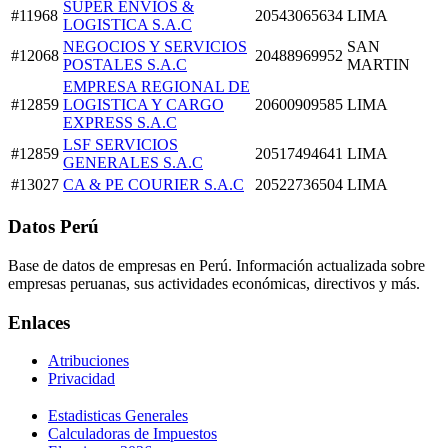
SUPER ENVIOS &
#11968
20543065634
LIMA
LOGISTICA S.A.C
NEGOCIOS Y SERVICIOS
SAN
#12068
20488969952
POSTALES S.A.C
MARTIN
EMPRESA REGIONAL DE
#12859
LOGISTICA Y CARGO
20600909585
LIMA
EXPRESS S.A.C
LSF SERVICIOS
#12859
20517494641
LIMA
GENERALES S.A.C
#13027
CA & PE COURIER S.A.C
20522736504
LIMA
Datos Perú
Base de datos de empresas en Perú. Información actualizada sobre
empresas peruanas, sus actividades económicas, directivos y más.
Enlaces
Atribuciones
Privacidad
Estadisticas Generales
Calculadoras de Impuestos