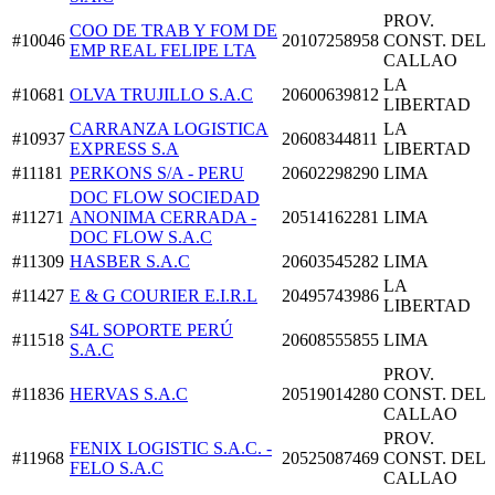
PROV.
COO DE TRAB Y FOM DE
#10046
20107258958
CONST. DEL
EMP REAL FELIPE LTA
CALLAO
LA
#10681
OLVA TRUJILLO S.A.C
20600639812
LIBERTAD
CARRANZA LOGISTICA
LA
#10937
20608344811
EXPRESS S.A
LIBERTAD
#11181
PERKONS S/A - PERU
20602298290
LIMA
DOC FLOW SOCIEDAD
#11271
ANONIMA CERRADA -
20514162281
LIMA
DOC FLOW S.A.C
#11309
HASBER S.A.C
20603545282
LIMA
LA
#11427
E & G COURIER E.I.R.L
20495743986
LIBERTAD
S4L SOPORTE PERÚ
#11518
20608555855
LIMA
S.A.C
PROV.
#11836
HERVAS S.A.C
20519014280
CONST. DEL
CALLAO
PROV.
FENIX LOGISTIC S.A.C. -
#11968
20525087469
CONST. DEL
FELO S.A.C
CALLAO