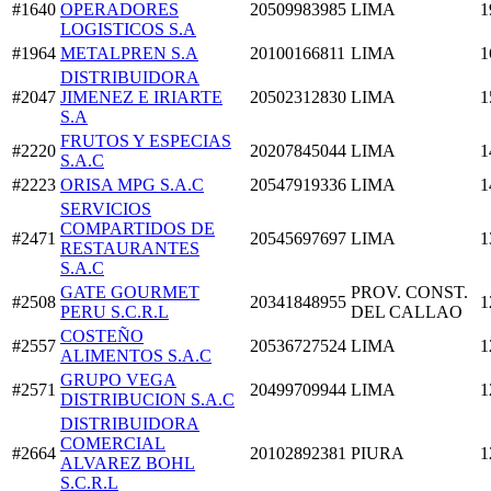
#1640
OPERADORES
20509983985
LIMA
1
LOGISTICOS S.A
#1964
METALPREN S.A
20100166811
LIMA
1
DISTRIBUIDORA
#2047
JIMENEZ E IRIARTE
20502312830
LIMA
1
S.A
FRUTOS Y ESPECIAS
#2220
20207845044
LIMA
1
S.A.C
#2223
ORISA MPG S.A.C
20547919336
LIMA
1
SERVICIOS
COMPARTIDOS DE
#2471
20545697697
LIMA
1
RESTAURANTES
S.A.C
GATE GOURMET
PROV. CONST.
#2508
20341848955
1
PERU S.C.R.L
DEL CALLAO
COSTEÑO
#2557
20536727524
LIMA
1
ALIMENTOS S.A.C
GRUPO VEGA
#2571
20499709944
LIMA
1
DISTRIBUCION S.A.C
DISTRIBUIDORA
COMERCIAL
#2664
20102892381
PIURA
1
ALVAREZ BOHL
S.C.R.L