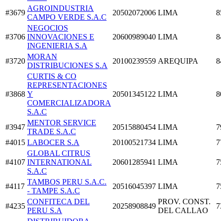
AGROINDUSTRIA
#3679
20502072006
LIMA
8
CAMPO VERDE S.A.C
NEGOCIOS
#3706
INNOVACIONES E
20600989040
LIMA
8
INGENIERIA S.A
MORAN
#3720
20100239559
AREQUIPA
8
DISTRIBUCIONES S.A
CURTIS & CO
REPRESENTACIONES
#3868
Y
20501345122
LIMA
8
COMERCIALIZADORA
S.A.C
MENTOR SERVICE
#3947
20515880454
LIMA
7
TRADE S.A.C
#4015
LABOCER S.A
20100521734
LIMA
7
GLOBAL CITRUS
#4107
INTERNATIONAL
20601285941
LIMA
7
S.A.C
TAMBOS PERU S.A.C.
#4117
20516045397
LIMA
7
- TAMPE S.A.C
CONFITECA DEL
PROV. CONST.
#4235
20258908849
7
PERU S.A
DEL CALLAO