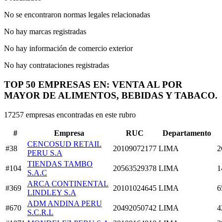
No se encontraron normas legales relacionadas
No hay marcas registradas
No hay información de comercio exterior
No hay contrataciones registradas
TOP 50 EMPRESAS EN: VENTA AL POR
MAYOR DE ALIMENTOS, BEBIDAS Y TABACO.
17257 empresas encontradas en este rubro
#
Empresa
RUC
Departamento
CENCOSUD RETAIL
#38
20109072177
LIMA
2
PERU S.A
TIENDAS TAMBO
#104
20563529378
LIMA
1
S.A.C
ARCA CONTINENTAL
#369
20101024645
LIMA
6
LINDLEY S.A
ADM ANDINA PERU
#670
20492050742
LIMA
4
S.C.R.L