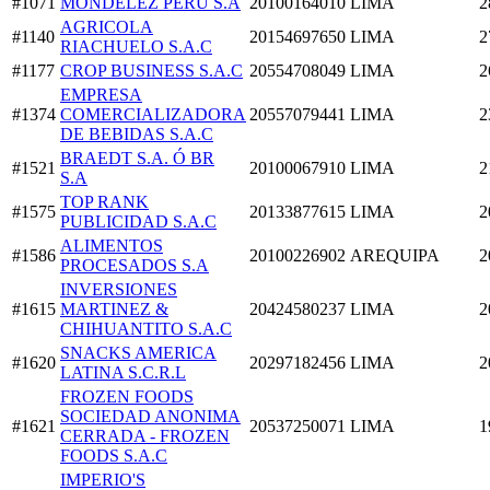
#1071
MONDELEZ PERU S.A
20100164010
LIMA
2
AGRICOLA
#1140
20154697650
LIMA
2
RIACHUELO S.A.C
#1177
CROP BUSINESS S.A.C
20554708049
LIMA
2
EMPRESA
#1374
COMERCIALIZADORA
20557079441
LIMA
2
DE BEBIDAS S.A.C
BRAEDT S.A. Ó BR
#1521
20100067910
LIMA
2
S.A
TOP RANK
#1575
20133877615
LIMA
2
PUBLICIDAD S.A.C
ALIMENTOS
#1586
20100226902
AREQUIPA
2
PROCESADOS S.A
INVERSIONES
#1615
MARTINEZ &
20424580237
LIMA
2
CHIHUANTITO S.A.C
SNACKS AMERICA
#1620
20297182456
LIMA
2
LATINA S.C.R.L
FROZEN FOODS
SOCIEDAD ANONIMA
#1621
20537250071
LIMA
1
CERRADA - FROZEN
FOODS S.A.C
IMPERIO'S