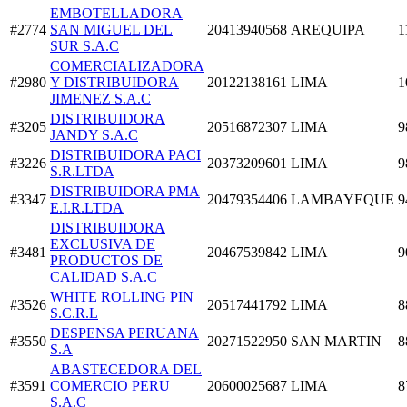
EMBOTELLADORA
#2774
SAN MIGUEL DEL
20413940568
AREQUIPA
1
SUR S.A.C
COMERCIALIZADORA
#2980
Y DISTRIBUIDORA
20122138161
LIMA
1
JIMENEZ S.A.C
DISTRIBUIDORA
#3205
20516872307
LIMA
9
JANDY S.A.C
DISTRIBUIDORA PACI
#3226
20373209601
LIMA
9
S.R.LTDA
DISTRIBUIDORA PMA
#3347
20479354406
LAMBAYEQUE
9
E.I.R.LTDA
DISTRIBUIDORA
EXCLUSIVA DE
#3481
20467539842
LIMA
9
PRODUCTOS DE
CALIDAD S.A.C
WHITE ROLLING PIN
#3526
20517441792
LIMA
8
S.C.R.L
DESPENSA PERUANA
#3550
20271522950
SAN MARTIN
8
S.A
ABASTECEDORA DEL
#3591
COMERCIO PERU
20600025687
LIMA
8
S.A.C