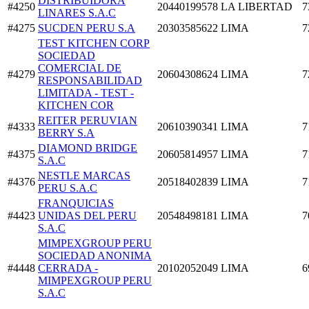
DISTRIBUIDORA
#4250
20440199578
LA LIBERTAD
7
LINARES S.A.C
#4275
SUCDEN PERU S.A
20303585622
LIMA
7
TEST KITCHEN CORP
SOCIEDAD
COMERCIAL DE
#4279
20604308624
LIMA
7
RESPONSABILIDAD
LIMITADA - TEST -
KITCHEN COR
REITER PERUVIAN
#4333
20610390341
LIMA
7
BERRY S.A
DIAMOND BRIDGE
#4375
20605814957
LIMA
7
S.A.C
NESTLE MARCAS
#4376
20518402839
LIMA
7
PERU S.A.C
FRANQUICIAS
#4423
UNIDAS DEL PERU
20548498181
LIMA
7
S.A.C
MIMPEXGROUP PERU
SOCIEDAD ANONIMA
#4448
CERRADA -
20102052049
LIMA
6
MIMPEXGROUP PERU
S.A.C