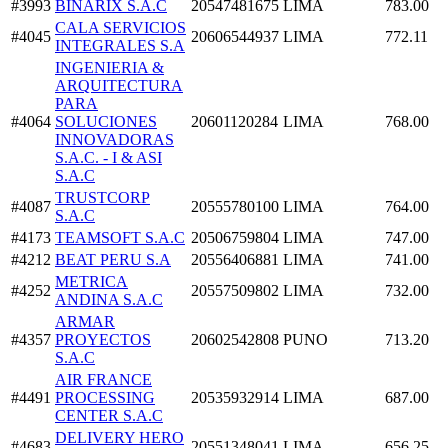
#3993
BINARIX S.A.C
20547481675
LIMA
783.00
CALA SERVICIOS
#4045
20606544937
LIMA
772.11
INTEGRALES S.A
INGENIERIA &
ARQUITECTURA
PARA
#4064
SOLUCIONES
20601120284
LIMA
768.00
INNOVADORAS
S.A.C. - I & ASI
S.A.C
TRUSTCORP
#4087
20555780100
LIMA
764.00
S.A.C
#4173
TEAMSOFT S.A.C
20506759804
LIMA
747.00
#4212
BEAT PERU S.A
20556406881
LIMA
741.00
METRICA
#4252
20557509802
LIMA
732.00
ANDINA S.A.C
ARMAR
#4357
PROYECTOS
20602542808
PUNO
713.20
S.A.C
AIR FRANCE
#4491
PROCESSING
20535932914
LIMA
687.00
CENTER S.A.C
DELIVERY HERO
#4683
20551348041
LIMA
656.25