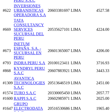
PERU S.A.C
INVERSIONES
#622
URBANISTICAS
20603381697
LIMA
4527.58
OPERADORA S.A
TATA
CONSULTANCY
#669
SERVICES
20535627101
LIMA
4224.00
SUCURSAL DEL
PERU
INETUM
ESPAÑA, S.A. -
#673
20601365007
LIMA
4206.00
SUCURSAL EN
PERU
#793
INDRA PERU S.A
20100123411
LIMA
3716.93
KYNDRYL PERU
#868
20607883921
LIMA
3443.33
S.A.C
AVANTICA
#1309
TECHNOLOGIES
20513646519
LIMA
2451.00
S.A.C
#1574
TURO S.A.C
20330005450
LIMA
2057.77
#1600
RAPPI S.A.C
20602985971
LIMA
2025.00
GRUPO
#1647
ELECTRODATA
20516530686
LIMA
1965.40