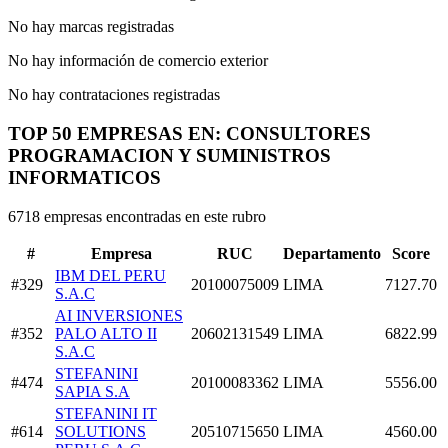
No hay marcas registradas
No hay información de comercio exterior
No hay contrataciones registradas
TOP 50 EMPRESAS EN: CONSULTORES
PROGRAMACION Y SUMINISTROS
INFORMATICOS
6718 empresas encontradas en este rubro
#
Empresa
RUC
Departamento
Score
IBM DEL PERU
#329
20100075009
LIMA
7127.70
S.A.C
AI INVERSIONES
#352
PALO ALTO II
20602131549
LIMA
6822.99
S.A.C
STEFANINI
#474
20100083362
LIMA
5556.00
SAPIA S.A
STEFANINI IT
#614
SOLUTIONS
20510715650
LIMA
4560.00