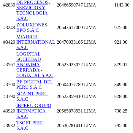
DE PROCESOS,
#2830
20466590747
LIMA
1143.00
SERVICIOS Y
TECNOLOGIA
S.A.C
ZOLUXIONES
#3249
20543617009
LIMA
975.00
BPO S.A.C
MIATECH
#3420
INTERNATIONAL
20470033186
LIMA
921.00
S.A.C
LOGIXTAL
SOCIEDAD
#3567
ANONIMA
20523023072
LIMA
879.01
CERRADA -
LOGIXTAL S.A.C
BF DIGITAL DEL
#3700
20604077789
LIMA
849.00
PERU S.A.C
SOAINT PERU
#3790
20522859410
LIMA
828.00
S.A.C
IBPERU GRUPO
#3920
IBERMATICA
20565878531
LIMA
798.25
S.A.C
TSOFT PERU
#3932
20536281411
LIMA
795.00
S.A.C