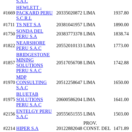
S.A.C
HEWLETT -
#1669
PACKARD PERU
20335020872
LIMA
1937.80
S.C.R.L
#1711
TS NET S.A
20381041957
LIMA
1890.00
SONDA DEL
#1750
20383773378
LIMA
1838.74
PERU S.A
NEARSHORE
#1822
20552010133
LIMA
1773.00
PERU S.A.C
BRIDGESTONE
MINING
#1857
20517056708
LIMA
1742.88
SOLUTIONS
PERU S.A.C
MDP
#1970
CONSULTING
20512258647
LIMA
1650.00
S.A.C
BLUETAB
#1975
SOLUTIONS
20600586204
LIMA
1641.00
PERU S.A.C
ENTELGY PERU
#2156
20555651555
LIMA
1503.00
S.A.C
PROV.
#2214
HIPER S.A
20122882048
CONST. DEL
1471.89