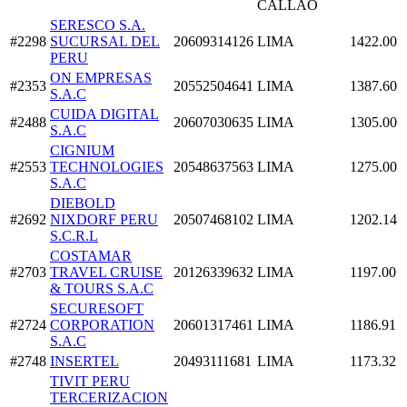
CALLAO
SERESCO S.A.
#2298
SUCURSAL DEL
20609314126
LIMA
1422.00
PERU
ON EMPRESAS
#2353
20552504641
LIMA
1387.60
S.A.C
CUIDA DIGITAL
#2488
20607030635
LIMA
1305.00
S.A.C
CIGNIUM
#2553
TECHNOLOGIES
20548637563
LIMA
1275.00
S.A.C
DIEBOLD
#2692
NIXDORF PERU
20507468102
LIMA
1202.14
S.C.R.L
COSTAMAR
#2703
TRAVEL CRUISE
20126339632
LIMA
1197.00
& TOURS S.A.C
SECURESOFT
#2724
CORPORATION
20601317461
LIMA
1186.91
S.A.C
#2748
INSERTEL
20493111681
LIMA
1173.32
TIVIT PERU
TERCERIZACION