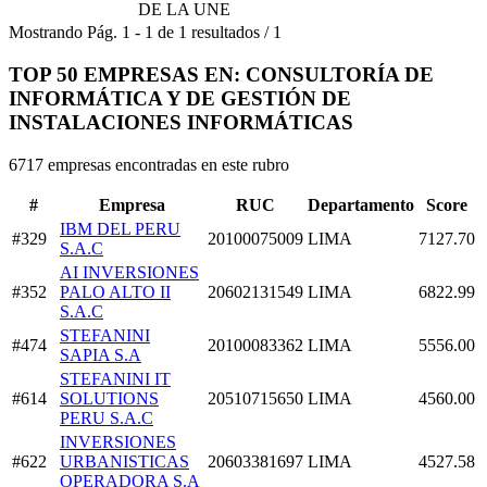
DE LA UNE
Mostrando
Pág.
1
-
1
de
1
resultados
/
1
TOP 50 EMPRESAS EN: CONSULTORÍA DE
INFORMÁTICA Y DE GESTIÓN DE
INSTALACIONES INFORMÁTICAS
6717 empresas encontradas en este rubro
#
Empresa
RUC
Departamento
Score
IBM DEL PERU
#329
20100075009
LIMA
7127.70
S.A.C
AI INVERSIONES
#352
PALO ALTO II
20602131549
LIMA
6822.99
S.A.C
STEFANINI
#474
20100083362
LIMA
5556.00
SAPIA S.A
STEFANINI IT
#614
SOLUTIONS
20510715650
LIMA
4560.00
PERU S.A.C
INVERSIONES
#622
URBANISTICAS
20603381697
LIMA
4527.58
OPERADORA S.A