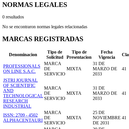
NORMAS LEGALES
0 resultados
No se encontraron normas legales relacionadas
MARCAS REGISTRADAS
Tipo de
Tipo de
Fecha
Denominacion
Cla
Solicitud
Presentacion
Vigencia
MARCA
31 DE
PROFESSIONALS
DE
MIXTA
MARZO DE
41
ON LINE S.A.C.
SERVICIO
2033
JSTRI JOURNAL
OF SCIENTIFIC
MARCA
31 DE
AND
DE
MIXTA
MARZO DE
41
TECHNOLOGICAL
SERVICIO
2033
RESEARCH
INDUSTRIAL
MARCA
25 DE
ISSN: 2709 - 4502
DE
MIXTA
NOVIEMBRE
41
ALPHACENTAURI
SERVICIO
DE 2031