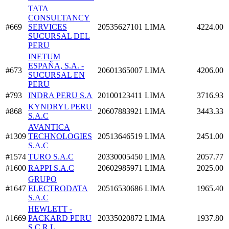
TATA
CONSULTANCY
#669
SERVICES
20535627101
LIMA
4224.00
SUCURSAL DEL
PERU
INETUM
ESPAÑA, S.A. -
#673
20601365007
LIMA
4206.00
SUCURSAL EN
PERU
#793
INDRA PERU S.A
20100123411
LIMA
3716.93
KYNDRYL PERU
#868
20607883921
LIMA
3443.33
S.A.C
AVANTICA
#1309
TECHNOLOGIES
20513646519
LIMA
2451.00
S.A.C
#1574
TURO S.A.C
20330005450
LIMA
2057.77
#1600
RAPPI S.A.C
20602985971
LIMA
2025.00
GRUPO
#1647
ELECTRODATA
20516530686
LIMA
1965.40
S.A.C
HEWLETT -
#1669
PACKARD PERU
20335020872
LIMA
1937.80
S.C.R.L