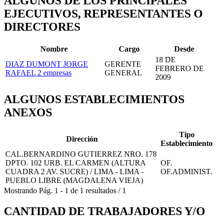
ALGUNOS DE LOS PRINCIPALES
EJECUTIVOS, REPRESENTANTES O
DIRECTORES
Nombre
Cargo
Desde
18 DE
DIAZ DUMONT JORGE
GERENTE
FEBRERO DE
RAFAEL
2 empresas
GENERAL
2009
ALGUNOS ESTABLECIMIENTOS
ANEXOS
Tipo
Dirección
Establecimiento
CAL.BERNARDINO GUTIERREZ NRO. 178
DPTO. 102 URB. EL CARMEN (ALTURA
OF.
CUADRA 2 AV. SUCRE) / LIMA - LIMA -
OF.ADMINIST.
PUEBLO LIBRE (MAGDALENA VIEJA)
Mostrando
Pág.
1
-
1
de
1
resultados
/
1
CANTIDAD DE TRABAJADORES Y/O