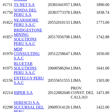
#1711
TS NET S.A
20381041957
LIMA
1890.00
SONDA DEL
#1750
20383773378
LIMA
1838.74
PERU S.A
NEARSHORE
#1822
20552010133
LIMA
1773.00
PERU S.A.C
BRIDGESTONE
MINING
#1857
20517056708
LIMA
1742.88
SOLUTIONS
PERU S.A.C
MDP
#1970
CONSULTING
20512258647
LIMA
1650.00
S.A.C
BLUETAB
#1975
SOLUTIONS
20600586204
LIMA
1641.00
PERU S.A.C
ENTELGY PERU
#2156
20555651555
LIMA
1503.00
S.A.C
PROV.
#2214
HIPER S.A
20122882048
CONST. DEL
1471.89
CALLAO
SERESCO S.A.
#2298
SUCURSAL DEL
20609314126
LIMA
1422.00
PERU