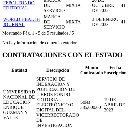
MARCA
20 DE
FEPOL FONDO
DE
MIXTA
OCTUBRE
41
EDITORIAL
SERVICIO
DE 2032
MARCA
WORLD HEALTH
3 DE ENERO
DE
MIXTA
41
JOURNAL
DE 2033
SERVICIO
Mostrando
Pág.
1
-
5
de
5
resultados
/
5
No hay información de comercio exterior
CONTRATACIONES CON EL ESTADO
Monto
Fecha
Entidad
Descripción
Contratado
Suscripción
SERVICIO DE
INDEXACIÓN Y
PUBLICACIÓN DE
UNIVERSIDAD
LIBROS FONDO
NACIONAL DE
EDITORIAL
19 DE
EDUCACION
Soles
ELECTRÓNICO O
ABRIL DE
ENRIQUE
385,000.00
DIGITAL DEL
2023
GUZMAN Y
VICERRECTORADO
VALLE
DE
INVESTIGACIÓN