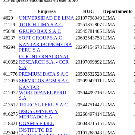
519 empresas encontradas en este rubro
#
Empresa
RUC
Departamento
#629
UNIVERSIDAD DE LIMA
20107798049
LIMA
#1129
TOUCH LIMA S.A.C
20551852807
LIMA
#5848
GRUPO BAX S.A.C
20545781485
LIMA
#6237
SOFT GROUP S.A.C
20602543758
LIMA
KANTAR IBOPE MEDIA
#9294
20297154673
LIMA
PERU S.A
CCR INTERNATIONAL
#10352
RESEARCH S.A. - CCR
20107099892
LIMA
S.A
#11776
PREMIUM DATA S.A.C
20503632528
LIMA
#12055
SERVICIOS BGM S.A.C
20509947911
LIMA
KANTAR
#12972
WORLDPANEL PERU
20504499716
LIMA
S.A
#13512
TELECYL PERU S.A.C
20544751442
LIMA
IPSOS OPINION Y
#16275
20260497414
LIMA
MERCADO S.A
#18421
OGAMIS E.I.R.L
20604871515
LIMA
INSTITUTO DE
#23049
20101268943
LIMA