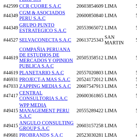
#42599
CCR CUORE S.A.C
20603854609
LIMA
CGM & ASOCIADOS
#44349
20600850840
LIMA
PERU S.A.C
GRUPO PUNTO
#44349
20553965072
LIMA
ESTRATEGICO S.A.C
SAN
#44527
SELVACONECTA S.A.C
20613725343
MARTIN
COMPAÑIA PERUANA
DE ESTUDIOS DE
#44619
20505358512
LIMA
MERCADOS Y OPINION
PUBLICA S.A.C
#44619
PLANETARIO S.A.C
20557020803
LIMA
#46931
PROJECT-A MAS S.A.C
20524172012
LIMA
#47033
ZAPPING MEDIA S.A.C
20607547913
LIMA
CENTRAL
#47417
20600361865
LIMA
CONSULTORIA S.A.C
WPP MEDIA
#49415
MANAGEMENT PERU
20555289422
LIMA
S.A.C
ANGULO CONSULTING
#49415
20603157258
LIMA
GROUP S.A.C
#49681
PROBRANDS S.A.C
20523030281
LIMA