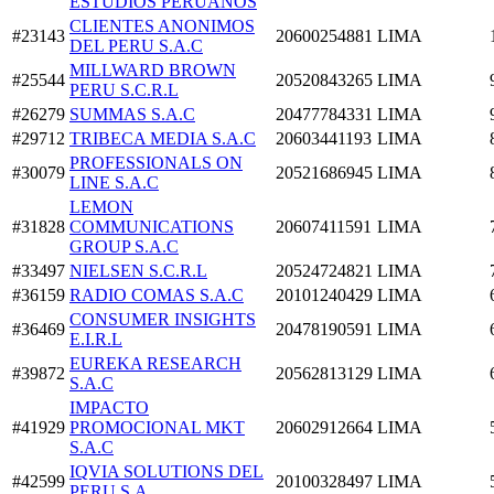
ESTUDIOS PERUANOS
CLIENTES ANONIMOS
#23143
20600254881
LIMA
DEL PERU S.A.C
MILLWARD BROWN
#25544
20520843265
LIMA
PERU S.C.R.L
#26279
SUMMAS S.A.C
20477784331
LIMA
#29712
TRIBECA MEDIA S.A.C
20603441193
LIMA
PROFESSIONALS ON
#30079
20521686945
LIMA
LINE S.A.C
LEMON
#31828
COMMUNICATIONS
20607411591
LIMA
GROUP S.A.C
#33497
NIELSEN S.C.R.L
20524724821
LIMA
#36159
RADIO COMAS S.A.C
20101240429
LIMA
CONSUMER INSIGHTS
#36469
20478190591
LIMA
E.I.R.L
EUREKA RESEARCH
#39872
20562813129
LIMA
S.A.C
IMPACTO
#41929
PROMOCIONAL MKT
20602912664
LIMA
S.A.C
IQVIA SOLUTIONS DEL
#42599
20100328497
LIMA
PERU S.A