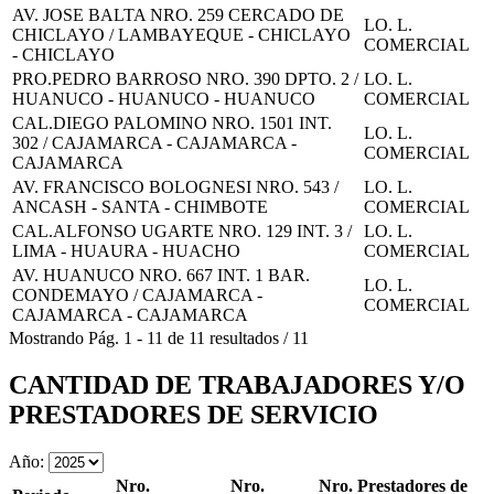
AV. JOSE BALTA NRO. 259 CERCADO DE
LO. L.
CHICLAYO / LAMBAYEQUE - CHICLAYO
COMERCIAL
- CHICLAYO
PRO.PEDRO BARROSO NRO. 390 DPTO. 2 /
LO. L.
HUANUCO - HUANUCO - HUANUCO
COMERCIAL
CAL.DIEGO PALOMINO NRO. 1501 INT.
LO. L.
302 / CAJAMARCA - CAJAMARCA -
COMERCIAL
CAJAMARCA
AV. FRANCISCO BOLOGNESI NRO. 543 /
LO. L.
ANCASH - SANTA - CHIMBOTE
COMERCIAL
CAL.ALFONSO UGARTE NRO. 129 INT. 3 /
LO. L.
LIMA - HUAURA - HUACHO
COMERCIAL
AV. HUANUCO NRO. 667 INT. 1 BAR.
LO. L.
CONDEMAYO / CAJAMARCA -
COMERCIAL
CAJAMARCA - CAJAMARCA
Mostrando
Pág.
1
-
11
de
11
resultados
/
11
CANTIDAD DE TRABAJADORES Y/O
PRESTADORES DE SERVICIO
Año:
Nro.
Nro.
Nro. Prestadores de