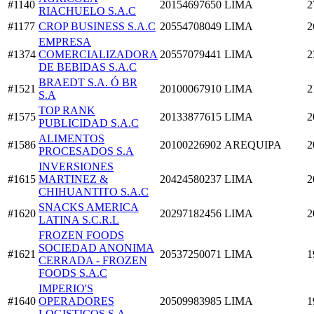
#1140
20154697650
LIMA
2
RIACHUELO S.A.C
#1177
CROP BUSINESS S.A.C
20554708049
LIMA
2
EMPRESA
#1374
COMERCIALIZADORA
20557079441
LIMA
2
DE BEBIDAS S.A.C
BRAEDT S.A. Ó BR
#1521
20100067910
LIMA
2
S.A
TOP RANK
#1575
20133877615
LIMA
2
PUBLICIDAD S.A.C
ALIMENTOS
#1586
20100226902
AREQUIPA
2
PROCESADOS S.A
INVERSIONES
#1615
MARTINEZ &
20424580237
LIMA
2
CHIHUANTITO S.A.C
SNACKS AMERICA
#1620
20297182456
LIMA
2
LATINA S.C.R.L
FROZEN FOODS
SOCIEDAD ANONIMA
#1621
20537250071
LIMA
1
CERRADA - FROZEN
FOODS S.A.C
IMPERIO'S
#1640
OPERADORES
20509983985
LIMA
1
LOGISTICOS S.A