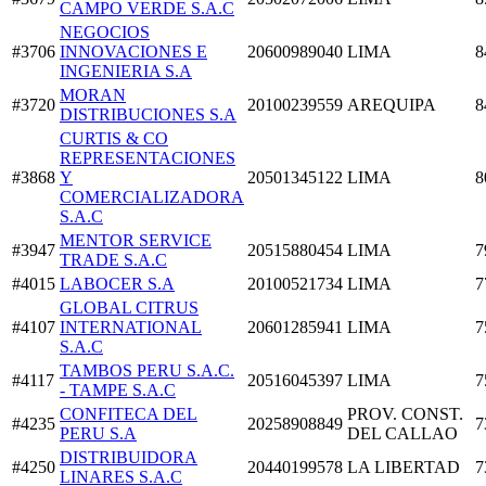
CAMPO VERDE S.A.C
NEGOCIOS
#3706
INNOVACIONES E
20600989040
LIMA
8
INGENIERIA S.A
MORAN
#3720
20100239559
AREQUIPA
8
DISTRIBUCIONES S.A
CURTIS & CO
REPRESENTACIONES
#3868
Y
20501345122
LIMA
8
COMERCIALIZADORA
S.A.C
MENTOR SERVICE
#3947
20515880454
LIMA
7
TRADE S.A.C
#4015
LABOCER S.A
20100521734
LIMA
7
GLOBAL CITRUS
#4107
INTERNATIONAL
20601285941
LIMA
7
S.A.C
TAMBOS PERU S.A.C.
#4117
20516045397
LIMA
7
- TAMPE S.A.C
CONFITECA DEL
PROV. CONST.
#4235
20258908849
7
PERU S.A
DEL CALLAO
DISTRIBUIDORA
#4250
20440199578
LA LIBERTAD
7
LINARES S.A.C