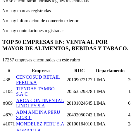
No se encontraron normas legales relacionadas
No hay marcas registradas
No hay información de comercio exterior
No hay contrataciones registradas
TOP 50 EMPRESAS EN: VENTA AL POR
MAYOR DE ALIMENTOS, BEBIDAS Y TABACO.
17257 empresas encontradas en este rubro
#
Empresa
RUC
Departamento
CENCOSUD RETAIL
#38
20109072177
LIMA
2
PERU S.A
TIENDAS TAMBO
#104
20563529378
LIMA
1
S.A.C
ARCA CONTINENTAL
#369
20101024645
LIMA
6
LINDLEY S.A
ADM ANDINA PERU
#670
20492050742
LIMA
4
S.C.R.L
#1071
MONDELEZ PERU S.A
20100164010
LIMA
2
AGRICOLA