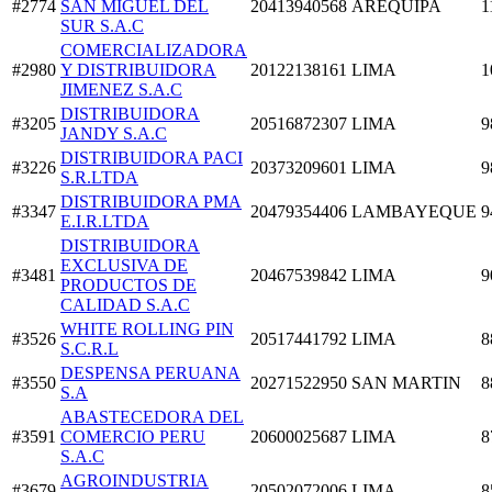
#2774
SAN MIGUEL DEL
20413940568
AREQUIPA
1
SUR S.A.C
COMERCIALIZADORA
#2980
Y DISTRIBUIDORA
20122138161
LIMA
1
JIMENEZ S.A.C
DISTRIBUIDORA
#3205
20516872307
LIMA
9
JANDY S.A.C
DISTRIBUIDORA PACI
#3226
20373209601
LIMA
9
S.R.LTDA
DISTRIBUIDORA PMA
#3347
20479354406
LAMBAYEQUE
9
E.I.R.LTDA
DISTRIBUIDORA
EXCLUSIVA DE
#3481
20467539842
LIMA
9
PRODUCTOS DE
CALIDAD S.A.C
WHITE ROLLING PIN
#3526
20517441792
LIMA
8
S.C.R.L
DESPENSA PERUANA
#3550
20271522950
SAN MARTIN
8
S.A
ABASTECEDORA DEL
#3591
COMERCIO PERU
20600025687
LIMA
8
S.A.C
AGROINDUSTRIA
#3679
20502072006
LIMA
8