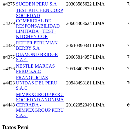
#4275
SUCDEN PERU S.A
20303585622
LIMA
7
TEST KITCHEN CORP
SOCIEDAD
COMERCIAL DE
#4279
20604308624
LIMA
7
RESPONSABILIDAD
LIMITADA - TEST -
KITCHEN COR
REITER PERUVIAN
#4333
20610390341
LIMA
7
BERRY S.A
DIAMOND BRIDGE
#4375
20605814957
LIMA
7
S.A.C
NESTLE MARCAS
#4376
20518402839
LIMA
7
PERU S.A.C
FRANQUICIAS
#4423
UNIDAS DEL PERU
20548498181
LIMA
7
S.A.C
MIMPEXGROUP PERU
SOCIEDAD ANONIMA
#4448
CERRADA -
20102052049
LIMA
6
MIMPEXGROUP PERU
S.A.C
Datos Perú