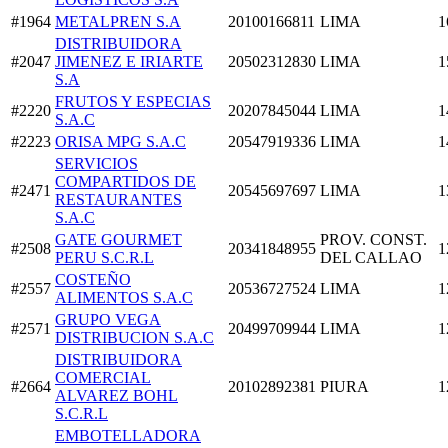
#1964
METALPREN S.A
20100166811
LIMA
1
DISTRIBUIDORA
#2047
JIMENEZ E IRIARTE
20502312830
LIMA
1
S.A
FRUTOS Y ESPECIAS
#2220
20207845044
LIMA
1
S.A.C
#2223
ORISA MPG S.A.C
20547919336
LIMA
1
SERVICIOS
COMPARTIDOS DE
#2471
20545697697
LIMA
1
RESTAURANTES
S.A.C
GATE GOURMET
PROV. CONST.
#2508
20341848955
1
PERU S.C.R.L
DEL CALLAO
COSTEÑO
#2557
20536727524
LIMA
1
ALIMENTOS S.A.C
GRUPO VEGA
#2571
20499709944
LIMA
1
DISTRIBUCION S.A.C
DISTRIBUIDORA
COMERCIAL
#2664
20102892381
PIURA
1
ALVAREZ BOHL
S.C.R.L
EMBOTELLADORA