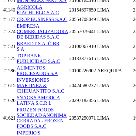
#1071
MONDELEZ PERU S.A
20100164010
LIMA
2
AGRICOLA
#1140
20154697650
LIMA
2
RIACHUELO S.A.C
#1177
CROP BUSINESS S.A.C
20554708049
LIMA
2
EMPRESA
#1374
COMERCIALIZADORA
20557079441
LIMA
2
DE BEBIDAS S.A.C
BRAEDT S.A. Ó BR
#1521
20100067910
LIMA
2
S.A
TOP RANK
#1575
20133877615
LIMA
2
PUBLICIDAD S.A.C
ALIMENTOS
#1586
20100226902
AREQUIPA
2
PROCESADOS S.A
INVERSIONES
#1615
MARTINEZ &
20424580237
LIMA
2
CHIHUANTITO S.A.C
SNACKS AMERICA
#1620
20297182456
LIMA
2
LATINA S.C.R.L
FROZEN FOODS
SOCIEDAD ANONIMA
#1621
20537250071
LIMA
1
CERRADA - FROZEN
FOODS S.A.C
IMPERIO'S