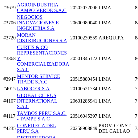
AGROINDUSTRIA
#3679
20502072006
LIMA
8
CAMPO VERDE S.A.C
NEGOCIOS
#3706
INNOVACIONES E
20600989040
LIMA
8
INGENIERIA S.A
MORAN
#3720
20100239559
AREQUIPA
8
DISTRIBUCIONES S.A
CURTIS & CO
REPRESENTACIONES
#3868
Y
20501345122
LIMA
8
COMERCIALIZADORA
S.A.C
MENTOR SERVICE
#3947
20515880454
LIMA
7
TRADE S.A.C
#4015
LABOCER S.A
20100521734
LIMA
7
GLOBAL CITRUS
#4107
INTERNATIONAL
20601285941
LIMA
7
S.A.C
TAMBOS PERU S.A.C.
#4117
20516045397
LIMA
7
- TAMPE S.A.C
CONFITECA DEL
PROV. CONST.
#4235
20258908849
7
PERU S.A
DEL CALLAO
DISTRIBUIDORA