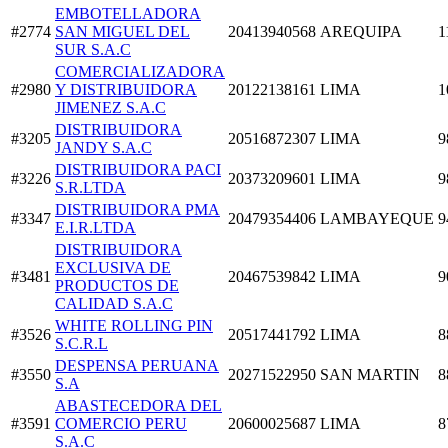
EMBOTELLADORA
#2774
SAN MIGUEL DEL
20413940568
AREQUIPA
1
SUR S.A.C
COMERCIALIZADORA
#2980
Y DISTRIBUIDORA
20122138161
LIMA
1
JIMENEZ S.A.C
DISTRIBUIDORA
#3205
20516872307
LIMA
9
JANDY S.A.C
DISTRIBUIDORA PACI
#3226
20373209601
LIMA
9
S.R.LTDA
DISTRIBUIDORA PMA
#3347
20479354406
LAMBAYEQUE
9
E.I.R.LTDA
DISTRIBUIDORA
EXCLUSIVA DE
#3481
20467539842
LIMA
9
PRODUCTOS DE
CALIDAD S.A.C
WHITE ROLLING PIN
#3526
20517441792
LIMA
8
S.C.R.L
DESPENSA PERUANA
#3550
20271522950
SAN MARTIN
8
S.A
ABASTECEDORA DEL
#3591
COMERCIO PERU
20600025687
LIMA
8
S.A.C