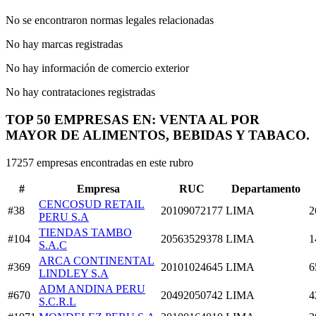
No se encontraron normas legales relacionadas
No hay marcas registradas
No hay información de comercio exterior
No hay contrataciones registradas
TOP 50 EMPRESAS EN: VENTA AL POR
MAYOR DE ALIMENTOS, BEBIDAS Y TABACO.
17257 empresas encontradas en este rubro
#
Empresa
RUC
Departamento
CENCOSUD RETAIL
#38
20109072177
LIMA
2
PERU S.A
TIENDAS TAMBO
#104
20563529378
LIMA
1
S.A.C
ARCA CONTINENTAL
#369
20101024645
LIMA
6
LINDLEY S.A
ADM ANDINA PERU
#670
20492050742
LIMA
4
S.C.R.L