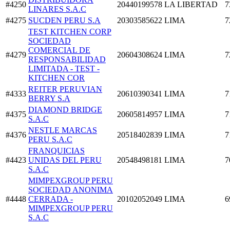
#4250
20440199578
LA LIBERTAD
7
LINARES S.A.C
#4275
SUCDEN PERU S.A
20303585622
LIMA
7
TEST KITCHEN CORP
SOCIEDAD
COMERCIAL DE
#4279
20604308624
LIMA
7
RESPONSABILIDAD
LIMITADA - TEST -
KITCHEN COR
REITER PERUVIAN
#4333
20610390341
LIMA
7
BERRY S.A
DIAMOND BRIDGE
#4375
20605814957
LIMA
7
S.A.C
NESTLE MARCAS
#4376
20518402839
LIMA
7
PERU S.A.C
FRANQUICIAS
#4423
UNIDAS DEL PERU
20548498181
LIMA
7
S.A.C
MIMPEXGROUP PERU
SOCIEDAD ANONIMA
#4448
CERRADA -
20102052049
LIMA
6
MIMPEXGROUP PERU
S.A.C