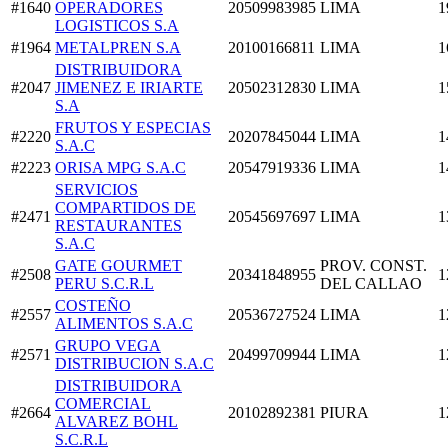
#1640
OPERADORES
20509983985
LIMA
1
LOGISTICOS S.A
#1964
METALPREN S.A
20100166811
LIMA
1
DISTRIBUIDORA
#2047
JIMENEZ E IRIARTE
20502312830
LIMA
1
S.A
FRUTOS Y ESPECIAS
#2220
20207845044
LIMA
1
S.A.C
#2223
ORISA MPG S.A.C
20547919336
LIMA
1
SERVICIOS
COMPARTIDOS DE
#2471
20545697697
LIMA
1
RESTAURANTES
S.A.C
GATE GOURMET
PROV. CONST.
#2508
20341848955
1
PERU S.C.R.L
DEL CALLAO
COSTEÑO
#2557
20536727524
LIMA
1
ALIMENTOS S.A.C
GRUPO VEGA
#2571
20499709944
LIMA
1
DISTRIBUCION S.A.C
DISTRIBUIDORA
COMERCIAL
#2664
20102892381
PIURA
1
ALVAREZ BOHL
S.C.R.L