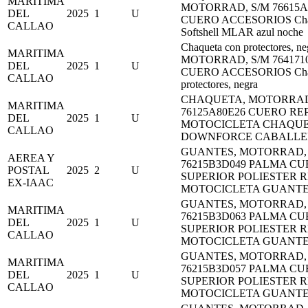
MARITIMA
MOTORRAD, S/M 76615A
DEL
2025
1
U
CUERO ACCESORIOS Cha
CALLAO
Softshell MLAR azul noche
Chaqueta con protectores, ne
MARITIMA
MOTORRAD, S/M 764171
DEL
2025
1
U
CUERO ACCESORIOS Chaq
CALLAO
protectores, negra
CHAQUETA, MOTORRAD
MARITIMA
76125A80E26 CUERO RE
DEL
2025
1
U
MOTOCICLETA CHAQU
CALLAO
DOWNFORCE CABALLE
GUANTES, MOTORRAD, 
AEREA Y
76215B3D049 PALMA CU
POSTAL
2025
2
U
SUPERIOR POLIESTER 
EX-IAAC
MOTOCICLETA GUANTE
GUANTES, MOTORRAD, 
MARITIMA
76215B3D063 PALMA CU
DEL
2025
1
U
SUPERIOR POLIESTER 
CALLAO
MOTOCICLETA GUANTE
GUANTES, MOTORRAD, 
MARITIMA
76215B3D057 PALMA CU
DEL
2025
1
U
SUPERIOR POLIESTER 
CALLAO
MOTOCICLETA GUANTE