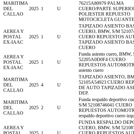
MARITIMA
76215A80979 PALMA
DEL
2025
1
U
CUERO/PARTE SUPERIO
CALLAO
POLIESTER REPUESTO
MOTOCICLETA GUANTE
TAPIZADO ASIENTO BA
AEREA Y
CUERO, BMW, S/M 52107
POSTAL
2025
1
U
CUERO REPUESTOS AU
EX-IAAC
TAPIZADO ASIENTO BA
CUERO
Funda asiento cuero, BMW,
AEREA Y
52205A0D0F4 CUERO
POSTAL
2025
1
U
REPUESTOS AUTOMOTRI
EX-IAAC
asiento cuero
TAPIZADO ASIENTO, BM
MARITIMA
52105A54923 CUERO RE
DEL
2025
4
U
DE AUTO TAPIZADO AS
CALLAO
DEP.
Funda respaldo deportivo c
MARITIMA
S/M 52108746041 CUERO
DEL
2025
2
U
REPUESTOS AUTOMOTRI
CALLAO
respaldo deportivo cuero izq
FUNDA RESPALDO DEP
AEREA Y
CUERO, BMW, S/M 52108
POSTAL
2025
1
U
CUERO REPUESTOS AU