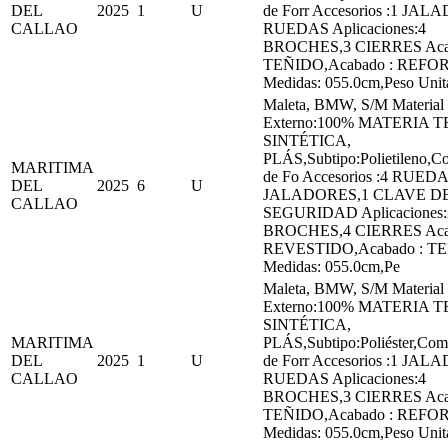
DEL
2025
1
U
de Forr Accesorios :1 JA
CALLAO
RUEDAS Aplicaciones:4
BROCHES,3 CIERRES Aca
TEÑIDO,Acabado : REF
Medidas: 055.0cm,Peso Unit
Maleta, BMW, S/M Material
Externo:100% MATERIA T
SINTÉTICA,
PLÁS,Subtipo:Polietileno,C
MARITIMA
de Fo Accesorios :4 RUEDA
DEL
2025
6
U
JALADORES,1 CLAVE D
CALLAO
SEGURIDAD Aplicaciones:
BROCHES,4 CIERRES Aca
REVESTIDO,Acabado : T
Medidas: 055.0cm,Pe
Maleta, BMW, S/M Material
Externo:100% MATERIA T
SINTÉTICA,
MARITIMA
PLÁS,Subtipo:Poliéster,Com
DEL
2025
1
U
de Forr Accesorios :1 JA
CALLAO
RUEDAS Aplicaciones:4
BROCHES,3 CIERRES Aca
TEÑIDO,Acabado : REF
Medidas: 055.0cm,Peso Unit