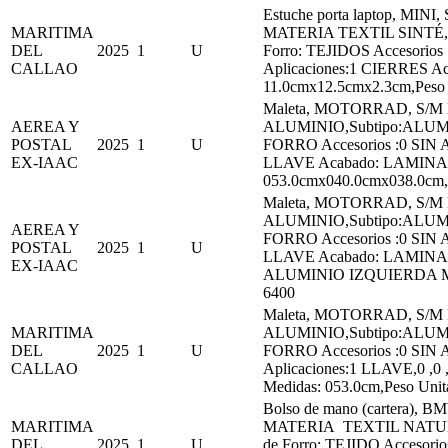
Estuche porta laptop, MINI,
MARITIMA
MATERIA TEXTIL SINTÉ,Sub
DEL
2025
1
U
Forro: TEJIDOS Accesorio
CALLAO
Aplicaciones:1 CIERRES A
11.0cmx12.5cmx2.3cm,Peso 
Maleta, MOTORRAD, S/M Ma
AEREA Y
ALUMINIO,Subtipo:ALUMIN
POSTAL
2025
1
U
FORRO Accesorios :0 SIN 
EX-IAAC
LLAVE Acabado: LAMINA
053.0cmx040.0cmx038.0cm,P
Maleta, MOTORRAD, S/M Ma
ALUMINIO,Subtipo:ALUMIN
AEREA Y
FORRO Accesorios :0 SIN 
POSTAL
2025
1
U
LLAVE Acabado: LAMINA
EX-IAAC
ALUMINIO IZQUIERDA Medi
6400
Maleta, MOTORRAD, S/M Ma
MARITIMA
ALUMINIO,Subtipo:ALUMIN
DEL
2025
1
U
FORRO Accesorios :0 SIN 
CALLAO
Aplicaciones:1 LLAVE,0 ,
Medidas: 053.0cm,Peso Uni
Bolso de mano (cartera), B
MARITIMA
MATERIA TEXTIL NATURAL
DEL
2025
1
U
de Forro: TEJIDO Accesori