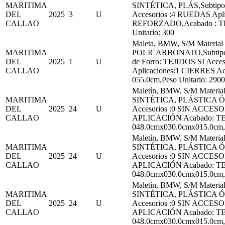
MARITIMA
SINTÉTICA, PLÁS,Subtipo:P
DEL
2025
3
U
Accesorios :4 RUEDAS Apl
CALLAO
REFORZADO,Acabado : TE
Unitario: 300
Maleta, BMW, S/M Material
MARITIMA
POLICARBONATO,Subtip
DEL
2025
1
U
de Forro: TEJIDOS SI Ac
CALLAO
Aplicaciones:1 CIERRES A
055.0cm,Peso Unitario: 2900
Maletín, BMW, S/M Materi
MARITIMA
SINTÉTICA, PLÁSTICA Ó C
DEL
2025
24
U
Accesorios :0 SIN ACCESO
CALLAO
APLICACIÓN Acabado: TE
048.0cmx030.0cmx015.0cm,P
Maletín, BMW, S/M Materi
MARITIMA
SINTÉTICA, PLÁSTICA Ó C
DEL
2025
24
U
Accesorios :0 SIN ACCESO
CALLAO
APLICACIÓN Acabado: TE
048.0cmx030.0cmx015.0cm,P
Maletín, BMW, S/M Materi
MARITIMA
SINTÉTICA, PLÁSTICA Ó C
DEL
2025
24
U
Accesorios :0 SIN ACCESO
CALLAO
APLICACIÓN Acabado: TE
048.0cmx030.0cmx015.0cm,P