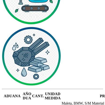
AÑO
UNIDAD
ADUANA
CANT.
P
DUA
MEDIDA
Maleta, BMW, S/M Materi