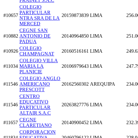
FRAINET S.A.C
COLEGIO
PARTICULAR
#10657
20159873839
LIMA
256.0
NTRA SRA DE LA
MERCED
CEGNE SAN
#10882
ANTONIO DE
20140964850
LIMA
251.0
PADUA
COLEGIO
#10926
20160516161
LIMA
249.6
CHAMPAGNAT
COLEGIO VILLA
#11034
MARIA LA
20106979643
LIMA
247.7
PLANICIE
COLEGIO ANGLO
#11546
AMERICANO
20162560302
AREQUIPA
234.0
PRESCOTT
CENTRO
EDUCATIVO
#11546
20263827776
LIMA
234.0
PARTICULAR
ALTAIR S.A.C
CEGNE
#11657
20140900452
LIMA
232.3
CLARETIANO
CORPORACION
#11834
EDUCATIVA
20460796122
LIMA
228.0