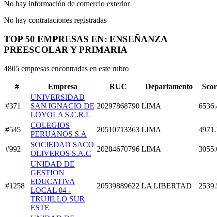
No hay información de comercio exterior
No hay contrataciones registradas
TOP 50 EMPRESAS EN: ENSEÑANZA
PREESCOLAR Y PRIMARIA
4805 empresas encontradas en este rubro
#
Empresa
RUC
Departamento
Scor
UNIVERSIDAD
#371
SAN IGNACIO DE
20297868790
LIMA
6536.
LOYOLA S.C.R.L
COLEGIOS
#545
20510713363
LIMA
4971.
PERUANOS S.A
SOCIEDAD SACO
#992
20284670796
LIMA
3055.
OLIVEROS S.A.C
UNIDAD DE
GESTION
EDUCATIVA
#1258
20539889622
LA LIBERTAD
2539.
LOCAL 04 -
TRUJILLO SUR
ESTE