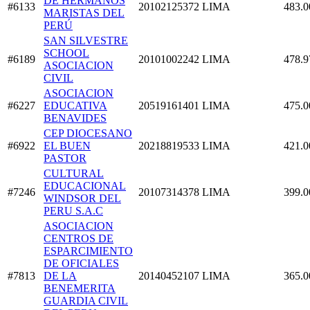
DE HERMANOS
#6133
20102125372
LIMA
483.0
MARISTAS DEL
PERÚ
SAN SILVESTRE
SCHOOL
#6189
20101002242
LIMA
478.9
ASOCIACION
CIVIL
ASOCIACION
#6227
EDUCATIVA
20519161401
LIMA
475.0
BENAVIDES
CEP DIOCESANO
#6922
EL BUEN
20218819533
LIMA
421.0
PASTOR
CULTURAL
EDUCACIONAL
#7246
20107314378
LIMA
399.0
WINDSOR DEL
PERU S.A.C
ASOCIACION
CENTROS DE
ESPARCIMIENTO
DE OFICIALES
#7813
DE LA
20140452107
LIMA
365.0
BENEMERITA
GUARDIA CIVIL