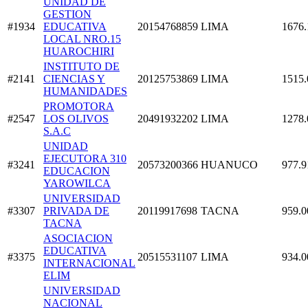
UNIDAD DE
GESTION
#1934
EDUCATIVA
20154768859
LIMA
1676.
LOCAL NRO.15
HUAROCHIRI
INSTITUTO DE
#2141
CIENCIAS Y
20125753869
LIMA
1515.
HUMANIDADES
PROMOTORA
#2547
LOS OLIVOS
20491932202
LIMA
1278.
S.A.C
UNIDAD
EJECUTORA 310
#3241
20573200366
HUANUCO
977.9
EDUCACION
YAROWILCA
UNIVERSIDAD
#3307
PRIVADA DE
20119917698
TACNA
959.0
TACNA
ASOCIACION
EDUCATIVA
#3375
20515531107
LIMA
934.0
INTERNACIONAL
ELIM
UNIVERSIDAD
NACIONAL