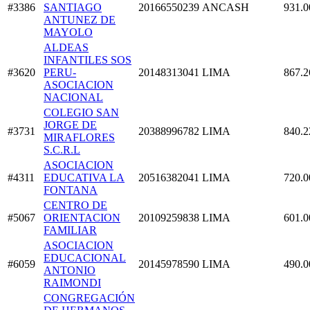
#3386
SANTIAGO
20166550239
ANCASH
931.0
ANTUNEZ DE
MAYOLO
ALDEAS
INFANTILES SOS
#3620
PERU-
20148313041
LIMA
867.2
ASOCIACION
NACIONAL
COLEGIO SAN
JORGE DE
#3731
20388996782
LIMA
840.2
MIRAFLORES
S.C.R.L
ASOCIACION
#4311
EDUCATIVA LA
20516382041
LIMA
720.0
FONTANA
CENTRO DE
#5067
ORIENTACION
20109259838
LIMA
601.0
FAMILIAR
ASOCIACION
EDUCACIONAL
#6059
20145978590
LIMA
490.0
ANTONIO
RAIMONDI
CONGREGACIÓN