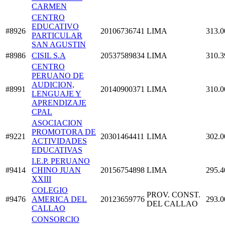
CARMEN
CENTRO
EDUCATIVO
#8926
20106736741
LIMA
313.0
PARTICULAR
SAN AGUSTIN
#8986
CISIL S.A
20537589834
LIMA
310.3
CENTRO
PERUANO DE
AUDICION,
#8991
20140900371
LIMA
310.0
LENGUAJE Y
APRENDIZAJE
CPAL
ASOCIACION
PROMOTORA DE
#9221
20301464411
LIMA
302.0
ACTIVIDADES
EDUCATIVAS
I.E.P. PERUANO
#9414
CHINO JUAN
20156754898
LIMA
295.4
XXIII
COLEGIO
PROV. CONST.
#9476
AMERICA DEL
20123659776
293.0
DEL CALLAO
CALLAO
CONSORCIO