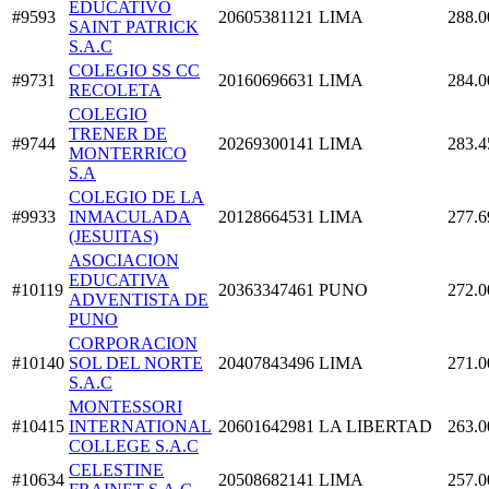
EDUCATIVO
#9593
20605381121
LIMA
288.0
SAINT PATRICK
S.A.C
COLEGIO SS CC
#9731
20160696631
LIMA
284.0
RECOLETA
COLEGIO
TRENER DE
#9744
20269300141
LIMA
283.4
MONTERRICO
S.A
COLEGIO DE LA
#9933
INMACULADA
20128664531
LIMA
277.6
(JESUITAS)
ASOCIACION
EDUCATIVA
#10119
20363347461
PUNO
272.0
ADVENTISTA DE
PUNO
CORPORACION
#10140
SOL DEL NORTE
20407843496
LIMA
271.0
S.A.C
MONTESSORI
#10415
INTERNATIONAL
20601642981
LA LIBERTAD
263.0
COLLEGE S.A.C
CELESTINE
#10634
20508682141
LIMA
257.0