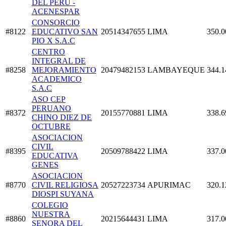
DEL PERU -
ACENESPAR
CONSORCIO
#8122
EDUCATIVO SAN
20514347655
LIMA
350.0
PIO X S.A.C
CENTRO
INTEGRAL DE
#8258
MEJORAMIENTO
20479482153
LAMBAYEQUE
344.1
ACADEMICO
S.A.C
ASO CEP
PERUANO
#8372
20155770881
LIMA
338.6
CHINO DIEZ DE
OCTUBRE
ASOCIACION
CIVIL
#8395
20509788422
LIMA
337.0
EDUCATIVA
GENES
ASOCIACION
#8770
CIVIL RELIGIOSA
20527223734
APURIMAC
320.1
DIOSPI SUYANA
COLEGIO
NUESTRA
#8860
20215644431
LIMA
317.0
SENORA DEL