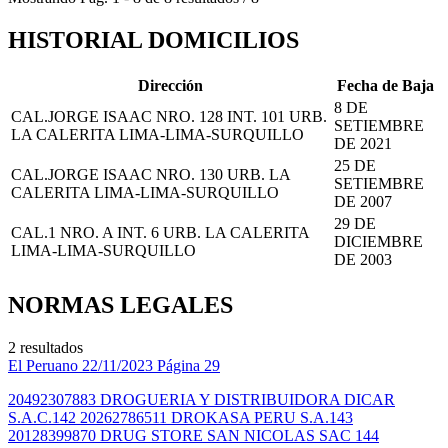
HISTORIAL DOMICILIOS
Dirección
Fecha de Baja
8 DE
CAL.JORGE ISAAC NRO. 128 INT. 101 URB.
SETIEMBRE
LA CALERITA LIMA-LIMA-SURQUILLO
DE 2021
25 DE
CAL.JORGE ISAAC NRO. 130 URB. LA
SETIEMBRE
CALERITA LIMA-LIMA-SURQUILLO
DE 2007
29 DE
CAL.1 NRO. A INT. 6 URB. LA CALERITA
DICIEMBRE
LIMA-LIMA-SURQUILLO
DE 2003
NORMAS LEGALES
2 resultados
El Peruano
22/11/2023
Página 29
20492307883 DROGUERIA Y DISTRIBUIDORA DICAR
S.A.C.142 20262786511 DROKASA PERU S.A.143
20128399870 DRUG STORE SAN NICOLAS SAC 144