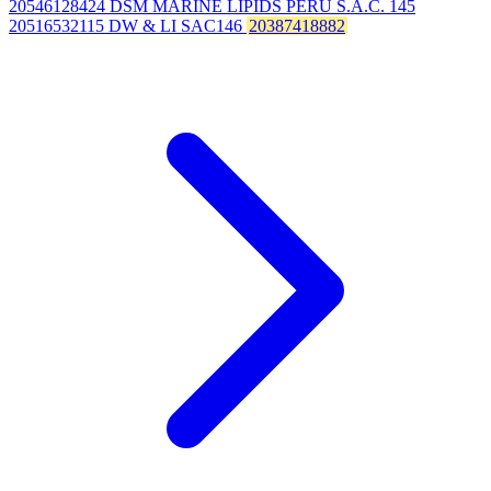
20546128424 DSM MARINE LIPIDS PERU S.A.C. 145
20516532115 DW & LI SAC146
20387418882