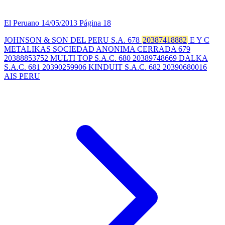
El Peruano
14/05/2013
Página 18
JOHNSON & SON DEL PERU S.A. 678
20387418882
E Y C
METALIKAS SOCIEDAD ANONIMA CERRADA 679
20388853752 MULTI TOP S.A.C. 680 20389748669 DALKA
S.A.C. 681 20390259906 KINDUIT S.A.C. 682 20390680016
AIS PERU