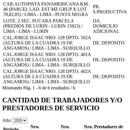
CAR.AUTOPISTA PANAMERICANA KM.
PR.
46 (PARCEL LAD. EST MZ GRUP X LOT
S.PRODUCTIVA
78,82,85) / LIMA - LIMA - PUNTA NEGRA
LOTE. 2 SEC. PUCARA PARCELA
DA.
(PREDIOS DE LURIN - LURIN 15823) /
DOMICILIO
LIMA - LIMA - LURIN
ADICIONAL
CAL.JORGE ISAAC NRO. 128 DPTO. 502A
(ALTURA DE LA CUADRA 19 DE
DE. DEPOSITO
ANGAMOS) / LIMA - LIMA - SURQUILLO
CAL.JORGE ISAAC NRO. 128 DPTO. 401A
(ALTURA DE LA CUADRA 19 DE
DE. DEPOSITO
ANGAMOS) / LIMA - LIMA - SURQUILLO
CAL.JORGE ISAAC NRO. 128 DPTO. 402A
(ALTURA DE LA CUADRA 19 DE
DE. DEPOSITO
ANGAMOS) / LIMA - LIMA - SURQUILLO
Mostrando
Pág.
1
-
6
de
6
resultados
/
6
CANTIDAD DE TRABAJADORES Y/O
PRESTADORES DE SERVICIO
Año:
Nro.
Nro.
Nro. Prestadores de
Periodo