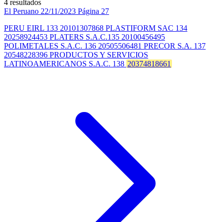
4 resultados
El Peruano
22/11/2023
Página 27
PERU EIRL 133 20101307868 PLASTIFORM SAC 134
20258924453 PLATERS S.A.C.135 20100456495
POLIMETALES S.A.C. 136 20505506481 PRECOR S.A. 137
20548228396 PRODUCTOS Y SERVICIOS
LATINOAMERICANOS S.A.C. 138
20374818661