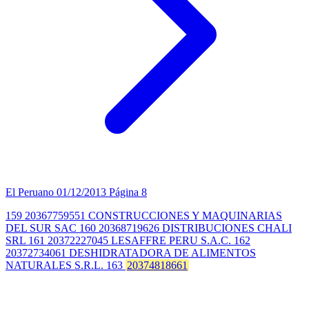
El Peruano
01/12/2013
Página 8
159 20367759551 CONSTRUCCIONES Y MAQUINARIAS
DEL SUR SAC 160 20368719626 DISTRIBUCIONES CHALI
SRL 161 20372227045 LESAFFRE PERU S.A.C. 162
20372734061 DESHIDRATADORA DE ALIMENTOS
NATURALES S.R.L. 163
20374818661