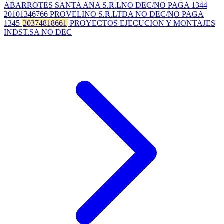
ABARROTES SANTA ANA S.R.LNO DEC/NO PAGA 1344
20101346766 PROVELINO S.R.LTDA NO DEC/NO PAGA
1345
20374818661
PROYECTOS EJECUCION Y MONTAJES
INDST.SA NO DEC