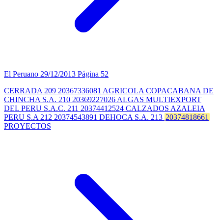
El Peruano
29/12/2013
Página 52
CERRADA 209 20367336081 AGRICOLA COPACABANA DE
CHINCHA S.A. 210 20369227026 ALGAS MULTIEXPORT
DEL PERU S.A.C. 211 20374412524 CALZADOS AZALEIA
PERU S.A 212 20374543891 DEHOCA S.A. 213
20374818661
PROYECTOS