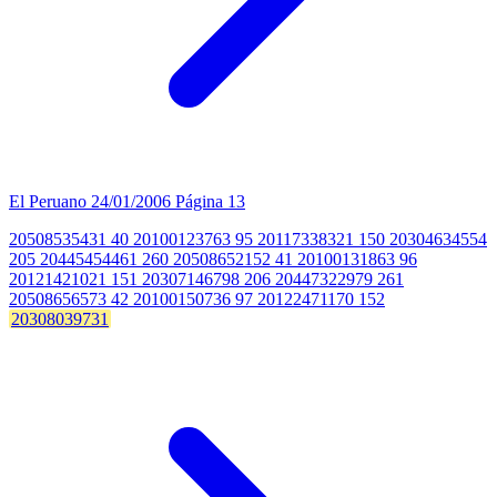
El Peruano
24/01/2006
Página 13
20508535431 40 20100123763 95 20117338321 150 20304634554
205 20445454461 260 20508652152 41 20100131863 96
20121421021 151 20307146798 206 20447322979 261
20508656573 42 20100150736 97 20122471170 152
20308039731