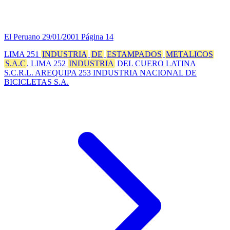
El Peruano
29/01/2001
Página 14
LIMA 251
INDUSTRIA
DE
ESTAMPADOS
METALICOS
S.A.C
. LIMA 252
INDUSTRIA
DEL CUERO LATINA
S.C.R.L. AREQUIPA 253 INDUSTRIA NACIONAL DE
BICICLETAS S.A.