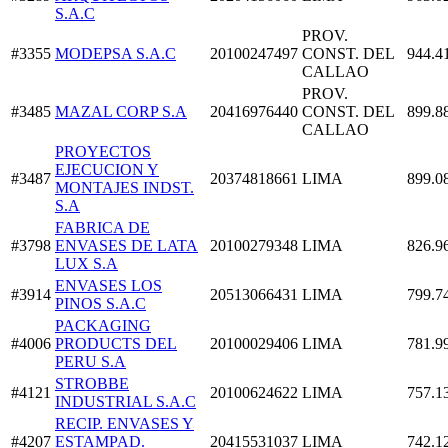
S.A.C
PROV.
#3355
MODEPSA S.A.C
20100247497
CONST. DEL
944.4
CALLAO
PROV.
#3485
MAZAL CORP S.A
20416976440
CONST. DEL
899.8
CALLAO
PROYECTOS
EJECUCION Y
#3487
20374818661
LIMA
899.0
MONTAJES INDST.
S.A
FABRICA DE
#3798
ENVASES DE LATA
20100279348
LIMA
826.9
LUX S.A
ENVASES LOS
#3914
20513066431
LIMA
799.7
PINOS S.A.C
PACKAGING
#4006
PRODUCTS DEL
20100029406
LIMA
781.9
PERU S.A
STROBBE
#4121
20100624622
LIMA
757.1
INDUSTRIAL S.A.C
RECIP. ENVASES Y
#4207
ESTAMPAD.
20415531037
LIMA
742.1