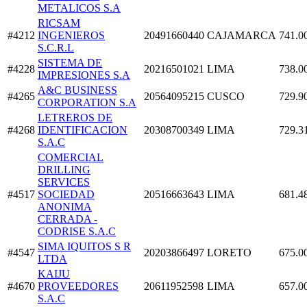
METALICOS S.A
RICSAM
#4212
INGENIEROS
20491660440
CAJAMARCA
741.0
S.C.R.L
SISTEMA DE
#4228
20216501021
LIMA
738.0
IMPRESIONES S.A
A&C BUSINESS
#4265
20564095215
CUSCO
729.9
CORPORATION S.A
LETREROS DE
#4268
IDENTIFICACION
20308700349
LIMA
729.3
S.A.C
COMERCIAL
DRILLING
SERVICES
#4517
SOCIEDAD
20516663643
LIMA
681.4
ANONIMA
CERRADA -
CODRISE S.A.C
SIMA IQUITOS S R
#4547
20203866497
LORETO
675.0
LTDA
KAIJU
#4670
PROVEEDORES
20611952598
LIMA
657.0
S.A.C