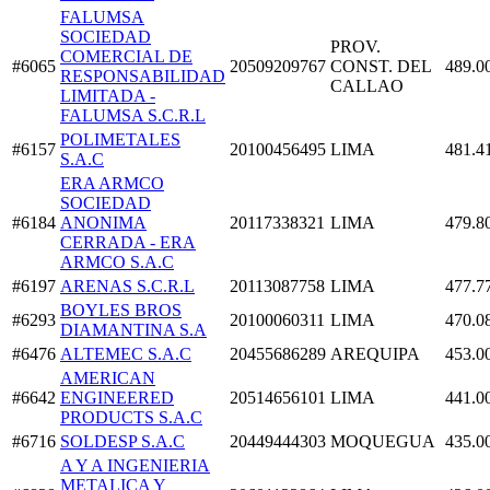
FALUMSA
SOCIEDAD
PROV.
COMERCIAL DE
#6065
20509209767
CONST. DEL
489.0
RESPONSABILIDAD
CALLAO
LIMITADA -
FALUMSA S.C.R.L
POLIMETALES
#6157
20100456495
LIMA
481.4
S.A.C
ERA ARMCO
SOCIEDAD
#6184
ANONIMA
20117338321
LIMA
479.8
CERRADA - ERA
ARMCO S.A.C
#6197
ARENAS S.C.R.L
20113087758
LIMA
477.7
BOYLES BROS
#6293
20100060311
LIMA
470.0
DIAMANTINA S.A
#6476
ALTEMEC S.A.C
20455686289
AREQUIPA
453.0
AMERICAN
#6642
ENGINEERED
20514656101
LIMA
441.0
PRODUCTS S.A.C
#6716
SOLDESP S.A.C
20449444303
MOQUEGUA
435.0
A Y A INGENIERIA
METALICA Y