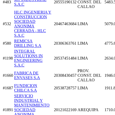
#483
20555190132
CONST. DEL
5483.
S.A.C
CALLAO
HLC INGENIERIA Y
CONSTRUCCION
SOCIEDAD
#532
20467463684
LIMA
5079.
ANONIMA
CERRADA - HLC
S.A.C
REMICSA
#580
20306363761
LIMA
4775.
DRILLING S.A
INTEGRAL
SOLUTIONS IN
#1198
20537451484
LIMA
2634.
ENGINEERING
S.A.C
PROV.
FABRICA DE
#1660
20308430457
CONST. DEL
1946.
ENVASES S.A
CALLAO
FUNDICION
#1687
20538728757
LIMA
1911.
CHILCA S.A
SERVICIO
INDUSTRIAL Y
MANTENIMIENTO
#1891
SOCIEDAD
20121022169
AREQUIPA
1710.
ANONIMA