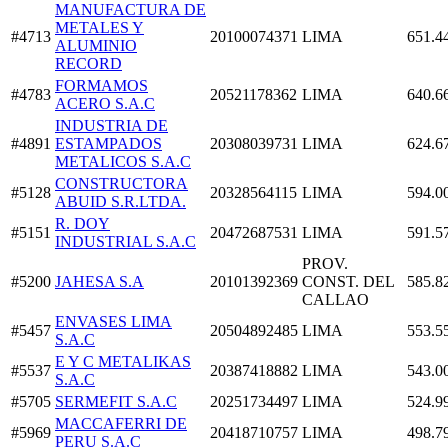
MANUFACTURA DE
METALES Y
#4713
20100074371
LIMA
651.4
ALUMINIO
RECORD
FORMAMOS
#4783
20521178362
LIMA
640.6
ACERO S.A.C
INDUSTRIA DE
#4891
ESTAMPADOS
20308039731
LIMA
624.6
METALICOS S.A.C
CONSTRUCTORA
#5128
20328564115
LIMA
594.0
ABUID S.R.LTDA.
R. DOY
#5151
20472687531
LIMA
591.5
INDUSTRIAL S.A.C
PROV.
#5200
JAHESA S.A
20101392369
CONST. DEL
585.8
CALLAO
ENVASES LIMA
#5457
20504892485
LIMA
553.5
S.A.C
E Y C METALIKAS
#5537
20387418882
LIMA
543.0
S.A.C
#5705
SERMEFIT S.A.C
20251734497
LIMA
524.9
MACCAFERRI DE
#5969
20418710757
LIMA
498.7
PERU S.A.C