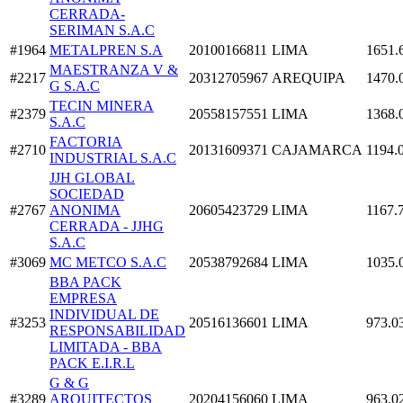
CERRADA-
SERIMAN S.A.C
#1964
METALPREN S.A
20100166811
LIMA
1651.
MAESTRANZA V &
#2217
20312705967
AREQUIPA
1470.
G S.A.C
TECIN MINERA
#2379
20558157551
LIMA
1368.
S.A.C
FACTORIA
#2710
20131609371
CAJAMARCA
1194.
INDUSTRIAL S.A.C
JJH GLOBAL
SOCIEDAD
#2767
ANONIMA
20605423729
LIMA
1167.
CERRADA - JJHG
S.A.C
#3069
MC METCO S.A.C
20538792684
LIMA
1035.
BBA PACK
EMPRESA
INDIVIDUAL DE
#3253
20516136601
LIMA
973.0
RESPONSABILIDAD
LIMITADA - BBA
PACK E.I.R.L
G & G
#3289
ARQUITECTOS
20204156060
LIMA
963.0