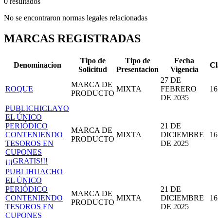
0 resultados
No se encontraron normas legales relacionadas
MARCAS REGISTRADAS
Tipo de
Tipo de
Fecha
Denominacion
Cl
Solicitud
Presentacion
Vigencia
27 DE
MARCA DE
ROQUE
MIXTA
FEBRERO
16
PRODUCTO
DE 2035
PUBLICHICLAYO
EL ÚNICO
PERIÓDICO
21 DE
MARCA DE
CONTENIENDO
MIXTA
DICIEMBRE
16
PRODUCTO
TESOROS EN
DE 2025
CUPONES
¡¡¡GRATIS!!!
PUBLIHUACHO
EL ÚNICO
PERIÓDICO
21 DE
MARCA DE
CONTENIENDO
MIXTA
DICIEMBRE
16
PRODUCTO
TESOROS EN
DE 2025
CUPONES