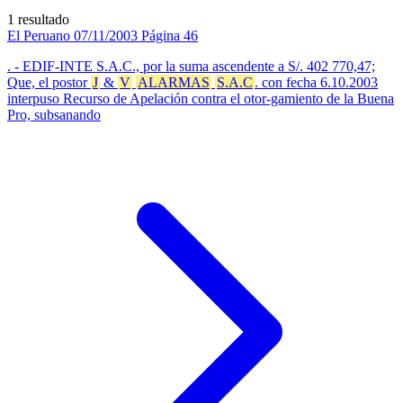
1 resultado
El Peruano
07/11/2003
Página 46
. - EDIF-INTE S.A.C., por la suma ascendente a S/. 402 770,47;
Que, el postor
J
&
V
ALARMAS
S.A.C
. con fecha 6.10.2003
interpuso Recurso de Apelación contra el otor-gamiento de la Buena
Pro, subsanando