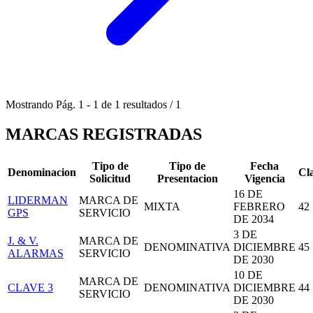
Mostrando
Pág.
1
-
1
de
1
resultados
/
1
MARCAS REGISTRADAS
Tipo de
Tipo de
Fecha
Denominacion
Cl
Solicitud
Presentacion
Vigencia
16 DE
LIDERMAN
MARCA DE
MIXTA
FEBRERO
42
GPS
SERVICIO
DE 2034
3 DE
J. & V.
MARCA DE
DENOMINATIVA
DICIEMBRE
45
ALARMAS
SERVICIO
DE 2030
10 DE
MARCA DE
CLAVE 3
DENOMINATIVA
DICIEMBRE
44
SERVICIO
DE 2030