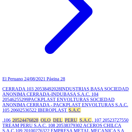
El Peruano
24/08/2021
Página 28
CERRADA 103 20538492028INDUSTRIAS BASA SOCIEDAD
ANONIMA CERRADA-INDUBASA S.A.C. 104
20546255299PACKPLAST ENVOLTURAS SOCIEDAD
ANONIMA CERRADA - PACKPLAST ENVOLTURAS S.A.C.
105 20602536522 IBEROPLAST
S.A.C
.106
20524476828
OLO
DEL
PERU
S.A.C
. 107 20523727550
TREAM PERU S.A.C. 108 20538379302 ACEROS CHILCA
S.A.C.109 20100276322 EMPRESA METAL MECANICA S A