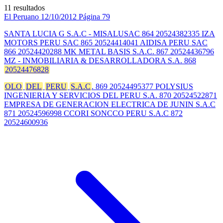
11 resultados
El Peruano
12/10/2012
Página 79
SANTA LUCIA G S.A.C - MISALUSAC 864 20524382335 IZA
MOTORS PERU SAC 865 20524414041 AIDISA PERU SAC
866 20524420288 MK METAL BASIS S.A.C. 867 20524436796
MZ - INMOBILIARIA & DESARROLLADORA S.A. 868
20524476828
OLO
DEL
PERU
S.A.C
. 869 20524495377 POLYSIUS
INGENIERIA Y SERVICIOS DEL PERU S.A. 870 20524522871
EMPRESA DE GENERACION ELECTRICA DE JUNIN S.A.C
871 20524596998 CCORI SONCCO PERU S.A.C 872
20524600936