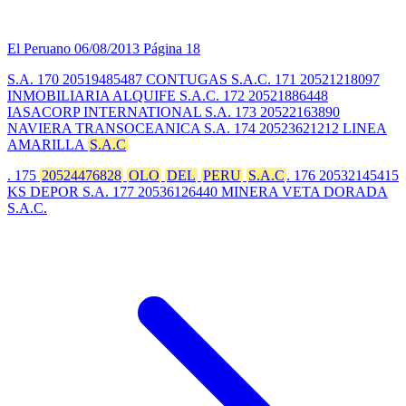
El Peruano
06/08/2013
Página 18
S.A. 170 20519485487 CONTUGAS S.A.C. 171 20521218097
INMOBILIARIA ALQUIFE S.A.C. 172 20521886448
IASACORP INTERNATIONAL S.A. 173 20522163890
NAVIERA TRANSOCEANICA S.A. 174 20523621212 LINEA
AMARILLA
S.A.C
. 175
20524476828
OLO
DEL
PERU
S.A.C
. 176 20532145415
KS DEPOR S.A. 177 20536126440 MINERA VETA DORADA
S.A.C.