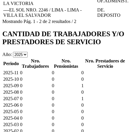
OF.ADMINIST.
LA VICTORIA
----EL SOL NRO. 2246 / LIMA - LIMA -
DE.
VILLA EL SALVADOR
DEPOSITO
Mostrando
Pág.
1
-
2
de
2
resultados
/
2
CANTIDAD DE TRABAJADORES Y/O
PRESTADORES DE SERVICIO
Año:
Nro.
Nro.
Nro. Prestadores de
Periodo
Trabajadores
Pensionistas
Servicio
2025-11
0
0
0
2025-10
0
0
0
2025-09
0
0
1
2025-08
0
0
0
2025-07
0
0
1
2025-06
0
0
0
2025-05
0
0
0
2025-04
0
0
0
2025-03
0
0
0
2025-02
0
0
0