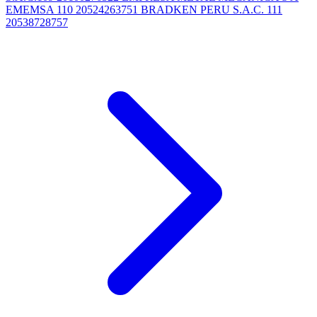
EMEMSA 110 20524263751 BRADKEN PERU S.A.C. 111
20538728757