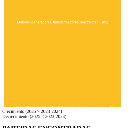
Motores, generadores, transformadores, electroiman... (85)
Fibras ópticas, lentes, gafas, binoculares, cámara... (90)
Ca…
..
Crecimiento (2025 > 2023-2024)
Decrecimiento (2025 < 2023-2024)