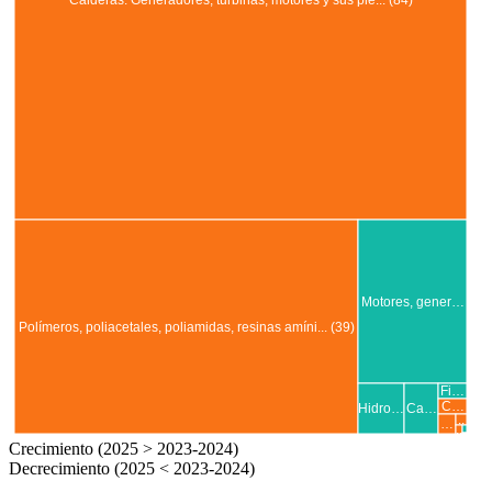
Motores, gener…
Polímeros, poliacetales, poliamidas, resinas amíni... (39)
Fi…
C…
Hidro…
Ca…
..
…
.
..
.
Crecimiento (2025 > 2023-2024)
Decrecimiento (2025 < 2023-2024)