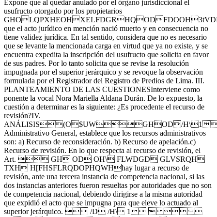
Expone que al quedar anulado por el órgano jurisdiccional el
usufructo otorgado por los propietarios
GHOLQPXHEOHXELFDGRHQODFDOOH3tVD
que el acto jurídico en mención nació muerto y en consecuencia no
tiene validez jurídica. En tal sentido, considera que no es necesario
que se levante la mencionada carga en virtud que ya no existe, y se
encuentra expedita la inscripción del usufructo que solicita en favor
de sus padres. Por lo tanto solicita que se revise la resolución
impugnada por el superior jerárquico y se revoque la observación
formulada por el Registrador del Registro de Predios de Lima. III.
PLANTEAMIENTO DE LAS CUESTIONESInterviene como
ponente la vocal Nora Mariella Aldana Durán. De lo expuesto, la
cuestión a determinar es la siguiente: ¿Es procedente el recurso de
revisión?IV.
ANÁLISIS(O$UWGHOD/H\1
Administrativo General, establece que los recursos administrativos
son: a) Recurso de reconsideración. b) Recurso de apelación.c)
Recurso de revisión. En lo que respecta al recurso de revisión, el
Art.  GH OD OH\ FLWDGD GLVSRQH
TXH H[FHSFLRQDOPHQWHhay lugar a recurso de
revisión, ante una tercera instancia de competencia nacional, si las
dos instancias anteriores fueron resueltas por autoridades que no son
de competencia nacional, debiendo dirigirse a la misma autoridad
que expidió el acto que se impugna para que eleve lo actuado al
superior jerárquico.  /D /H\ 1 