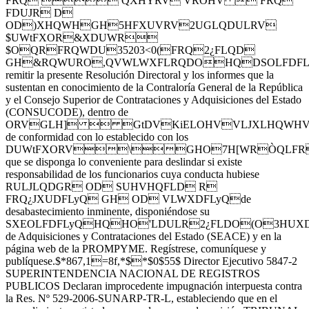
FRQ  QXHYRV VROHV  FRQ
FDUJR D
OD)XHQWHGH5HFXUVRV2UGLQDULRV
$UWtFXOR&XDUWR
$OQRFRQWDU35203<0(FRQ2¿FLQD
GH&RQWURO,QVWLWXFLRQDOHQDSOLFD
remitir la presente Resolución Directoral y los informes que la
sustentan en conocimiento de la Contraloría General de la República
y el Consejo Superior de Contrataciones y Adquisiciones del Estado
(CONSUCODE), dentro de
ORVGLH]  GtDVKiELOHVVLJXLHQWHV
de conformidad con lo establecido con los
DUWtFXORV\GHO7H[WRÒQLFR
que se disponga lo conveniente para deslindar si existe
responsabilidad de los funcionarios cuya conducta hubiese
RULJLQDGR OD SUHVHQFLD R
FRQ¿JXUDFLyQ GH OD VLWXDFLyQde
desabastecimiento inminente, disponiéndose su
SXEOLFDFLyQHQHO'LDULR2¿FLDO(O3HUXD
de Adquisiciones y Contrataciones del Estado (SEACE) y en la
página web de la PROMPYME. Regístrese, comuníquese y
publíquese.$*867,1=8f,*$*$0$55$ Director Ejecutivo 5847-2
SUPERINTENDENCIA NACIONAL DE REGISTROS
PUBLICOS Declaran improcedente impugnación interpuesta contra
la Res. Nº 529-2006-SUNARP-TR-L, estableciendo que en el