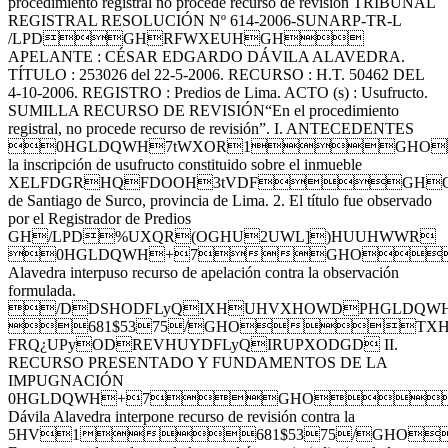
procedimiento registral no procede recurso de revisión TRIBUNAL
REGISTRAL RESOLUCIÓN Nº 614-2006-SUNARP-TR-L
/LPDGHRFWXEUHGH
APELANTE : CÉSAR EDGARDO DÁVILA ALAVEDRA.
TÍTULO : 253026 del 22-5-2006. RECURSO : H.T. 50462 DEL
4-10-2006. REGISTRO : Predios de Lima. ACTO (s) : Usufructo.
SUMILLA RECURSO DE REVISIÓN“En el procedimiento
registral, no procede recurso de revisión”. I. ANTECEDENTES
0HGLDQWH7tWXOR1GHO
la inscripción de usufructo constituido sobre el inmueble
XELFDGRHQFDOOH3tVDFGHOD8
de Santiago de Surco, provincia de Lima. 2. El título fue observado
por el Registrador de Predios
GH/LPD%UXQR(OGHU2UWL])HUUHWWR
0HGLDQWH+7GHO
Alavedra interpuso recurso de apelación contra la observación
formulada.
/DDSHODFLyQIXHUHVXHOWDPHGLD
681$5375/GHOTXH
FRQ¿UPyODREVHUYDFLyQIRUPXODGD II.
RECURSO PRESENTADO Y FUNDAMENTOS DE LA
IMPUGNACIÓN
0HGLDQWH+7GHO
Dávila Alavedra interpone recurso de revisión contra la
5HV1681$5375/GHO