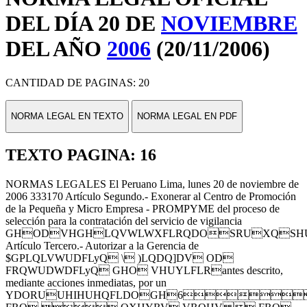
DEL DÍA 20 DE
NOVIEMBRE
DEL AÑO
2006
(20/11/2006)
CANTIDAD DE PAGINAS: 20
NORMA LEGAL EN TEXTO
NORMA LEGAL EN PDF
TEXTO PAGINA: 16
NORMAS LEGALES El Peruano Lima, lunes 20 de noviembre de
2006 333170 Artículo Segundo.- Exonerar al Centro de Promoción
de la Pequeña y Micro Empresa - PROMPYME del proceso de
selección para la contratación del servicio de vigilancia
GHODVHGHLQVWLWXFLRQDOSRUXQSH
Artículo Tercero.- Autorizar a la Gerencia de
$GPLQLVWUDFLyQ \ )LQDQ]DV OD
FRQWUDWDFLyQ GHO VHUYLFLRantes descrito,
mediante acciones inmediatas, por un
YDORUUHIHUHQFLDOGH6