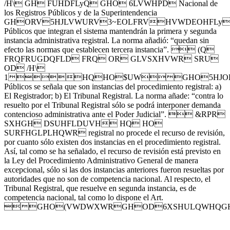
/H\ GH FUHDFLyQ GHO 6LVWHPD Nacional de
los Registros Públicos y de la Superintendencia
GHORV5HJLVWURV3~EOLFRVHVWDEOHFLy
Públicos que integran el sistema mantendrán la primera y segunda
instancia administrativa registral. La norma añadió: “quedan sin
efecto las normas que establecen tercera instancia”.  (Q
FRQFRUGDQFLD FRQ OR GLVSXHVWR SRU
OD /H\
1HQHO$UWGHO5HJODPHQ
Públicos se señala que son instancias del procedimiento registral: a)
El Registrador; b) El Tribunal Registral. La norma añade: “contra lo
resuelto por el Tribunal Registral sólo se podrá interponer demanda
contencioso administrativa ante el Poder Judicial”.  &RPR
SXHGH DSUHFLDUVH HQ HO
SURFHGLPLHQWR registral no procede el recurso de revisión,
por cuanto sólo existen dos instancias en el procedimiento registral.
Así, tal como se ha señalado, el recurso de revisión está previsto en
la Ley del Procedimiento Administrativo General de manera
excepcional, sólo si las dos instancias anteriores fueron resueltas por
autoridades que no son de competencia nacional. Al respecto, el
Tribunal Registral, que resuelve en segunda instancia, es de
competencia nacional, tal como lo dispone el Art.
GHO(VWDWXWRGHOD6XSHULQWHQG