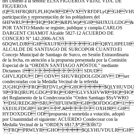
del Distrito a la señora: ELSA FIGUEROA VIDAL VDA. DE
FIGUEROA
(QUHFRQRFLPLHQWRDVXYRFDFLyQGHVH
participación y representación de los pobladores del
6HFWRUHQHO&RPLWpGH6HJXULGDG&
POR TANTO:Mando se registre, publique y cumpla.CARLOS
DARGENT CHAMOT Alcalde 5827-12 ACUERDO DE
CONCEJO N° 142-2006-ACSS
6DQWLDJRGH6XUFRGHQRYLHPEU
ALCALDE DE SANTIAGO DE SURCOPOR CUANTO:El
Concejo Municipal de Santiago de Surco, en Sesión Extraordinaria
de la fecha, en atención a la propuesta presentada por la Comisión
Especial de la “ORDEN SANTIAGO APÓSTOL” mediante
Dictamen 1  SDUD
GHVLJQDU D ODV SHUVRQDOLGDGHV Dser
condecoradas con la Medalla Vecinal de la referida
2UGHQFRQRFDVLyQGHO$QLYHUVDULR
'HFRQIRUPLGDGFRQORGLVSXHVWRHQHO
del Reglamento de la Condecoración “Orden Santiago $SyVWRO
´DSUREDGRSRU'HFUHWRGH$OFDOGtD1
SXEOLFDGR HO ',& OXHJR GH
HYDOXDGD ODpropuesta y sometida a votación, adoptó
por Unanimidad el siguiente: ACUERDO Condecorar con la
Medalla Vecinal de la “ORDEN 6$17,$*2$3Ï672/
´FRQPRWLYRGHO$QLYHUVDULRGHCr