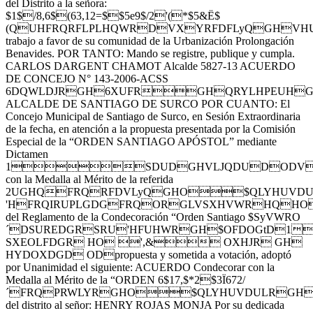
del Distrito a la señora:
$1$/8,6$(63,12=$$5e9$/2'(*$5&Ë$
(QUHFRQRFLPLHQWRDVXYRFDFLyQGHVH
trabajo a favor de su comunidad de la Urbanización Prolongación
Benavides. POR TANTO: Mando se registre, publique y cumpla.
CARLOS DARGENT CHAMOT Alcalde 5827-13 ACUERDO
DE CONCEJO N° 143-2006-ACSS
6DQWLDJRGH6XUFRGHQRYLHPEUH
ALCALDE DE SANTIAGO DE SURCO POR CUANTO: El
Concejo Municipal de Santiago de Surco, en Sesión Extraordinaria
de la fecha, en atención a la propuesta presentada por la Comisión
Especial de la “ORDEN SANTIAGO APÓSTOL” mediante
Dictamen
1SDUDGHVLJQDUDODVSHU
con la Medalla al Mérito de la referida
2UGHQFRQRFDVLyQGHO$QLYHUVDULR
'HFRQIRUPLGDGFRQORGLVSXHVWRHQHO
del Reglamento de la Condecoración “Orden Santiago $SyVWRO
´DSUREDGRSRU'HFUHWRGH$OFDOGtD1
SXEOLFDGR HO ',& OXHJR GH
HYDOXDGD ODpropuesta y sometida a votación, adoptó
por Unanimidad el siguiente: ACUERDO Condecorar con la
Medalla al Mérito de la “ORDEN 6$17,$*2$3Ï672/
´FRQPRWLYRGHO$QLYHUVDULRGHCr
del distrito al señor: HENRY ROJAS MONJA Por su dedicada