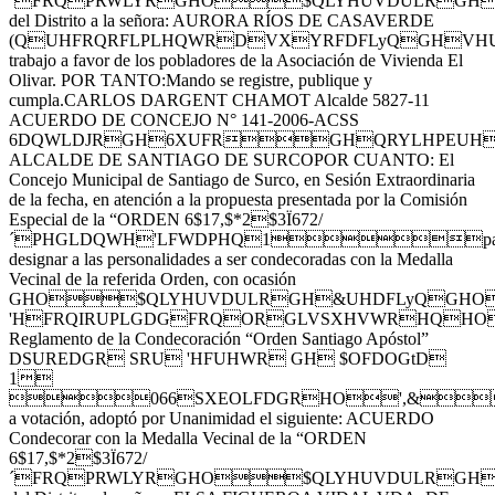
´FRQPRWLYRGHO$QLYHUVDULRGHCr
del Distrito a la señora: AURORA RÍOS DE CASAVERDE
(QUHFRQRFLPLHQWRDVXYRFDFLyQGHVH
trabajo a favor de los pobladores de la Asociación de Vivienda El
Olivar. POR TANTO:Mando se registre, publique y
cumpla.CARLOS DARGENT CHAMOT Alcalde 5827-11
ACUERDO DE CONCEJO N° 141-2006-ACSS
6DQWLDJRGH6XUFRGHQRYLHPEU
ALCALDE DE SANTIAGO DE SURCOPOR CUANTO: El
Concejo Municipal de Santiago de Surco, en Sesión Extraordinaria
de la fecha, en atención a la propuesta presentada por la Comisión
Especial de la “ORDEN 6$17,$*2$3Ï672/
´PHGLDQWH'LFWDPHQ1pa
designar a las personalidades a ser condecoradas con la Medalla
Vecinal de la referida Orden, con ocasión
GHO$QLYHUVDULRGH&UHDFLyQGHO
'HFRQIRUPLGDGFRQORGLVSXHVWRHQHO
Reglamento de la Condecoración “Orden Santiago Apóstol”
DSUREDGR SRU 'HFUHWR GH $OFDOGtD
1
066SXEOLFDGRHO',&
a votación, adoptó por Unanimidad el siguiente: ACUERDO
Condecorar con la Medalla Vecinal de la “ORDEN
6$17,$*2$3Ï672/
´FRQPRWLYRGHO$QLYHUVDULRGHCr