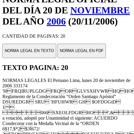
DEL DÍA 20 DE
NOVIEMBRE
DEL AÑO
2006
(20/11/2006)
CANTIDAD DE PAGINAS: 20
NORMA LEGAL EN TEXTO
NORMA LEGAL EN PDF
TEXTO PAGINA: 20
NORMAS LEGALES El Peruano Lima, lunes 20 de noviembre de
2006 333174
'HFRQIRUPLGDGFRQORGLVSXHVWRHQHO
Reglamento de la Condecoración “Orden Santiago Apóstol”
DSUREDGR SRU 'HFUHWR GH $OFDOGtD
1
066SXEOLFDGRHO',&
a votación, adoptó por Unanimidad el siguiente: ACUERDO
Condecorar con la Medalla Vecinal de la “ORDEN
6$17,$*2$3Ï672/