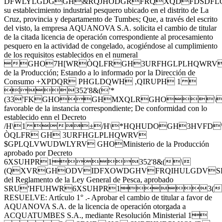
DFWLYLGDGGH&RQJHODGRFRQXQDFDSDF
su establecimiento industrial pesquero ubicado en el distrito de La
Cruz, provincia y departamento de Tumbes; Que, a través del escrito
del visto, la empresa AQUANOVA S.A. solicita el cambio de titular
de la citada licencia de operación correspondiente al procesamiento
pesquero en la actividad de congelado, acogiéndose al cumplimiento
de los requisitos establecidos en el numeral
GHO7H[WRÒQLFRGH3URFHGLPLHQWRV$G
de la Producción; Estando a lo informado por la Dirección de
Consumo +XPDQR PHGLDQWH ,QIRUPH 1
352'8&('*
(33'FKGHOGHMXQLRGHO\FR
favorable de la instancia correspondiente; De conformidad con lo
establecido enn el Decreto
/H\1±/H\*HQHUDOGH3HVFD
ÒQLFR GH 3URFHGLPLHQWRV
$GPLQLVWUDWLYRV GHOMinisterio de la Producción
aprobado por Decreto
6XSUHPR1352'8&(\
(QXVRGHODVIDFXOWDGHVFRQIHULGDV
del Reglamento de la Ley General de Pesca, aprobado
SRU'HFUHWR6XSUHPR13(
RESUELVE: Artículo 1° .- Aprobar el cambio de titular a favor de
AQUANOVA S.A. de la licencia de operación otorgada a
ACQUATUMBES S.A., mediante Resolución Ministerial 1