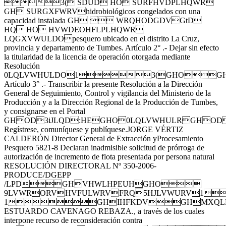
3( SDUD HO SURFHVDPLHQWR
GH SURGXFWRVhidrobiológicos congelados con una
capacidad instalada GH  WRQHODGDVGtD
HQ HO HVWDEOHFLPLHQWR
LQGXVWULDOpesquero ubicado en el distrito La Cruz,
provincia y departamento de Tumbes. Artículo 2° .- Dejar sin efecto
la titularidad de la licencia de operación otorgada mediante
Resolución
0LQLVWHULDO13(GHOG
Artículo 3° .- Transcribir la presente Resolución a la Dirección
General de Seguimiento, Control y vigilancia del Ministerio de la
Producción y a la Dirección Regional de la Producción de Tumbes,
y consignarse en el Portal
GHOD3iJLQD:HEGHO0LQLVWHULRGHOD3UR
Regístrese, comuníquese y publíquese.JORGE VÉRTIZ
CALDERÓN Director General de Extracción yProcesamiento
Pesquero 5821-8 Declaran inadmisible solicitud de prórroga de
autorización de incremento de flota presentada por persona natural
RESOLUCIÓN DIRECTORAL Nº 350-2006-
PRODUCE/DGEPP
/LPDGHVHWLHPEUHGHO
9LVWRORVHVFULWRVFRQ5HJLVWURV
1GHIHFKDVGHMXQLR
ESTUARDO CAVENAGO REBAZA., a través de los cuales
interpone recurso de reconsideración contra