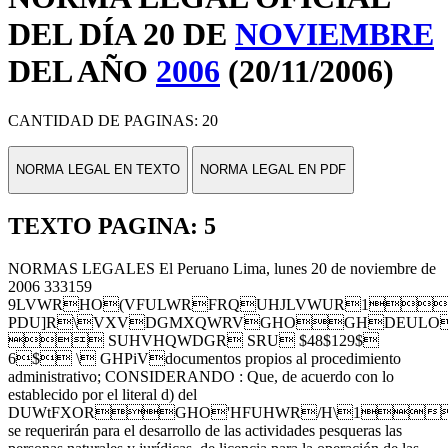
DEL DÍA 20 DE
NOVIEMBRE
DEL AÑO
2006
(20/11/2006)
CANTIDAD DE PAGINAS: 20
NORMA LEGAL EN TEXTO
NORMA LEGAL EN PDF
TEXTO PAGINA: 5
NORMAS LEGALES El Peruano Lima, lunes 20 de noviembre de
2006 333159
9LVWRHO(VFULWRFRQUHJLVWUR1
PDU]R\VXVDGMXQWRVGHOGHDEUL
 SUHVHQWDGR SRU $48$129$
6$ \ GHPiVdocumentos propios al procedimiento
administrativo; CONSIDERANDO : Que, de acuerdo con lo
establecido por el literal d) del
DUWtFXORGHO'HFUHWR/H\1
se requerirán para el desarrollo de las actividades pesqueras las