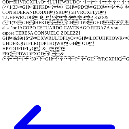
OD5HVROXFLyQ'LUHFWRUDO1
('1(33GHIHFKDGHPD\RGHO
CONSIDERANDO:4XH SRU 5HVROXFLyQ
'LUHFWRUDO 1  352'8&
('1(33GHIHFKDGHPD\RGHO
al señor JACOBO ESTUARDO CAVENAGO REBAZA y su
esposa TERESA CONSUELO ZOLEZZI
GH&$9(1$*2DXWRUL]DFLyQGHLQFUHPHQWR
UHDFRQGLFLRQDPLHQWR GH OD
HPEDUFDFLyQ ³& = ´
FRQPDWUtFXOD1&
(30GHPGHYROXPHQ