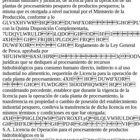
personas naturales y jurídicas, de licencia para la operación de las
plantas de procesamiento pesquero de productos pesqueros; la
misma que es otorgada a nivel nacional por el Ministerio de la
Producción, conforme a lo
GLVSXHVWRHQHODUWtFXORGHOPLVPR
con la Quinta Disposición Complementaria,
7UDQVLWRULD\)LQDOGHOD/H\1
4XH GH FRQIRUPLGDG FRQ HO
DUWtFXOR  GHO Reglamento de la Ley General
de Pesca, aprobada por
'HFUHWR6XSUHPR13(ODV
jurídicas que se dediquen al procesamiento de recursos
hidrobiológicos para consumo humano directo, indirecto o al uso
industrial no alimenticio, requerirán de Licencia para la operación de
cada planta de procesamiento; 4XH HO DUWtFXOR
 GHO FLWDGR 5HJODPHQWR HQ HO
considerando precedente, establece que durante la vigencia de la
licencia para la operación de cada planta de procesamiento, la
transferencia en propiedad o cambio de posesión del establecimiento
industrial pesquero, conlleva la transferencia de dicha licencia en los
mismos términos y condiciones en que fue otorgada;
4XHPHGLDQWH5HVROXFLyQ0LQLVWHULD
GHIHFKDGHPD\RGHVHRWR
S.A. Licencia de Operación para el procesamiento de productos
hidrobiológicos en la