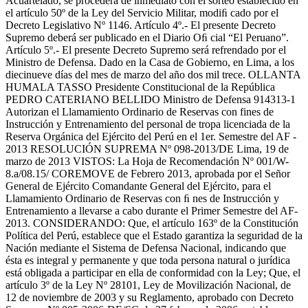
Acuartelado, se procederá de inmediato con el sorteo establecido en
el artículo 50º de la Ley del Servicio Militar, modiﬁ cado por el
Decreto Legislativo Nº 1146. Artículo 4º.- El presente Decreto
Supremo deberá ser publicado en el Diario Oﬁ cial “El Peruano”.
Artículo 5º.- El presente Decreto Supremo será refrendado por el
Ministro de Defensa. Dado en la Casa de Gobierno, en Lima, a los
diecinueve días del mes de marzo del año dos mil trece. OLLANTA
HUMALA TASSO Presidente Constitucional de la República
PEDRO CATERIANO BELLIDO Ministro de Defensa 914313-1
Autorizan el Llamamiento Ordinario de Reservas con fines de
Instrucción y Entrenamiento del personal de tropa licenciada de la
Reserva Orgánica del Ejército del Perú en el 1er. Semestre del AF -
2013 RESOLUCIÓN SUPREMA Nº 098-2013/DE Lima, 19 de
marzo de 2013 VISTOS: La Hoja de Recomendación Nº 001/W-
8.a/08.15/ COREMOVE de Febrero 2013, aprobada por el Señor
General de Ejército Comandante General del Ejército, para el
Llamamiento Ordinario de Reservas con ﬁ nes de Instrucción y
Entrenamiento a llevarse a cabo durante el Primer Semestre del AF-
2013. CONSIDERANDO: Que, el artículo 163º de la Constitución
Política del Perú, establece que el Estado garantiza la seguridad de la
Nación mediante el Sistema de Defensa Nacional, indicando que
ésta es integral y permanente y que toda persona natural o jurídica
está obligada a participar en ella de conformidad con la Ley; Que, el
artículo 3º de la Ley Nº 28101, Ley de Movilización Nacional, de
12 de noviembre de 2003 y su Reglamento, aprobado con Decreto