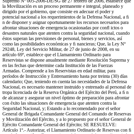
Supremo Nº 005-2006-DE/SG de 27 febrero de 2006, establece que
la Movilización es un proceso permanente e integral, planeado y
dirigido por el gobierno, que consiste en adecuar el poder y
potencial nacional a los requerimientos de la Defensa Nacional, a ﬁ
n de disponer y asignar oportunamente los recursos necesarios para
afrontar situaciones de emergencia ocasionadas por conﬂ ictos o
desastres naturales que atenten contra la seguridad nacional, cuando
éstos superan las previsiones de personal, bienes y servicios, así
como las posibilidades económicas y ﬁ nancieras; Que, la Ley Nº
29248, Ley del Servicio Militar, de 27 de junio de 2008, en su
artículo 69º, establece que el Llamamiento Ordinario para
Reservistas se dispone anualmente mediante Resolución Suprema y
en las fechas que determine cada Institución de las Fuerzas
Armadas. Comprende a los Reservistas en edad militar, para
períodos de Instrucción y Entrenamiento hasta por treinta (30) días
calendario; Que, teniendo en cuenta las necesidades de la Defensa
Nacional, es necesario mantener instruido y entrenado al personal de
tropa licenciada de la Reserva Orgánica del Ejército del Perú, a ﬁ n
de alcanzar y asegurar un nivel óptimo de preparación para afrontar
con éxito las situaciones de emergencia que atenten contra la
Seguridad Nacional, y; Estando a lo recomendado por el señor
General de Brigada Comandante General del Comando de Reservas
y Movilización del Ejército, y a lo propuesto por el señor General de
Ejército Comandante General del Ejército; SE RESUELVE:
Artículo 1º.- Autorizar, el Llamamiento Ordinario de Reservas con ﬁ