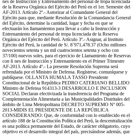
nes de Instrucción y Entrenamiento del personal de tropa licenciada
de la Reserva Orgánica del Ejército del Perú en el 1er. Semestre del
AF-2013. Artículo 2º.- Autorizar al Comandante General del
Ejército para que, mediante Resolución de la Comandancia General
del Ejército, determine la cantidad, lugar y fecha en que se
efectuarán los llamamientos para llevar a cabo la Instrucción y
Entrenamiento del personal de tropa licenciada de la Reserva
Orgánica del Ejército del Perú. Artículo 3º.- Asignar, al Instituto
Ejército del Perú, la cantidad de S/. 8`971,478.37 (Ocho millones
novecientos setenta y un mil cuatrocientos setenta y ocho con
37/100) nuevos soles, para el ejercicio de Llamamiento de Reservas
con ﬁ nes de Instrucción y Entrenamiento en el Primer Trimestre
AF-2013. Artículo 4º.- La presente Resolución Suprema será
refrendada por el Ministro de Defensa. Regístrese, comuníquese y
publíquese. OLLANTA HUMALA TASSO Presidente
Constitucional de la República PEDRO CATERIANO BELLIDO
Ministro de Defensa 914313-3 DESARROLLO E INCLUSION
SOCIAL Declaran efectivizada la transferencia del Programa de
Complementación Alimentaria a las Municipalidades Distritales del
ámbito de Lima Metropolitana DECRETO SUPREMO Nº 005-
2013-MIDIS EL PRESIDENTE DE LA REPÚBLICA
CONSIDERANDO: Que, de conformidad con lo establecido en el
artículo 188 de la Constitución Política del Perú, la descentralización
es una política permanente del Estado, de carácter obligatorio, cuyo
objetivo es el desarrollo integral del país, precisándose además, que