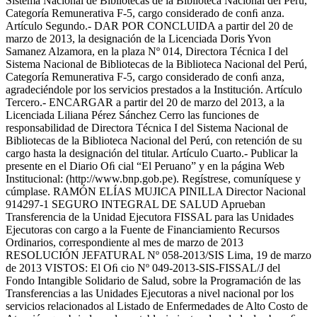
Sistema Nacional de Bibliotecas de la Biblioteca Nacional del Perú,
Categoría Remunerativa F-5, cargo considerado de conﬁ anza.
Artículo Segundo.- DAR POR CONCLUIDA a partir del 20 de
marzo de 2013, la designación de la Licenciada Doris Yvon
Samanez Alzamora, en la plaza Nº 014, Directora Técnica I del
Sistema Nacional de Bibliotecas de la Biblioteca Nacional del Perú,
Categoría Remunerativa F-5, cargo considerado de conﬁ anza,
agradeciéndole por los servicios prestados a la Institución. Artículo
Tercero.- ENCARGAR a partir del 20 de marzo del 2013, a la
Licenciada Liliana Pérez Sánchez Cerro las funciones de
responsabilidad de Directora Técnica I del Sistema Nacional de
Bibliotecas de la Biblioteca Nacional del Perú, con retención de su
cargo hasta la designación del titular. Artículo Cuarto.- Publicar la
presente en el Diario Oﬁ cial “El Peruano” y en la página Web
Institucional: (http://www.bnp.gob.pe). Regístrese, comuníquese y
cúmplase. RAMÓN ELÍAS MUJICA PINILLA Director Nacional
914297-1 SEGURO INTEGRAL DE SALUD Aprueban
Transferencia de la Unidad Ejecutora FISSAL para las Unidades
Ejecutoras con cargo a la Fuente de Financiamiento Recursos
Ordinarios, correspondiente al mes de marzo de 2013
RESOLUCIÓN JEFATURAL Nº 058-2013/SIS Lima, 19 de marzo
de 2013 VISTOS: El Oﬁ cio Nº 049-2013-SIS-FISSAL/J del
Fondo Intangible Solidario de Salud, sobre la Programación de las
Transferencias a las Unidades Ejecutoras a nivel nacional por los
servicios relacionados al Listado de Enfermedades de Alto Costo de