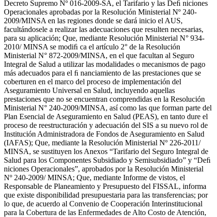
Decreto Supremo Nº 016-2009-SA, el Tarifario y las Deﬁ niciones
Operacionales aprobadas por la Resolución Ministerial Nº 240-
2009/MINSA en las regiones donde se dará inicio el AUS,
facultándosele a realizar las adecuaciones que resulten necesarias,
para su aplicación; Que, mediante Resolución Ministerial N° 934-
2010/ MINSA se modiﬁ ca el artículo 2° de la Resolución
Ministerial N° 872-2009/MINSA, en el que facultan al Seguro
Integral de Salud a utilizar las modalidades o mecanismos de pago
más adecuados para el ﬁ nanciamiento de las prestaciones que se
coberturen en el marco del proceso de implementación del
Aseguramiento Universal en Salud, incluyendo aquellas
prestaciones que no se encuentran comprendidas en la Resolución
Ministerial N° 240-2009/MINSA, así como las que forman parte del
Plan Esencial de Aseguramiento en Salud (PEAS), en tanto dure el
proceso de reestructuración y adecuación del SIS a su nuevo rol de
Institución Administradora de Fondos de Aseguramiento en Salud
(IAFAS); Que, mediante la Resolución Ministerial Nº 226-2011/
MINSA, se sustituyen los Anexos “Tarifario del Seguro Integral de
Salud para los Componentes Subsidiado y Semisubsidiado” y “Deﬁ
niciones Operacionales”, aprobados por la Resolución Ministerial
Nº 240-2009/ MINSA; Que, mediante Informe de vistos, el
Responsable de Planeamiento y Presupuesto del FISSAL, informa
que existe disponibilidad presupuestaria para las transferencias; por
lo que, de acuerdo al Convenio de Cooperación Interinstitucional
para la Cobertura de las Enfermedades de Alto Costo de Atención,