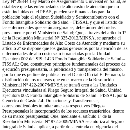
Ley Nº 29344 Ley Marco de Aseguramiento Universal en Salud, se
establece que las enfermedades de alto costo de atención que no
están incluidas en el PEAS, pueden ser ﬁ nanciadas para la
población bajo el régimen Subsidiado y Semicontributivo con el
Fondo Intangible Solidario de Salud – FISSAL y que el listado de
las enfermedades que serán aseguradas, deberán ser deﬁ nidas
previamente por el Ministerio de Salud; Que, a través del artículo 1º
de la Resolución Ministerial Nº 325-2012/MINSA, se aprueba el
Listado de Enfermedades de Alto Costo de Atención y mediante su
artículo 2º se dispone que los gastos generados por la atención de las
enfermedades de alto costo sean ﬁ nanciadas por la Unidad
Ejecutora 002 del SIS: 1423 Fondo Intangible Solidario de Salud –
FISSAL; Que, constituyen principios fundamentales del proceso de
ejecución presupuestaria, la publicidad y transparencia del mismo,
por lo que es pertinente publicar en el Diario Oﬁ cial El Peruano, la
distribución de los recursos que en el marco de la Resolución
Ministerial Nº 422-2007/MINSA se transﬁ eren a las Unidades
Ejecutoras vinculadas al Pliego Seguro Integral de Salud, Unidad
Ejecutora 002: Fondo Intangible Solidario de Salud - FISSAL por la
Genérica de Gasto 2.4: Donaciones y Transferencias,
correspondiéndoles tramitar ante sus respectivos Pliegos
Presupuestales la incorporación de los recursos transferidos, dentro
de su marco presupuestal; Que, mediante el artículo 1º de la
Resolución Ministerial Nº 872-2009/MINSA se autoriza al Seguro
Integral de Salud a aplicar, a partir de la entrada en vigencia del