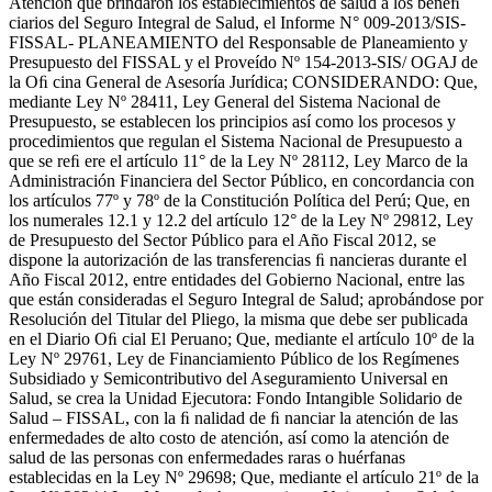
Atención que brindaron los establecimientos de salud a los beneﬁ
ciarios del Seguro Integral de Salud, el Informe N° 009-2013/SIS-
FISSAL- PLANEAMIENTO del Responsable de Planeamiento y
Presupuesto del FISSAL y el Proveído Nº 154-2013-SIS/ OGAJ de
la Oﬁ cina General de Asesoría Jurídica; CONSIDERANDO: Que,
mediante Ley Nº 28411, Ley General del Sistema Nacional de
Presupuesto, se establecen los principios así como los procesos y
procedimientos que regulan el Sistema Nacional de Presupuesto a
que se reﬁ ere el artículo 11° de la Ley Nº 28112, Ley Marco de la
Administración Financiera del Sector Público, en concordancia con
los artículos 77º y 78º de la Constitución Política del Perú; Que, en
los numerales 12.1 y 12.2 del artículo 12° de la Ley Nº 29812, Ley
de Presupuesto del Sector Público para el Año Fiscal 2012, se
dispone la autorización de las transferencias ﬁ nancieras durante el
Año Fiscal 2012, entre entidades del Gobierno Nacional, entre las
que están consideradas el Seguro Integral de Salud; aprobándose por
Resolución del Titular del Pliego, la misma que debe ser publicada
en el Diario Oﬁ cial El Peruano; Que, mediante el artículo 10º de la
Ley Nº 29761, Ley de Financiamiento Público de los Regímenes
Subsidiado y Semicontributivo del Aseguramiento Universal en
Salud, se crea la Unidad Ejecutora: Fondo Intangible Solidario de
Salud – FISSAL, con la ﬁ nalidad de ﬁ nanciar la atención de las
enfermedades de alto costo de atención, así como la atención de
salud de las personas con enfermedades raras o huérfanas
establecidas en la Ley Nº 29698; Que, mediante el artículo 21º de la