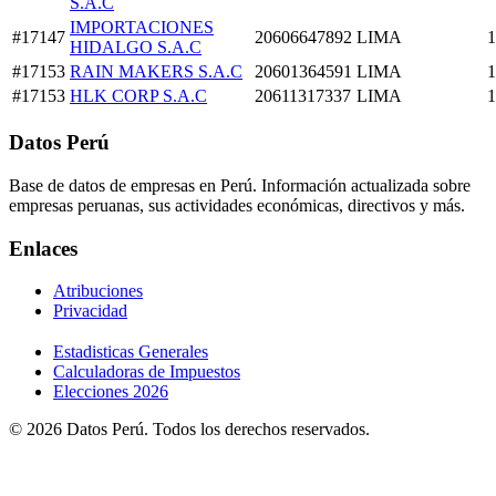
S.A.C
IMPORTACIONES
#17147
20606647892
LIMA
1
HIDALGO S.A.C
#17153
RAIN MAKERS S.A.C
20601364591
LIMA
1
#17153
HLK CORP S.A.C
20611317337
LIMA
1
Datos Perú
Base de datos de empresas en Perú. Información actualizada sobre
empresas peruanas, sus actividades económicas, directivos y más.
Enlaces
Atribuciones
Privacidad
Estadisticas Generales
Calculadoras de Impuestos
Elecciones 2026
© 2026 Datos Perú. Todos los derechos reservados.