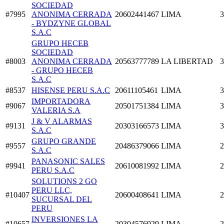
SOCIEDAD
#7995
ANONIMA CERRADA
20602441467
LIMA
3
- BYDZYNE GLOBAL
S.A.C
GRUPO HECEB
SOCIEDAD
#8003
ANONIMA CERRADA
20563777789
LA LIBERTAD
3
- GRUPO HECEB
S.A.C
#8537
HISENSE PERU S.A.C
20611105461
LIMA
3
IMPORTADORA
#9067
20501751384
LIMA
3
VALERIA S.A
J & V ALARMAS
#9131
20303166573
LIMA
3
S.A.C
GRUPO GRANDE
#9557
20486379066
LIMA
2
S.A.C
PANASONIC SALES
#9941
20610081992
LIMA
2
PERU S.A.C
SOLUTIONS 2 GO
PERU LLC,
#10407
20600408641
LIMA
2
SUCURSAL DEL
PERU
INVERSIONES LA
#10657
20304576929
LIMA
2