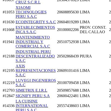
CRUZ S.C.R.L
XIAOMI
#11053
TECHNOLOGIES
20608895630
LIMA
2
PERU S.A.C
#11630
ECOINTEGRITY S.A.C
20604819289
LIMA
2
ESTABLECIMIENTOS
PROV. CONST.
#11668
20100002206
2
INCA S.A.C
DEL CALLAO
MANTENIMIENTO
#11941
INDUSTRIAL Y
20510752938
LIMA
2
COMERCIAL S.A.C
INDUSTRIAL PERU
#12188
DESCENTRALIZADO
20502868439
PIURA
2
S.A.C
AXIS
#12195
REPRESENTACIONES
20609101416
LIMA
2
S.A.C
LUVEGI INGENIEROS
#12219
20100709458
LIMA
2
S.A.C
#12793
SIMETRIX E.I.R.L
20509857688
LIMA
2
#12847
SIGNIFY PERU S.A
20600422481
LIMA
2
LA CUISINE
#14336
INTERNATIONAL
20557438603
LIMA
1
PERU S.A.C