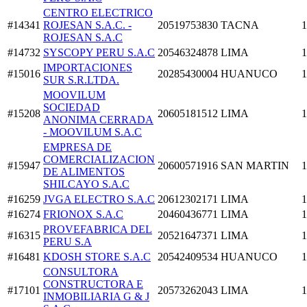
CENTRO ELECTRICO
#14341
ROJESAN S.A.C. -
20519753830
TACNA
1
ROJESAN S.A.C
#14732
SYSCOPY PERU S.A.C
20546324878
LIMA
1
IMPORTACIONES
#15016
20285430004
HUANUCO
1
SUR S.R.LTDA.
MOOVILUM
SOCIEDAD
#15208
20605181512
LIMA
1
ANONIMA CERRADA
- MOOVILUM S.A.C
EMPRESA DE
COMERCIALIZACION
#15947
20600571916
SAN MARTIN
1
DE ALIMENTOS
SHILCAYO S.A.C
#16259
JVGA ELECTRO S.A.C
20612302171
LIMA
1
#16274
FRIONOX S.A.C
20460436771
LIMA
1
PROVEFABRICA DEL
#16315
20521647371
LIMA
1
PERU S.A
#16481
KDOSH STORE S.A.C
20542409534
HUANUCO
1
CONSULTORA
CONSTRUCTORA E
#17101
20573262043
LIMA
1
INMOBILIARIA G & J