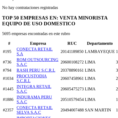
No hay contrataciones registradas
TOP 50 EMPRESAS EN: VENTA MINORISTA
EQUIPO DE USO DOMESTICO
5695 empresas encontradas en este rubro
#
Empresa
RUC
Departamento
CONECTA RETAIL
#195
20141189850
LAMBAYEQUE
1
S.A
ROM OUTSOURCING
#736
20600108272
LIMA
3
S.A.C
#794
RASH PERU S.C.R.L
20378890161
LIMA
3
PROCUSTODIA
#1034
20607458961
LIMA
2
S.C.R.L
INTEGRA RETAIL
#1445
20605475273
LIMA
2
S.A.C
INDURAMA PERU
#1886
20510579454
LIMA
1
S.A.C
CONECTA RETAIL
#2357
20494007488
SAN MARTIN
1
SELVA S.A.C