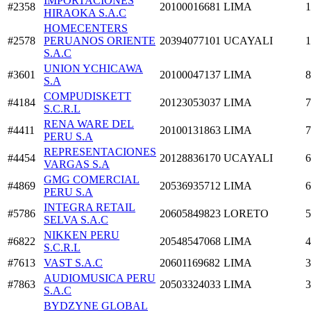
IMPORTACIONES
#2358
20100016681
LIMA
1
HIRAOKA S.A.C
HOMECENTERS
#2578
PERUANOS ORIENTE
20394077101
UCAYALI
1
S.A.C
UNION YCHICAWA
#3601
20100047137
LIMA
8
S.A
COMPUDISKETT
#4184
20123053037
LIMA
7
S.C.R.L
RENA WARE DEL
#4411
20100131863
LIMA
7
PERU S.A
REPRESENTACIONES
#4454
20128836170
UCAYALI
6
VARGAS S.A
GMG COMERCIAL
#4869
20536935712
LIMA
6
PERU S.A
INTEGRA RETAIL
#5786
20605849823
LORETO
5
SELVA S.A.C
NIKKEN PERU
#6822
20548547068
LIMA
4
S.C.R.L
#7613
VAST S.A.C
20601169682
LIMA
3
AUDIOMUSICA PERU
#7863
20503324033
LIMA
3
S.A.C
BYDZYNE GLOBAL