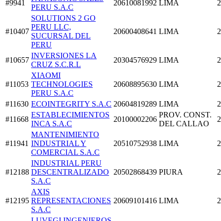
#9941
20610081992
LIMA
2
PERU S.A.C
SOLUTIONS 2 GO
PERU LLC,
#10407
20600408641
LIMA
2
SUCURSAL DEL
PERU
INVERSIONES LA
#10657
20304576929
LIMA
2
CRUZ S.C.R.L
XIAOMI
#11053
TECHNOLOGIES
20608895630
LIMA
2
PERU S.A.C
#11630
ECOINTEGRITY S.A.C
20604819289
LIMA
2
ESTABLECIMIENTOS
PROV. CONST.
#11668
20100002206
2
INCA S.A.C
DEL CALLAO
MANTENIMIENTO
#11941
INDUSTRIAL Y
20510752938
LIMA
2
COMERCIAL S.A.C
INDUSTRIAL PERU
#12188
DESCENTRALIZADO
20502868439
PIURA
2
S.A.C
AXIS
#12195
REPRESENTACIONES
20609101416
LIMA
2
S.A.C
LUVEGI INGENIEROS