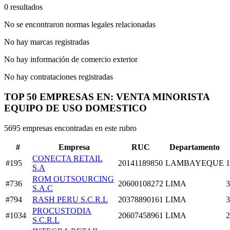
0 resultados
No se encontraron normas legales relacionadas
No hay marcas registradas
No hay información de comercio exterior
No hay contrataciones registradas
TOP 50 EMPRESAS EN: VENTA MINORISTA
EQUIPO DE USO DOMESTICO
5695 empresas encontradas en este rubro
#
Empresa
RUC
Departamento
CONECTA RETAIL
#195
20141189850
LAMBAYEQUE
1
S.A
ROM OUTSOURCING
#736
20600108272
LIMA
3
S.A.C
#794
RASH PERU S.C.R.L
20378890161
LIMA
3
PROCUSTODIA
#1034
20607458961
LIMA
2
S.C.R.L