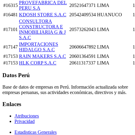
PROVEFABRICA DEL
#16315
20521647371
LIMA
1
PERU S.A
#16481
KDOSH STORE S.A.C
20542409534
HUANUCO
1
CONSULTORA
CONSTRUCTORA E
#17101
20573262043
LIMA
1
INMOBILIARIA G & J
S.A.C
IMPORTACIONES
#17147
20606647892
LIMA
1
HIDALGO S.A.C
#17153
RAIN MAKERS S.A.C
20601364591
LIMA
1
#17153
HLK CORP S.A.C
20611317337
LIMA
1
Datos Perú
Base de datos de empresas en Perú. Información actualizada sobre
empresas peruanas, sus actividades económicas, directivos y más.
Enlaces
Atribuciones
Privacidad
Estadisticas Generales