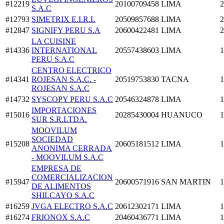
#12219
20100709458
LIMA
2
S.A.C
#12793
SIMETRIX E.I.R.L
20509857688
LIMA
2
#12847
SIGNIFY PERU S.A
20600422481
LIMA
2
LA CUISINE
#14336
INTERNATIONAL
20557438603
LIMA
1
PERU S.A.C
CENTRO ELECTRICO
#14341
ROJESAN S.A.C. -
20519753830
TACNA
1
ROJESAN S.A.C
#14732
SYSCOPY PERU S.A.C
20546324878
LIMA
1
IMPORTACIONES
#15016
20285430004
HUANUCO
1
SUR S.R.LTDA.
MOOVILUM
SOCIEDAD
#15208
20605181512
LIMA
1
ANONIMA CERRADA
- MOOVILUM S.A.C
EMPRESA DE
COMERCIALIZACION
#15947
20600571916
SAN MARTIN
1
DE ALIMENTOS
SHILCAYO S.A.C
#16259
JVGA ELECTRO S.A.C
20612302171
LIMA
1
#16274
FRIONOX S.A.C
20460436771
LIMA
1