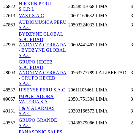
NIKKEN PERU
#6822
20548547068
LIMA
4
S.C.R.L
#7613
VAST S.A.C
20601169682
LIMA
3
AUDIOMUSICA PERU
#7863
20503324033
LIMA
3
S.A.C
BYDZYNE GLOBAL
SOCIEDAD
#7995
ANONIMA CERRADA
20602441467
LIMA
3
- BYDZYNE GLOBAL
S.A.C
GRUPO HECEB
SOCIEDAD
#8003
ANONIMA CERRADA
20563777789
LA LIBERTAD
3
- GRUPO HECEB
S.A.C
#8537
HISENSE PERU S.A.C
20611105461
LIMA
3
IMPORTADORA
#9067
20501751384
LIMA
3
VALERIA S.A
J & V ALARMAS
#9131
20303166573
LIMA
3
S.A.C
GRUPO GRANDE
#9557
20486379066
LIMA
2
S.A.C
PANASONIC SALES