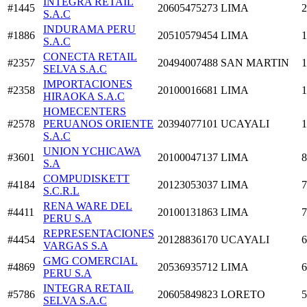
INTEGRA RETAIL
#1445
20605475273
LIMA
2
S.A.C
INDURAMA PERU
#1886
20510579454
LIMA
1
S.A.C
CONECTA RETAIL
#2357
20494007488
SAN MARTIN
1
SELVA S.A.C
IMPORTACIONES
#2358
20100016681
LIMA
1
HIRAOKA S.A.C
HOMECENTERS
#2578
PERUANOS ORIENTE
20394077101
UCAYALI
1
S.A.C
UNION YCHICAWA
#3601
20100047137
LIMA
8
S.A
COMPUDISKETT
#4184
20123053037
LIMA
7
S.C.R.L
RENA WARE DEL
#4411
20100131863
LIMA
7
PERU S.A
REPRESENTACIONES
#4454
20128836170
UCAYALI
6
VARGAS S.A
GMG COMERCIAL
#4869
20536935712
LIMA
6
PERU S.A
INTEGRA RETAIL
#5786
20605849823
LORETO
5
SELVA S.A.C