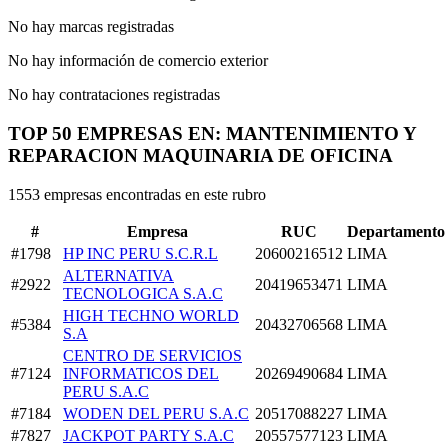
No hay marcas registradas
No hay información de comercio exterior
No hay contrataciones registradas
TOP 50 EMPRESAS EN: MANTENIMIENTO Y
REPARACION MAQUINARIA DE OFICINA
1553 empresas encontradas en este rubro
#
Empresa
RUC
Departamento
#1798
HP INC PERU S.C.R.L
20600216512
LIMA
ALTERNATIVA
#2922
20419653471
LIMA
TECNOLOGICA S.A.C
HIGH TECHNO WORLD
#5384
20432706568
LIMA
S.A
CENTRO DE SERVICIOS
#7124
INFORMATICOS DEL
20269490684
LIMA
PERU S.A.C
#7184
WODEN DEL PERU S.A.C
20517088227
LIMA
#7827
JACKPOT PARTY S.A.C
20557577123
LIMA