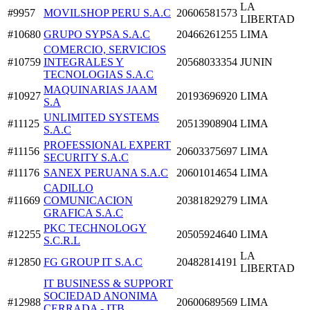
LA
#9957
MOVILSHOP PERU S.A.C
20606581573
LIBERTAD
#10680
GRUPO SYPSA S.A.C
20466261255
LIMA
COMERCIO, SERVICIOS
#10759
INTEGRALES Y
20568033354
JUNIN
TECNOLOGIAS S.A.C
MAQUINARIAS JAAM
#10927
20193696920
LIMA
S.A
UNLIMITED SYSTEMS
#11125
20513908904
LIMA
S.A.C
PROFESSIONAL EXPERT
#11156
20603375697
LIMA
SECURITY S.A.C
#11176
SANEX PERUANA S.A.C
20601014654
LIMA
CADILLO
#11669
COMUNICACION
20381829279
LIMA
GRAFICA S.A.C
PKC TECHNOLOGY
#12255
20505924640
LIMA
S.C.R.L
LA
#12850
FG GROUP IT S.A.C
20482814191
LIBERTAD
IT BUSINESS & SUPPORT
SOCIEDAD ANONIMA
#12988
20600689569
LIMA
CERRADA - ITB