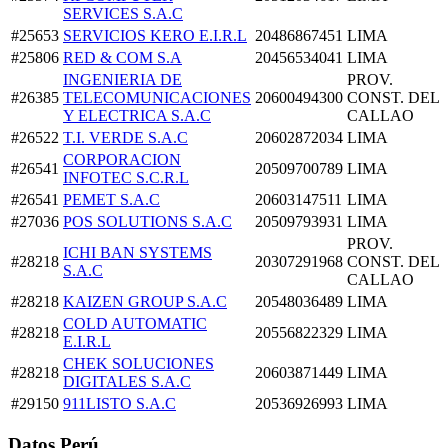
SERVICES S.A.C
#25653
SERVICIOS KERO E.I.R.L
20486867451
LIMA
#25806
RED & COM S.A
20456534041
LIMA
INGENIERIA DE
PROV.
#26385
TELECOMUNICACIONES
20600494300
CONST. DEL
Y ELECTRICA S.A.C
CALLAO
#26522
T.I. VERDE S.A.C
20602872034
LIMA
CORPORACION
#26541
20509700789
LIMA
INFOTEC S.C.R.L
#26541
PEMET S.A.C
20603147511
LIMA
#27036
POS SOLUTIONS S.A.C
20509793931
LIMA
PROV.
ICHI BAN SYSTEMS
#28218
20307291968
CONST. DEL
S.A.C
CALLAO
#28218
KAIZEN GROUP S.A.C
20548036489
LIMA
COLD AUTOMATIC
#28218
20556822329
LIMA
E.I.R.L
CHEK SOLUCIONES
#28218
20603871449
LIMA
DIGITALES S.A.C
#29150
911LISTO S.A.C
20536926993
LIMA
Datos Perú