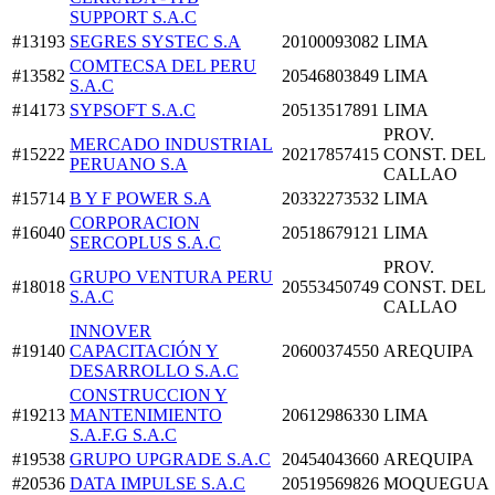
SUPPORT S.A.C
#13193
SEGRES SYSTEC S.A
20100093082
LIMA
COMTECSA DEL PERU
#13582
20546803849
LIMA
S.A.C
#14173
SYPSOFT S.A.C
20513517891
LIMA
PROV.
MERCADO INDUSTRIAL
#15222
20217857415
CONST. DEL
PERUANO S.A
CALLAO
#15714
B Y F POWER S.A
20332273532
LIMA
CORPORACION
#16040
20518679121
LIMA
SERCOPLUS S.A.C
PROV.
GRUPO VENTURA PERU
#18018
20553450749
CONST. DEL
S.A.C
CALLAO
INNOVER
#19140
CAPACITACIÓN Y
20600374550
AREQUIPA
DESARROLLO S.A.C
CONSTRUCCION Y
#19213
MANTENIMIENTO
20612986330
LIMA
S.A.F.G S.A.C
#19538
GRUPO UPGRADE S.A.C
20454043660
AREQUIPA
#20536
DATA IMPULSE S.A.C
20519569826
MOQUEGUA