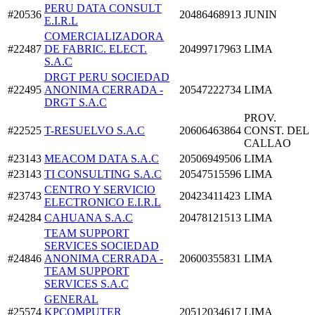
PERU DATA CONSULT
#20536
20486468913
JUNIN
E.I.R.L
COMERCIALIZADORA
#22487
DE FABRIC. ELECT.
20499717963
LIMA
S.A.C
DRGT PERU SOCIEDAD
#22495
ANONIMA CERRADA -
20547222734
LIMA
DRGT S.A.C
PROV.
#22525
T-RESUELVO S.A.C
20606463864
CONST. DEL
CALLAO
#23143
MEACOM DATA S.A.C
20506949506
LIMA
#23143
TI CONSULTING S.A.C
20547515596
LIMA
CENTRO Y SERVICIO
#23743
20423411423
LIMA
ELECTRONICO E.I.R.L
#24284
CAHUANA S.A.C
20478121513
LIMA
TEAM SUPPORT
SERVICES SOCIEDAD
#24846
ANONIMA CERRADA -
20600355831
LIMA
TEAM SUPPORT
SERVICES S.A.C
GENERAL
#25574
KPCOMPUTER
20512034617
LIMA