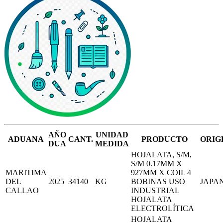
AÑO
UNIDAD
ADUANA
CANT.
PRODUCTO
ORIG
DUA
MEDIDA
HOJALATA, S/M,
S/M 0.17MM X
MARITIMA
927MM X COIL 4
DEL
2025
34140
KG
BOBINAS USO
JAPA
CALLAO
INDUSTRIAL
HOJALATA
ELECTROLÍTICA
HOJALATA